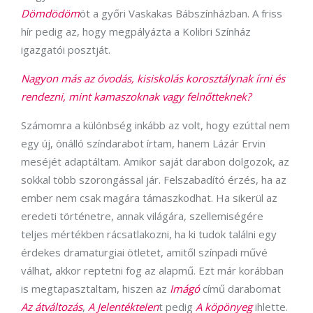
Dömdödöm
öt a győri Vaskakas Bábszínházban. A friss
hír pedig az, hogy megpályázta a Kolibri Színház
igazgatói posztját.
Nagyon más az óvodás, kisiskolás korosztálynak írni és
rendezni, mint kamaszoknak vagy felnőtteknek?
Számomra a különbség inkább az volt, hogy ezúttal nem
egy új, önálló színdarabot írtam, hanem Lázár Ervin
meséjét adaptáltam. Amikor saját darabon dolgozok, az
sokkal több szorongással jár. Felszabadító érzés, ha az
ember nem csak magára támaszkodhat. Ha sikerül az
eredeti történetre, annak világára, szellemiségére
teljes mértékben rácsatlakozni, ha ki tudok találni egy
érdekes dramaturgiai ötletet, amitől színpadi művé
válhat, akkor reptetni fog az alapmű. Ezt már korábban
is megtapasztaltam, hiszen az
Imágó
című darabomat
Az átváltozás
,
A Jelentéktelen
t pedig
A köpönyeg
ihlette.