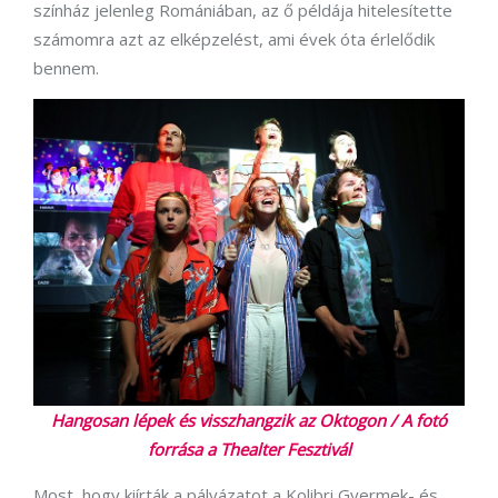
színház jelenleg Romániában, az ő példája hitelesítette
számomra azt az elképzelést, ami évek óta érlelődik
bennem.
Hangosan lépek és visszhangzik az Oktogon / A fotó
forrása a Thealter Fesztivál
Most, hogy kiírták a pályázatot a Kolibri Gyermek- és