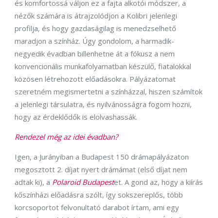
és komfortossá váljon ez a fajta alkotói módszer, a
nézők számára is átrajzolódjon a Kolibri jelenlegi
profilja, és hogy gazdaságilag is menedzselhető
maradjon a színház. Úgy gondolom, a harmadik-
negyedik évadban billenhetne át a fókusz a nem
konvencionális munkafolyamatban készülő, fiatalokkal
közösen létrehozott előadásokra. Pályázatomat
szeretném megismertetni a színházzal, hiszen számítok
a jelenlegi társulatra, és nyilvánosságra fogom hozni,
hogy az érdeklődők is elolvashassák.
Rendezel még az idei évadban?
Igen, a Jurányiban a Budapest 150 drámapályázaton
megosztott 2. díjat nyert drámámat (első díjat nem
adtak ki), a
Polaroid Budapest
et. A gond az, hogy a kiírás
kőszínházi előadásra szólt, így sokszereplős, több
korcsoportot felvonultató darabot írtam, ami egy