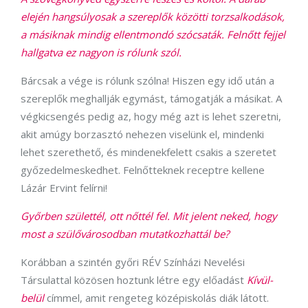
elején hangsúlyosak a szereplők közötti torzsalkodások,
a másiknak mindig ellentmondó szócsaták. Felnőtt fejjel
hallgatva ez nagyon is rólunk szól.
Bárcsak a vége is rólunk szólna! Hiszen egy idő után a
szereplők meghallják egymást, támogatják a másikat. A
végkicsengés pedig az, hogy még azt is lehet szeretni,
akit amúgy borzasztó nehezen viselünk el, mindenki
lehet szerethető, és mindenekfelett csakis a szeretet
győzedelmeskedhet. Felnőtteknek receptre kellene
Lázár Ervint felírni!
Győrben születtél, ott nőttél fel. Mit jelent neked, hogy
most a szülővárosodban mutatkozhattál be?
Korábban a szintén győri RÉV Színházi Nevelési
Társulattal közösen hoztunk létre egy előadást
Kívül-
belül
címmel, amit rengeteg középiskolás diák látott.