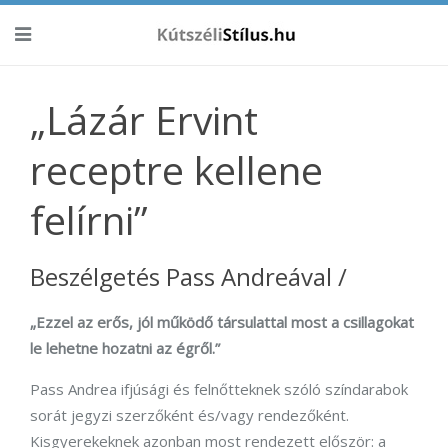
„Lázár Ervint
receptre kellene
felírni”
Beszélgetés Pass Andreával /
„Ezzel az erős, jól működő társulattal most a csillagokat
le lehetne hozatni az égről.”
Pass Andrea ifjúsági és felnőtteknek szóló színdarabok
sorát jegyzi szerzőként és/vagy rendezőként.
Kisgyerekeknek azonban most rendezett először: a