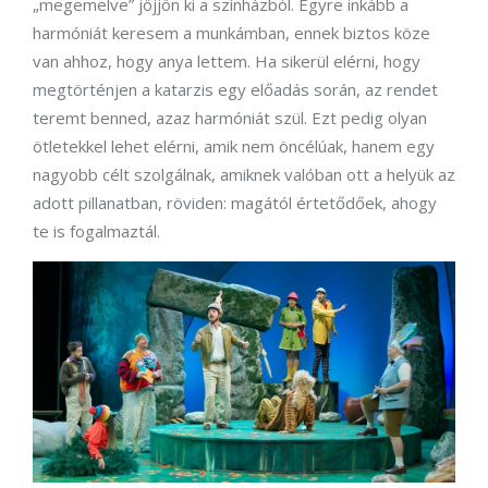
„megemelve” jöjjön ki a színházból. Egyre inkább a
harmóniát keresem a munkámban, ennek biztos köze
van ahhoz, hogy anya lettem. Ha sikerül elérni, hogy
megtörténjen a katarzis egy előadás során, az rendet
teremt benned, azaz harmóniát szül. Ezt pedig olyan
ötletekkel lehet elérni, amik nem öncélúak, hanem egy
nagyobb célt szolgálnak, amiknek valóban ott a helyük az
adott pillanatban, röviden: magától értetődőek, ahogy
te is fogalmaztál.