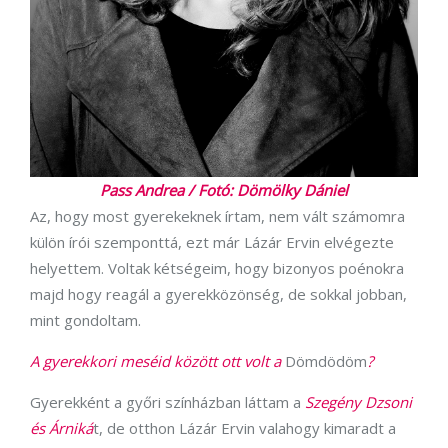
Pass Andrea / Fotó: Dömölky Dániel
Az, hogy most gyerekeknek írtam, nem vált számomra
külön írói szemponttá, ezt már Lázár Ervin elvégezte
helyettem. Voltak kétségeim, hogy bizonyos poénokra
majd hogy reagál a gyerekközönség, de sokkal jobban,
mint gondoltam.
A gyerekkori meséid között ott volt a
Dömdödöm
?
Gyerekként a győri színházban láttam a
Szegény Dzsoni
és Árniká
t, de otthon Lázár Ervin valahogy kimaradt a