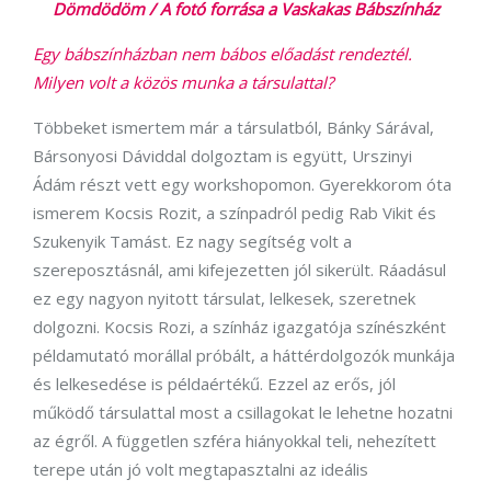
Dömdödöm / A fotó forrása a Vaskakas Bábszínház
Egy bábszínházban nem bábos előadást rendeztél.
Milyen volt a közös munka a társulattal?
Többeket ismertem már a társulatból, Bánky Sárával,
Bársonyosi Dáviddal dolgoztam is együtt, Urszinyi
Ádám részt vett egy workshopomon. Gyerekkorom óta
ismerem Kocsis Rozit, a színpadról pedig Rab Vikit és
Szukenyik Tamást. Ez nagy segítség volt a
szereposztásnál, ami kifejezetten jól sikerült. Ráadásul
ez egy nagyon nyitott társulat, lelkesek, szeretnek
dolgozni. Kocsis Rozi, a színház igazgatója színészként
példamutató morállal próbált, a háttérdolgozók munkája
és lelkesedése is példaértékű. Ezzel az erős, jól
működő társulattal most a csillagokat le lehetne hozatni
az égről. A független szféra hiányokkal teli, nehezített
terepe után jó volt megtapasztalni az ideális