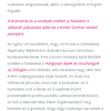
szabadon dolgozhassak, akkor a támogatását el fogom
fogadni.
A drámaírás és a rendezés mellett új feladatot is
vállalnál: pályázatot adtál be a Kolibri Színház vezetői
posztjára.
Az egész ott kezdődött, hogy 2018-ban a SzínMűhely
Alapítvány felkérésére drámaíró kurzust tartottam
középiskolásoknak. Erre a közös munkára épült később
ezekkel a fiatalokkal a
Hangosan lépek és visszhangzik
az Oktogon
című előadás, ami váratlanul nagy siker lett.
A híre szájhagyomány útján terjedt, és évek óta
teltházzal játsszuk, most már a Jurányiban. Az ő
nyelvükön szól a darab az ő sajátnak érzett
problémáikról professzionális színházi keretek között,
ez lett a sikerünk titka. Ekkor fogalmazódott meg
bennem az a gondolat, hogy nagy szüksége van ennek a