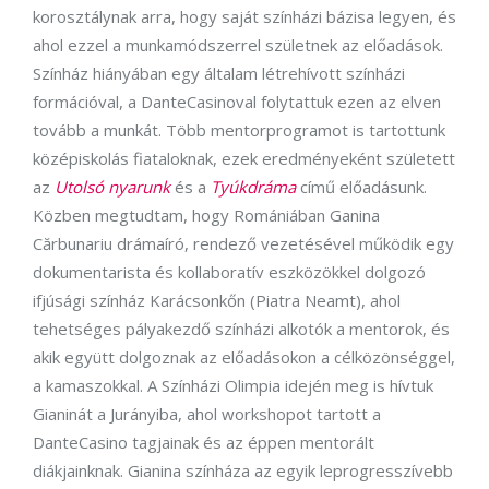
korosztálynak arra, hogy saját színházi bázisa legyen, és
ahol ezzel a munkamódszerrel születnek az előadások.
Színház hiányában egy általam létrehívott színházi
formációval, a DanteCasinoval folytattuk ezen az elven
tovább a munkát. Több mentorprogramot is tartottunk
középiskolás fiataloknak, ezek eredményeként született
az
Utolsó nyarunk
és a
Tyúkdráma
című előadásunk.
Közben megtudtam, hogy Romániában Ganina
Cărbunariu drámaíró, rendező vezetésével működik egy
dokumentarista és kollaboratív eszközökkel dolgozó
ifjúsági színház Karácsonkőn (Piatra Neamt), ahol
tehetséges pályakezdő színházi alkotók a mentorok, és
akik együtt dolgoznak az előadásokon a célközönséggel,
a kamaszokkal. A Színházi Olimpia idején meg is hívtuk
Gianinát a Jurányiba, ahol workshopot tartott a
DanteCasino tagjainak és az éppen mentorált
diákjainknak. Gianina színháza az egyik leprogresszívebb