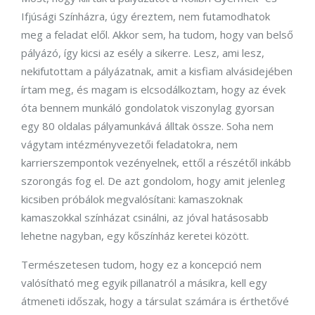
Ifjúsági Színházra, úgy éreztem, nem futamodhatok
meg a feladat elől. Akkor sem, ha tudom, hogy van belső
pályázó, így kicsi az esély a sikerre. Lesz, ami lesz,
nekifutottam a pályázatnak, amit a kisfiam alvásidejében
írtam meg, és magam is elcsodálkoztam, hogy az évek
óta bennem munkáló gondolatok viszonylag gyorsan
egy 80 oldalas pályamunkává álltak össze. Soha nem
vágytam intézményvezetői feladatokra, nem
karrierszempontok vezényelnek, ettől a részétől inkább
szorongás fog el. De azt gondolom, hogy amit jelenleg
kicsiben próbálok megvalósítani: kamaszoknak
kamaszokkal színházat csinálni, az jóval hatásosabb
lehetne nagyban, egy kőszínház keretei között.
Természetesen tudom, hogy ez a koncepció nem
valósítható meg egyik pillanatról a másikra, kell egy
átmeneti időszak, hogy a társulat számára is érthetővé