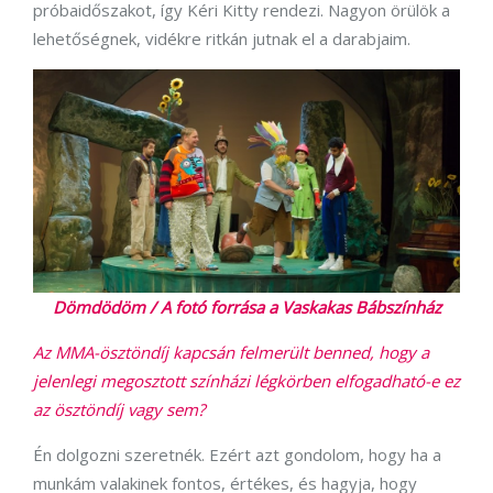
próbaidőszakot, így Kéri Kitty rendezi. Nagyon örülök a
lehetőségnek, vidékre ritkán jutnak el a darabjaim.
Dömdödöm / A fotó forrása a Vaskakas Bábszínház
Az MMA-ösztöndíj kapcsán felmerült benned, hogy a
jelenlegi megosztott színházi légkörben elfogadható-e ez
az ösztöndíj vagy sem?
Én dolgozni szeretnék. Ezért azt gondolom, hogy ha a
munkám valakinek fontos, értékes, és hagyja, hogy