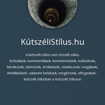
KútszéliStílus.hu
A kútszéli stílus nem útszéli stílus.
Kritizálunk, kommentálunk, kommentelünk, tudósítunk,
kérdezünk, elemzünk, értékelünk, vitatkozunk, reagálunk,
elmélkedünk, valamint belátunk, megértünk, elfogadunk -
kútszéli stílusban a Kútszéli Stíluson