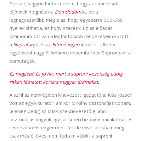
Persze, nagyon fontos nekem, hogy az ismerősök
eljönnek megnézni a
Dömdödöm
öt, de a
legnagyszerűbb mégis az, hogy egyszerre 300-350
gyerek láthatja, és hogy szeretik. Ez az előadás
számomra ott van a legfontosabb rendezéseim között,
a
Napraforgó
és az
Eltűnő ingerek
mellet. Utóbbit
egyébként nagy örömömre novemberben Sopronban is
bemutatják.
Ez meglepő és jó hír, mert a soproni közönség eddig
ritkán láthatott kortárs magyar drámákat.
A színház nemrégiben kinevezett igazgatója, Kiss József
volt az egyik kurátor, amikor Örkény ösztöndíjas voltam,
jelenleg pedig az MMA szekcióvezetője, ahol
ösztöndíjas vagyok, így jól ismeri bizonyos munkáimat. A
rendezésre is engem kért fel, de mivel a kisfiam még
csak másfél éves, nem tudtam vállalni a soproni