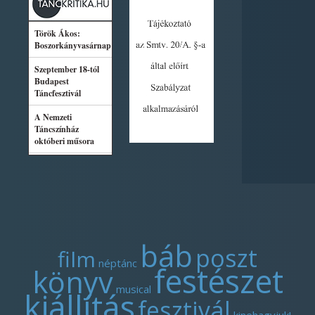
báb
poszt
film
néptánc
festészet
könyv
musical
kiállítás
fesztivál