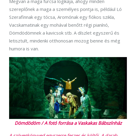
Megvan a maga furcsa logikája, ahogy minden
szereplőnek a maga a személyes pontja is, például Ló
Szerafinnak egy tócsa, Aromónak egy fiókos szikla,
Vacskamatinak egy mohával benőtt régi pianínó,
Dömdödömnek a kavicsok stb. A díszlet egyszerű és
letisztult, mindenki otthonosan mozog benne és még
humora is van.
Dömdödöm / A fotó forrása a Vaskakas Bábszínház
A szövegkönyved egyszerre feszes és költői. A darab