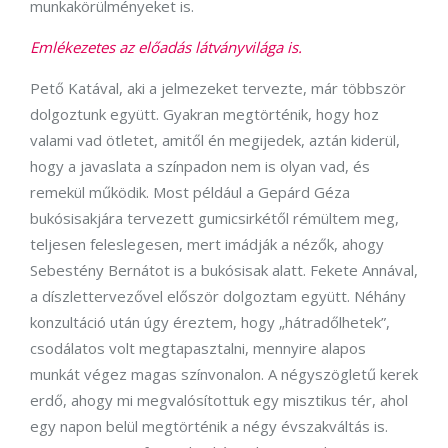
munkakörülményeket is.
Emlékezetes az előadás látványvilága is.
Pető Katával, aki a jelmezeket tervezte, már többször
dolgoztunk együtt. Gyakran megtörténik, hogy hoz
valami vad ötletet, amitől én megijedek, aztán kiderül,
hogy a javaslata a színpadon nem is olyan vad, és
remekül működik. Most például a Gepárd Géza
bukósisakjára tervezett gumicsirkétől rémültem meg,
teljesen feleslegesen, mert imádják a nézők, ahogy
Sebestény Bernátot is a bukósisak alatt. Fekete Annával,
a díszlettervezővel először dolgoztam együtt. Néhány
konzultáció után úgy éreztem, hogy „hátradőlhetek”,
csodálatos volt megtapasztalni, mennyire alapos
munkát végez magas színvonalon. A négyszögletű kerek
erdő, ahogy mi megvalósítottuk egy misztikus tér, ahol
egy napon belül megtörténik a négy évszakváltás is.