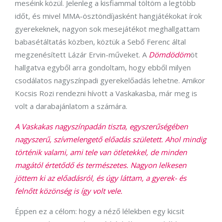
meséink közül. Jelenleg a kisfiammal töltöm a legtöbb
időt, és mivel MMA-ösztöndíjasként hangjátékokat írok
gyerekeknek, nagyon sok mesejátékot meghallgattam
babasétáltatás közben, köztük a Sebő Ferenc által
megzenésített Lázár Ervin-műveket. A
Dömdödöm
öt
hallgatva egyből arra gondoltam, hogy ebből milyen
csodálatos nagyszínpadi gyerekelőadás lehetne. Amikor
Kocsis Rozi rendezni hívott a Vaskakasba, már meg is
volt a darabajánlatom a számára.
A Vaskakas nagyszínpadán tiszta, egyszerűségében
nagyszerű, szívmelengető előadás született. Ahol mindig
történik valami, ami tele van ötletekkel, de minden
magától értetődő és természetes. Nagyon lelkesen
jöttem ki az előadásról, és úgy láttam, a gyerek- és
felnőtt közönség is így volt vele.
Éppen ez a célom: hogy a néző lélekben egy kicsit