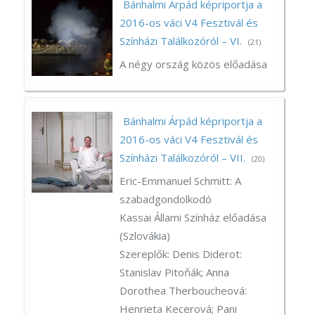
Bánhalmi Árpád képriportja a
2016-os váci V4 Fesztivál és
Színházi Találkozóról – VI.
(21)
A négy ország közös előadása
Bánhalmi Árpád képriportja a
2016-os váci V4 Fesztivál és
Színházi Találkozóról – VII.
(20)
Eric-Emmanuel Schmitt: A
szabadgondolkodó
Kassai Állami Színház előadása
(Szlovákia)
Szereplők: Denis Diderot:
Stanislav Pitoňák; Anna
Dorothea Therboucheová:
Henrieta Kecerová; Pani