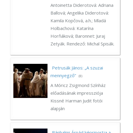
Antoinetta Diderotová: Adriana
Ballová; Angelika Diderotová:
Kamila Kopčová, a.h.; Mladá
Holbachová: Katarína
Horňáková; Baronnet: Juraj
Zetyák. Rendező: Michal Spisák.
Petrusák János: „A szuzai
mennyegző”
(8)
A Móricz Zsigmond Színház
előadásának impressziója
Kissné Harman Judit fotói
alapján
Bánhalmi Árpád képriportja a