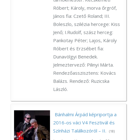
Róbert; Károly, morva őrgróf,
János fia: Czető Roland; III.
Boleszlo, szilézia hercege: Kiss
Jenő; I.Rudolf, szász herceg:
Pankotay Péter; Lajos, Károly
Róbert és Erzsébet fia:
Dunavölgyi Benedek.
Jelmeztervező: Pilinyi Márta.
Rendezőasszisztens: Kovács
Balázs. Rendező: Ruzicska
László.
Bánhalmi Árpád képriportja a
2016-os váci V4 Fesztivál és
Színházi Találkozóról – II.
(18)