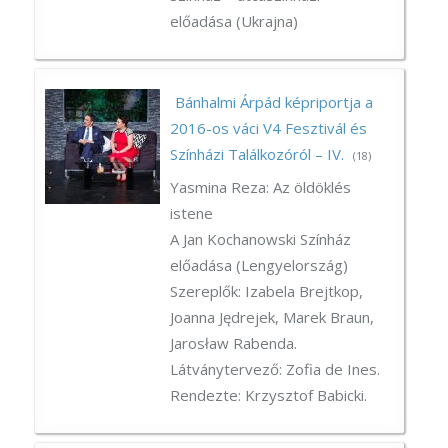
előadása (Ukrajna)
Bánhalmi Árpád képriportja a
2016-os váci V4 Fesztivál és
Színházi Találkozóról – IV.
(18)
Yasmina Reza: Az öldöklés
istene
A Jan Kochanowski Színház
előadása (Lengyelország)
Szereplők: Izabela Brejtkop,
Joanna Jędrejek, Marek Braun,
Jarosław Rabenda.
Látványtervező: Zofia de Ines.
Rendezte: Krzysztof Babicki.