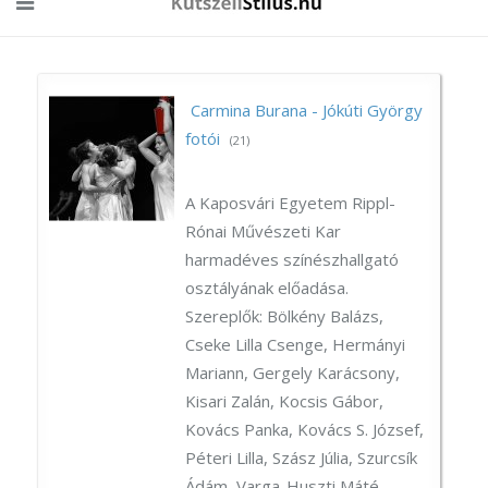
Carmina Burana - Jókúti György
fotói
(21)
A Kaposvári Egyetem Rippl-
Rónai Művészeti Kar
harmadéves színészhallgató
osztályának előadása.
Szereplők: Bölkény Balázs,
Cseke Lilla Csenge, Hermányi
Mariann, Gergely Karácsony,
Kisari Zalán, Kocsis Gábor,
Kovács Panka, Kovács S. József,
Péteri Lilla, Szász Júlia, Szurcsík
Ádám, Varga-Huszti Máté.