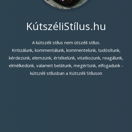
KútszéliStílus.hu
A kútszéli stílus nem útszéli stílus.
Kritizálunk, kommentálunk, kommentelünk, tudósítunk,
kérdezünk, elemzünk, értékelünk, vitatkozunk, reagálunk,
elmélkedünk, valamint belátunk, megértünk, elfogadunk -
kútszéli stílusban a Kútszéli Stíluson