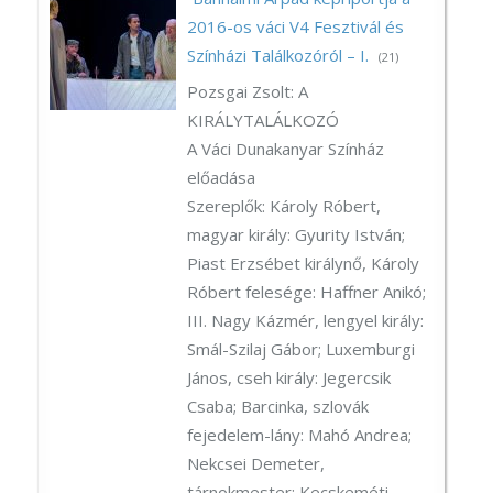
2016-os váci V4 Fesztivál és
Színházi Találkozóról – I.
(21)
Pozsgai Zsolt: A
KIRÁLYTALÁLKOZÓ
A Váci Dunakanyar Színház
előadása
Szereplők: Károly Róbert,
magyar király: Gyurity István;
Piast Erzsébet királynő, Károly
Róbert felesége: Haffner Anikó;
III. Nagy Kázmér, lengyel király:
Smál-Szilaj Gábor; Luxemburgi
János, cseh király: Jegercsik
Csaba; Barcinka, szlovák
fejedelem-lány: Mahó Andrea;
Nekcsei Demeter,
tárnokmester: Kecskeméti