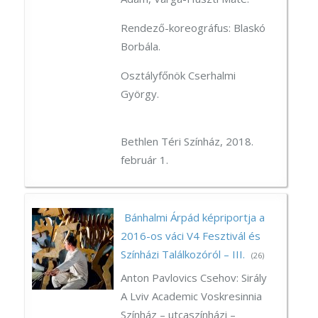
Rendező-koreográfus: Blaskó
Borbála.
Osztályfőnök Cserhalmi
György.
Bethlen Téri Színház, 2018.
február 1.
Bánhalmi Árpád képriportja a
2016-os váci V4 Fesztivál és
Színházi Találkozóról – III.
(26)
Anton Pavlovics Csehov: Sirály
A Lviv Academic Voskresinnia
Színház – utcaszínházi –