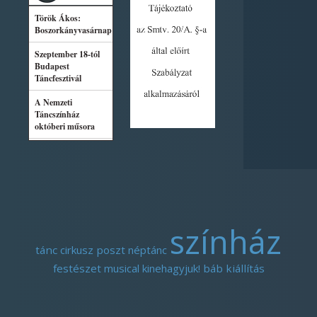
színház
tánc
cirkusz
poszt
néptánc
festészet
musical
kinehagyjuk!
báb
kiállítás