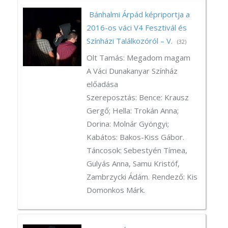
Bánhalmi Árpád képriportja a
2016-os váci V4 Fesztivál és
Színházi Találkozóról – V.
(32)
Olt Tamás: Megadom magam
A Váci Dunakanyar Színház
előadása
Szereposztás: Bence: Krausz
Gergő; Hella: Trokán Anna;
Dorina: Molnár Gyöngyi;
Kabátos: Bakos-Kiss Gábor.
Táncosok: Sebestyén Tímea,
Gulyás Anna, Samu Kristóf,
Zambrzycki Ádám. Rendező: Kis
Domonkos Márk.