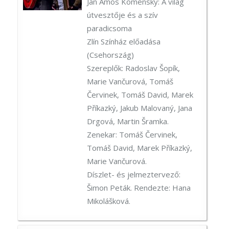
Jan Amos Komensky: A világ
útvesztője és a szív
paradicsoma
Zlín Színház előadása
(Csehország)
Szereplők: Radoslav Šopík,
Marie Vančurová, Tomáš
Červinek, Tomáš David, Marek
Příkazký, Jakub Malovaný, Jana
Drgová, Martin Šramka.
Zenekar: Tomáš Červinek,
Tomáš David, Marek Příkazký,
Marie Vančurová.
Díszlet- és jelmeztervező:
Šimon Peták. Rendezte: Hana
Mikolášková.