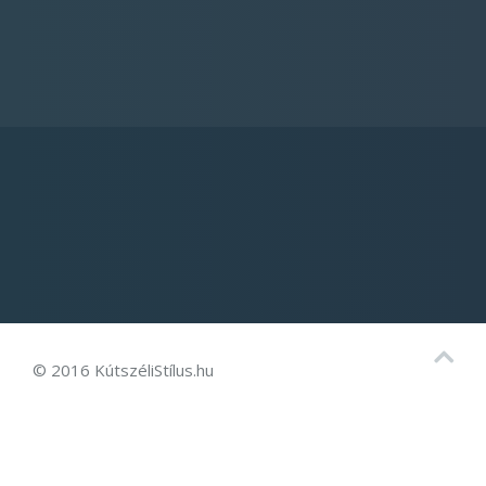
© 2016 KútszéliStílus.hu