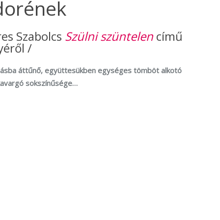
ndorének
res Szabolcs
Szülni szüntelen
című
éről /
sba áttűnő, együttesükben egységes tömböt alkotó
kavargó sokszínűsége…