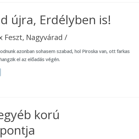
zd újra, Erdélyben is!
ux Feszt, Nagyvárad /
dnunk azonban sohasem szabad, hol Piroska van, ott farkas
 hangzik el az előadás végén.
 egyéb korú
őpontja