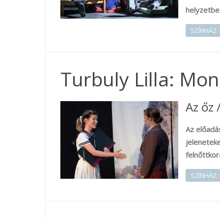
helyzetbe 
SZÍNHÁZ
Turbuly Lilla: M
Az őz 
Az előadá
jeleneteke
felnőttkor
SZÍNHÁZ