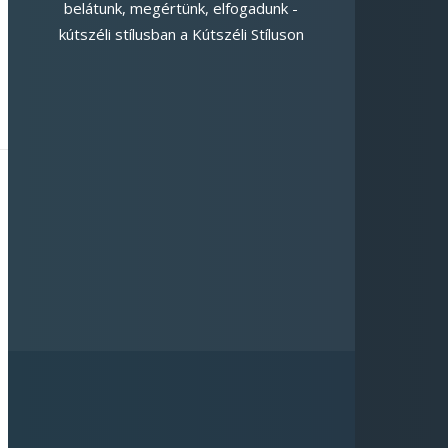
belátunk, megértünk, elfogadunk -
kútszéli stílusban a Kútszéli Stíluson