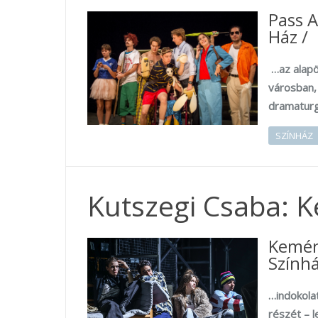
Pass 
Ház /
…
az alapö
városban, 
dramaturg
SZÍNHÁZ
Kutszegi Csaba: K
Kemény
Színhá
…indokolat
részét – l