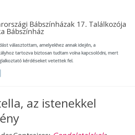
országi Bábszínházak 17. Találkozója
ka Bábszínház
dást választottam, amelyekhez annak idején, a
tályhoz tartozva biztosan tudtam volna kapcsolódni, mert
lalkoztató kérdéseket vetettek fel.
ella, az istenekkel
mény