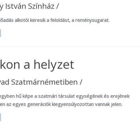
 István Színház /
őadás alkotói keresik a feloldást, a reménysugarat.
akon a helyzet
vad Szatmárnémetiben /
egyben hű képe a szatmári társulat egységének és erejének
ben az egyes generációk kiegyensúlyozottan vannak jelen.