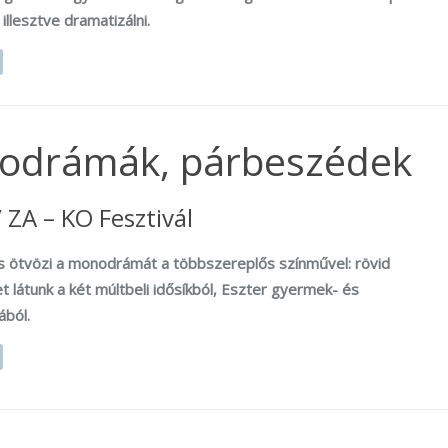
illesztve dramatizálni.
onodrámák, párbeszédek
/ ZA – KO Fesztivál
s ötvözi a monodrámát a többszereplős színművel: rövid
t látunk a két múltbeli idősíkból, Eszter gyermek- és
ából.