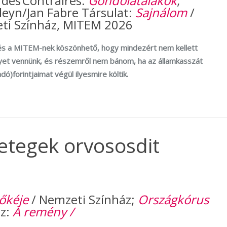
des Contraires:
Gondolatalakok
;
eyn/Jan Fabre Társulat:
Sajnálom
/
ti Színház, MITEM 2026
 és a MITEM-nek köszönhető, hogy mindezért nem kellett
yet vennünk, és részemről nem bánom, ha az államkasszát
dó)forintjaimat végül ilyesmire költik.
etegek orvososdit
őkéje
/ Nemzeti Színház;
Országkórus
sz:
A remény /