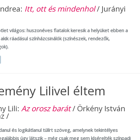
Andrea:
Itt, ott és mindenhol
/ Jurányi
tlet világos: huszonéves fiatalok keresik a helyüket ebben a
akik ráadásul színházcsinálók (színészek, rendezők,
ok).
emény Lilivel éltem
 Lili:
Az orosz barát
/ Örkény István
z /
lanul és logikátlanul túlírt szöveg, amelynek tekintélyes
egalábbis úgy látszik – még csak meg sem kísérelték színpadi