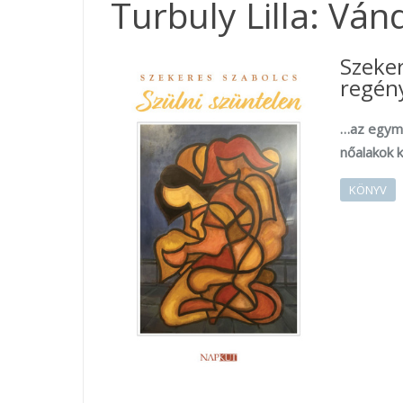
Turbuly Lilla: Vá
Szeke
regény
…az egymá
nőalakok 
KÖNYV