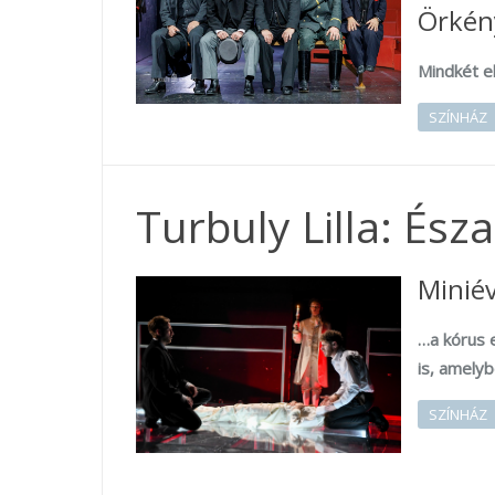
Örkény
Mindkét el
SZÍNHÁZ
Turbuly Lilla: Ész
Minié
…a kórus 
is, amely
SZÍNHÁZ