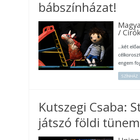
bábszínházat!
Magyar
/ Ciró
…két előa
célkorosz
engem fog
SZÍNHÁZ
Kutszegi Csaba: St
játszó földi tüne