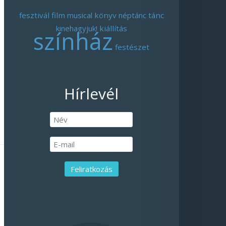
fesztivál
film
musical
könyv
néptánc
tánc
kinehagyjuk!
kiállítás
színház
festészet
Hírlevél