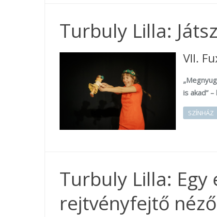
Turbuly Lilla: Játs
VII. F
„Megnyugo
is akad” –
SZÍNHÁZ
Turbuly Lilla: Egy
rejtvényfejtő néz