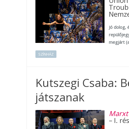
Union 
Troubl
Nemze
Jó dolog,
repülőjeg
megjárt (a
SZÍNHÁZ
Kutszegi Csaba: B
játszanak
Marxt
– I. ré