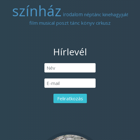
színház
irodalom
néptánc
kinehagyjuk!
film
musical
poszt
tánc
könyv
cirkusz
Hírlevél