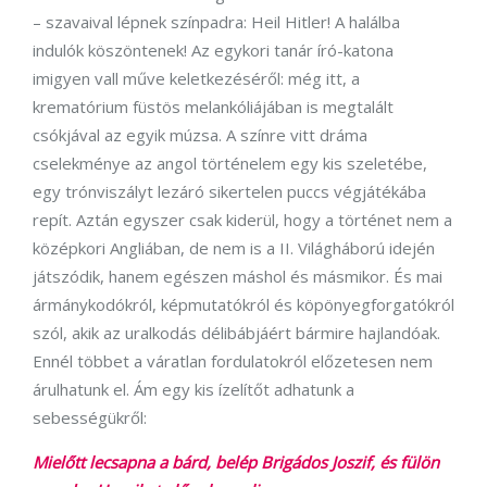
– szavaival lépnek színpadra: Heil Hitler! A halálba
indulók köszöntenek! Az egykori tanár író-katona
imigyen vall műve keletkezéséről: még itt, a
krematórium füstös melankóliájában is megtalált
csókjával az egyik múzsa. A színre vitt dráma
cselekménye az angol történelem egy kis szeletébe,
egy trónviszályt lezáró sikertelen puccs végjátékába
repít. Aztán egyszer csak kiderül, hogy a történet nem a
középkori Angliában, de nem is a II. Világháború idején
játszódik, hanem egészen máshol és másmikor. És mai
ármánykodókról, képmutatókról és köpönyegforgatókról
szól, akik az uralkodás délibábjáért bármire hajlandóak.
Ennél többet a váratlan fordulatokról előzetesen nem
árulhatunk el. Ám egy kis ízelítőt adhatunk a
sebességükről:
Mielőtt lecsapna a bárd, belép Brigádos Joszif, és fülön