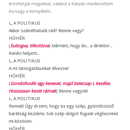
érezhetjük magunkat, valahol a Kárpát-medencében
és/vagy a környékén:
L, A POLITIKUS
Akkor számíthatunk rád? Benne vagy?
HÓHÉR
(
Suttogva, titkolózva
) Mármint, hogy én... a direktor...
Kenéz helyett...
L, A POLITIKUS
A mi támogatásunkat élvezve!
HÓHÉR
(
Gondolkodik egy keveset, majd belecsap L kezébe.
Hosszasan kezet ráznak
) Benne vagyok!
L, A POLITIKUS
Remek! Úgy érzem, hogy ez egy szép, gyümölcsöző
barátság kezdete. Sok szép dolgot fogunk véghezvinni
mi közösen.
HÓHÉR