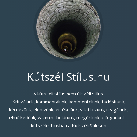
KútszéliStílus.hu
A kútszéli stílus nem útszéli stílus.
Kritizálunk, kommentálunk, kommentelünk, tudósítunk,
kérdezünk, elemzünk, értékelünk, vitatkozunk, reagálunk,
elmélkedünk, valamint belátunk, megértünk, elfogadunk -
kútszéli stílusban a Kútszéli Stíluson