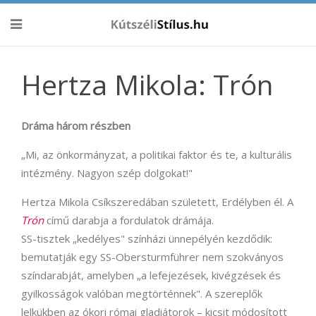
Hertza Mikola: Trón
Dráma három részben
„Mi, az önkormányzat, a politikai faktor és te, a kulturális
intézmény. Nagyon szép dolgokat!"
Hertza Mikola Csíkszeredában született, Erdélyben él. A
Trón
című darabja a fordulatok drámája.
SS-tisztek „kedélyes" színházi ünnepélyén kezdődik:
bemutatják egy SS-Obersturmführer nem szokványos
színdarabját, amelyben „a lefejezések, kivégzések és
gyilkosságok valóban megtörténnek". A szereplők
lelkükben az ókori római gladiátorok – kicsit módosított