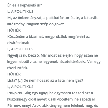
Én és a képviselő úr?
L, A POLITIKUS
Mi, az önkormányzat, a politikai faktor és te, a kulturális
intézmény. Nagyon szép dolgokat!
HÓHÉR
Köszönöm a bizalmat, megpróbálok megfelelni az
elvárásoknak.
L, A POLITIKUS
Figyelj csak, Dezső. Már most az elején, hogy aztán ne
legyen ebből vita, ne legyenek nézeteltérések... Van egy
rövid listánk.
HÓHÉR
Lista? [...] De nem hosszú az a lista, nem igaz?
L, A POLITIKUS
Iciri-piciri... Alig egy ujjnyi, ha egymásra teszed azt a
huszonnégy oldal nevet! Csak vicceltem, ne sápadj el!
Pár név, ennyi. Azok, akik tényleg nem felelnek meg, és