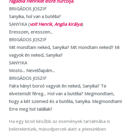
ragadva Henriket előre hurcolja.
BRIGÁDOS JOSZIF
Sanyika, hol van a butélia?
SANYIKA (
volt Henrik, Anglia királya
)
Eresszen, eresszen...
BRIGÁDOS JOSZIF
Mit mondtam neked, Sanyika? Mit mondtam neked? Mi
vagyok én neked, Sanyika?
SANYIKA
Mosto... Nevelőapám...
BRIGÁDOS JOSZIF
Falra hányt borsó vagyok én neked, Sanyika? Te
elvetemült féreg... Hol van a butélia? Megmondtam,
hogy a két szemed és a butélia, Sanyika. Megmondtam!
Erre meg hol talállak?
Ha egy kicsit később az események tartalmába is
beletekintünk, másodpercek alatt a jelenünkben