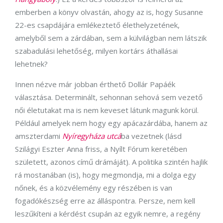
emberben a könyv olvastán, ahogy az is, hogy Susanne
22-es csapdájára emlékeztető élethelyzetének,
amelyből sem a zárdában, sem a külvilágban nem látszik
szabadulási lehetőség, milyen kortárs áthallásai
lehetnek?
Innen nézve már jobban érthető Dollár Papáék
választása. Determinált, sehonnan sehová sem vezető
női életutakat ma is nem keveset látunk magunk körül.
Például amelyek nem hogy egy apácazárdába, hanem az
amszterdami
Nyíregyháza utcá
ba vezetnek (lásd
Szilágyi Eszter Anna friss, a Nyílt Fórum keretében
született, azonos című drámáját). A politika szintén hajlik
rá mostanában (is), hogy megmondja, mi a dolga egy
nőnek, és a közvélemény egy részében is van
fogadókészség erre az álláspontra. Persze, nem kell
leszűkíteni a kérdést csupán az egyik nemre, a regény