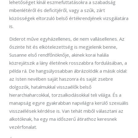
lehetőséget kínál eszmefuttatásokra a szabadság
mibenlétéről és deficitjéről, vagy a szűk, zárt
közösségek eltorzuló belső értékrendjének vizsgálatára
is.
Diderot műve egyházellenes, de nem vallásellenes. Az
őszinte hit és elkötelezettség is megjelenik benne,
Susanne első rendfőnöknője, akinek korai halála
közrejátszik a lány életének rosszabbra fordulásában, a
példa rá. De hangsúlyosabban ábrázolódik a másik oldal:
az Isten nevében saját haszonra és saját zsebre
dolgozók, hatalmukkal visszaélők belső
hierarchiaharcokkal, torzsalkodásokkal teli világa. És a
manapság egyre gyakrabban napvilágra kerülő szexuális
visszaélések kérdése is. Van tehát miből választani az
alkotóknak, ha egy ma időszerű átirathoz keresnek
vezérfonalat.