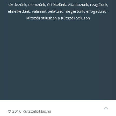
kérdezünk, elemzünk, értékelünk, vitatkozunk, reagálunk,
elmélkedünk, valamint belátunk, megértünk, elfogadunk -
kútszéli stílusban a Kútszéli Stíluson
© 2016 KútszéliStílus.hu