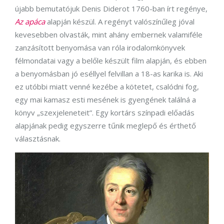
újabb bemutatójuk Denis Diderot 1760-ban írt regénye,
Az apáca
alapján készül. A regényt valószínűleg jóval
kevesebben olvasták, mint ahány embernek valamiféle
zanzásított benyomása van róla irodalomkönyvek
félmondatai vagy a belőle készült film alapján, és ebben
a benyomásban jó eséllyel felvillan a 18-as karika is. Aki
ez utóbbi miatt venné kezébe a kötetet, csalódni fog,
egy mai kamasz esti mesének is gyengének találná a
könyv „szexjeleneteit”. Egy kortárs színpadi előadás
alapjának pedig egyszerre tűnik meglepő és érthető
választásnak.