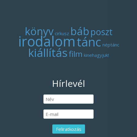
könyv
báb
poszt
cirkusz
irodalom
tánc
néptánc
kiállítás
film
kinehagyjuk!
Hírlevél