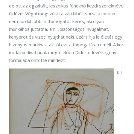
de ott az egzaltált, leszbikus főnöknő kezdi szerelmével
üldözni. Végül megszökik a zárdából, sorsa azonban
nem fordul jobbra. Támogatót keres, aki olyan
munkához juttatná, ami „biztonságot, nyugalmat,
kenyeret és vizet” nyújthat neki. Ezért írja le életét egy
bizonyos márkinak, akitől ezt a támogatást reméli. A kor
irodalmi divatjának megfelelően Diderot levélregény
formájába öntötte mindezt.
Kit