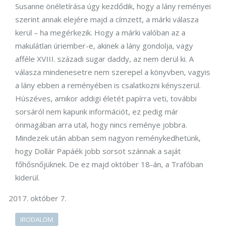
Susanne önéletírása úgy kezdődik, hogy a lány reményei
szerint annak elejére majd a címzett, a márki válasza
kerül – ha megérkezik. Hogy a márki valóban az a
makulátlan úriember-e, akinek a lány gondolja, vagy
afféle XVIII. századi sugar daddy, az nem derül ki. A
válasza mindenesetre nem szerepel a könyvben, vagyis
a lány ebben a reményében is csalatkozni kényszerül.
Húszéves, amikor addigi életét papírra veti, további
sorsáról nem kapunk információt, ez pedig már
önmagában arra utal, hogy nincs reménye jobbra.
Mindezek után abban sem nagyon reménykedhetünk,
hogy Dollár Papáék jobb sorsot szánnak a saját
főhősnőjüknek. De ez majd október 18-án, a Trafóban
kiderül.
október 7.
IRODALOM