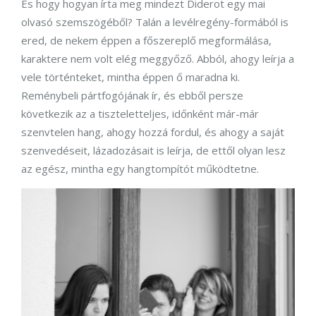
És hogy hogyan írta meg mindezt Diderot egy mai
olvasó szemszögéből? Talán a levélregény-formából is
ered, de nekem éppen a főszereplő megformálása,
karaktere nem volt elég meggyőző. Abból, ahogy leírja a
vele történteket, mintha éppen ő maradna ki.
Reménybeli pártfogójának ír, és ebből persze
következik az a tiszteletteljes, időnként már-már
szenvtelen hang, ahogy hozzá fordul, és ahogy a saját
szenvedéseit, lázadozásait is leírja, de ettől olyan lesz
az egész, mintha egy hangtompítót működtetne.