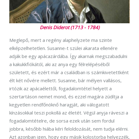
Denis Diderot (1713 - 1784)
Meglepő, mert a regény alaphelyzete ma szinte
elképzelhetetlen. Susanne-t szülei akarata ellenére
adják be egy apácazárdába. Így akarnak megszabadulni
a kakukkfiókától, aki az anya egy félrelépéséből
született, és ezért már a családban is számkivetettként
élt két nővére mellett. Susanne, bár mélyen vallásos,
irtózik az apácaélettől, fogadalomtétel helyett a
szertartáson nemet mond, és ezzel magára zúdítja a
kegyetlen rendfőnöknő haragját, aki válogatott
kínzásokkal teszi pokollá az életét. Végül anyja ráveszi a
fogadalomtételre, de sorsa ezek után sem fordul
jobbra, később hiába kéri feloldozását, nem tudja elérni.
Azt azonban igen, hogy egy másik kolostorba helyezzék,