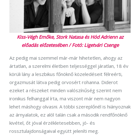
Kiss-Végh Emőke, Stork Natasa és Hód Adrienn az
előadás előzetesében / Fotó: Ligetvári Csenge
Az pedig mai szemmel már-már hihetetlen, ahogy az
ártatlan, a szerelmi életben teljességgel járatlan, 18 év
körüli lány a leszbikus főnöknő közeledéseit félreérti,
orgazmusát látva pedig orvosért rohanna. Diderot
ezeket a részeket minden valószínűség szerint nem
ironikus felhanggal írta, ma viszont már nem nagyon
lehet máshogy olvasni. A többi szereplőnél is hiányoznak
az árnyalatok, ez alól talán csak a második rendfőnöknő
kivétel, őt jóval érzékletesebben, jó- és
rossztulajdonságaival együtt jeleníti meg.