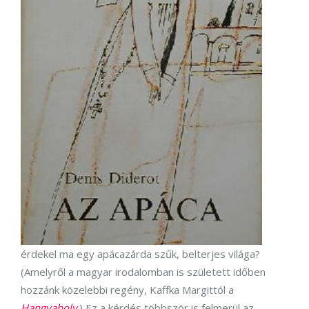
érdekel ma egy apácazárda szűk, belterjes világa?
(Amelyről a magyar irodalomban is született időben
hozzánk közelebbi regény, Kaffka Margittól a
Hangyaboly
.) Ez a kérdés többször is felmerül az