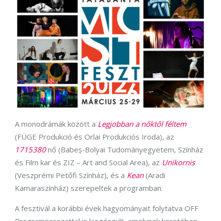
A monodrámák között a
Legjobban a nőktől féltem
(FÜGE Produkció és Orlai Produkciós Iroda), az
1715380
nő (Babeș-Bolyai Tudományegyetem, Színház
és Film kar és ZIZ – Art and Social Area), az
Unikornis
(Veszprémi Petőfi Színház), és a
Kean
(Aradi
Kamaraszínház) szerepeltek a programban.
A fesztivál a korábbi évek hagyományait folytatva OFF