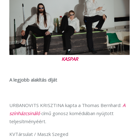
KASPAR
A legjobb alakítás díját
URBANOVITS KRISZTINA kapta a Thomas Bernhard:
A
színházcsináló
című gonosz komédiában nyújtott
teljesítményéért.
KVTársulat / Maszk Szeged