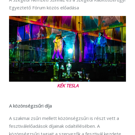
Egyeztető Fórum közös előadása
KÉK TESLA
A közönségzsűri díja
A szakmai zsűri mellett közönségzsűri is részt vett a
fesztiválelőadások díjainak odaítélésében. A
közönségzsűri tagjait a szervezők a fesztivál kezdete