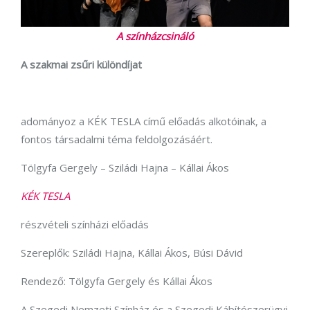
A színházcsináló
A szakmai zsűri különdíjat
adományoz a KÉK TESLA című előadás alkotóinak, a
fontos társadalmi téma feldolgozásáért.
Tölgyfa Gergely – Sziládi Hajna – Kállai Ákos
KÉK TESLA
részvételi színházi előadás
Szereplők: Sziládi Hajna, Kállai Ákos, Búsi Dávid
Rendező: Tölgyfa Gergely és Kállai Ákos
A Szegedi Nemzeti Színház és a Szegedi Kábítószerügyi