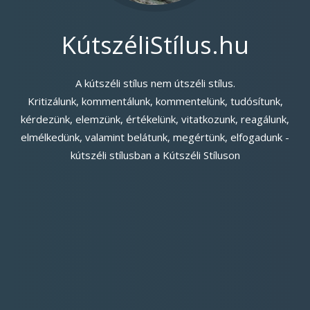
KútszéliStílus.hu
A kútszéli stílus nem útszéli stílus.
Kritizálunk, kommentálunk, kommentelünk, tudósítunk,
kérdezünk, elemzünk, értékelünk, vitatkozunk, reagálunk,
elmélkedünk, valamint belátunk, megértünk, elfogadunk -
kútszéli stílusban a Kútszéli Stíluson