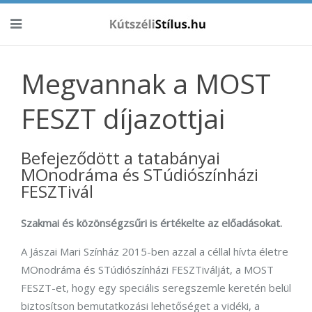
Megvannak a MOST
FESZT díjazottjai
Befejeződött a tatabányai
MOnodráma és STúdiószínházi
FESZTivál
Szakmai és közönségzsűri is értékelte az előadásokat.
A Jászai Mari Színház 2015-ben azzal a céllal hívta életre
MOnodráma és STúdiószínházi FESZTiválját, a MOST
FESZT-et, hogy egy speciális seregszemle keretén belül
biztosítson bemutatkozási lehetőséget a vidéki, a