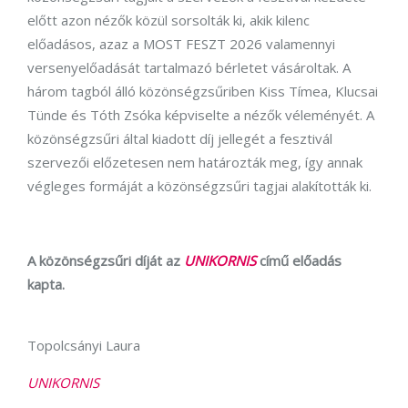
előtt azon nézők közül sorsolták ki, akik kilenc
előadásos, azaz a MOST FESZT 2026 valamennyi
versenyelőadását tartalmazó bérletet vásároltak. A
három tagból álló közönségzsűriben Kiss Tímea, Klucsai
Tünde és Tóth Zsóka képviselte a nézők véleményét. A
közönségzsűri által kiadott díj jellegét a fesztivál
szervezői előzetesen nem határozták meg, így annak
végleges formáját a közönségzsűri tagjai alakították ki.
A közönségzsűri díját az
UNIKORNIS
című előadás
kapta.
Topolcsányi Laura
UNIKORNIS