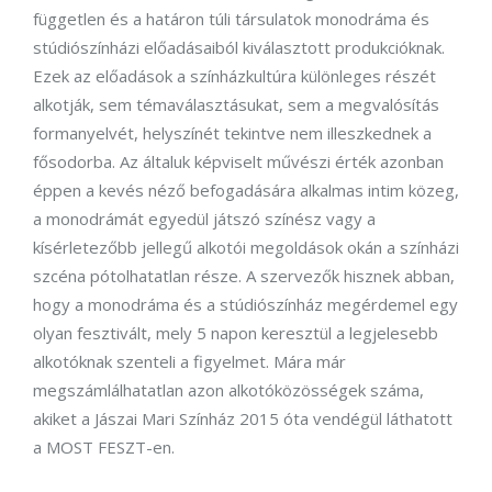
független és a határon túli társulatok monodráma és
stúdiószínházi előadásaiból kiválasztott produkcióknak.
Ezek az előadások a színházkultúra különleges részét
alkotják, sem témaválasztásukat, sem a megvalósítás
formanyelvét, helyszínét tekintve nem illeszkednek a
fősodorba. Az általuk képviselt művészi érték azonban
éppen a kevés néző befogadására alkalmas intim közeg,
a monodrámát egyedül játszó színész vagy a
kísérletezőbb jellegű alkotói megoldások okán a színházi
szcéna pótolhatatlan része. A szervezők hisznek abban,
hogy a monodráma és a stúdiószínház megérdemel egy
olyan fesztivált, mely 5 napon keresztül a legjelesebb
alkotóknak szenteli a figyelmet. Mára már
megszámlálhatatlan azon alkotóközösségek száma,
akiket a Jászai Mari Színház 2015 óta vendégül láthatott
a MOST FESZT-en.