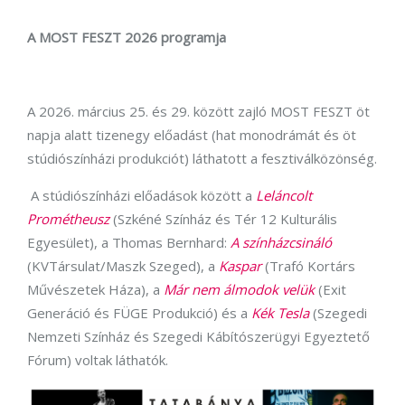
A MOST FESZT 2026 programja
A 2026. március 25. és 29. között zajló MOST FESZT öt
napja alatt tizenegy előadást (hat monodrámát és öt
stúdiószínházi produkciót) láthatott a fesztiválközönség.
A stúdiószínházi előadások között a
Leláncolt
Prométheusz
(Szkéné Színház és Tér 12 Kulturális
Egyesület), a Thomas Bernhard:
A színházcsináló
(KVTársulat/Maszk Szeged), a
Kaspar
(Trafó Kortárs
Művészetek Háza), a
Már nem álmodok velük
(Exit
Generáció és FÜGE Produkció) és a
Kék Tesla
(Szegedi
Nemzeti Színház és Szegedi Kábítószerügyi Egyeztető
Fórum) voltak láthatók.