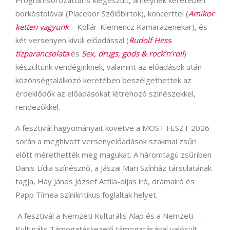
Programsorozattal is kiegészült, amelynek keretében
borkóstolóval (Placebor Szőlőbirtok), koncerttel (
Amikor
ketten vagyunk
– Kollár-Klemencz Kamarazenekar), és
két versenyen kívüli előadással (
Rudolf Hess
tízparancsolata
és
Sex, drugs, gods &
rock’n’roll
)
készültünk vendéginknek, valamint az előadások után
közönségtalálkozó keretében beszélgethettek az
érdeklődők az előadásokat létrehozó színészekkel,
rendezőkkel.
A fesztivál hagyományait követve a MOST FESZT 2026
során a meghívott versenyelőadások szakmai zsűri
előtt mérethették meg magukat. A háromtagú zsűriben
Danis Lídia színésznő, a Jászai Mari Színház társulatának
tagja, Háy János József Attila-díjas író, drámaíró és
Papp Tímea színikritikus foglaltak helyet.
A fesztivál a Nemzeti Kulturális Alap és a Nemzeti
Kulturális Támogatáskezelő támogatásával valósult