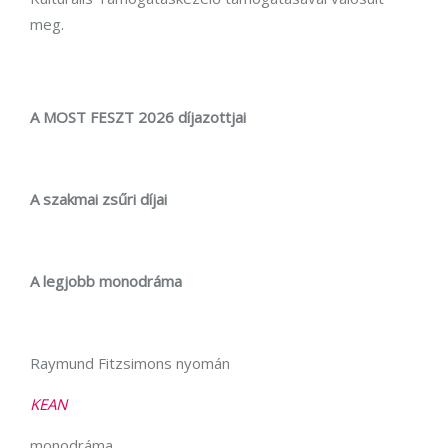
meg.
A MOST FESZT 2026 díjazottjai
A szakmai zsűri díjai
A legjobb monodráma
Raymund Fitzsimons nyomán
KEAN
monodráma