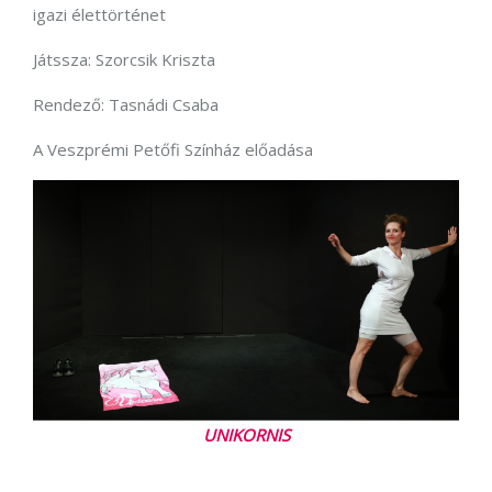
igazi élettörténet
Játssza: Szorcsik Kriszta
Rendező: Tasnádi Csaba
A Veszprémi Petőfi Színház előadása
UNIKORNIS