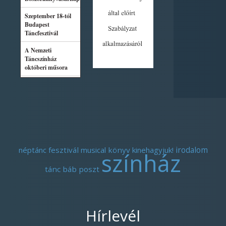
néptánc
fesztivál
musical
könyv
kinehagyjuk!
irodalom
színház
tánc
báb
poszt
Hírlevél