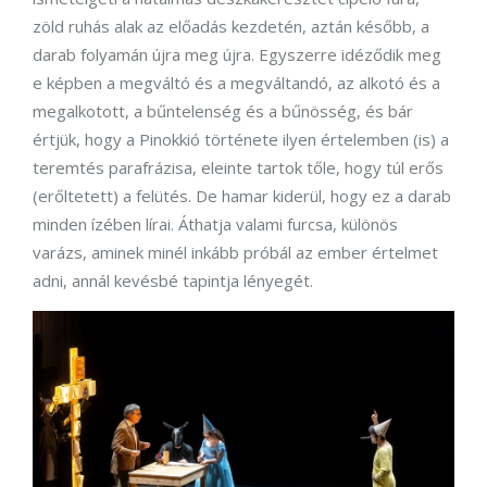
zöld ruhás alak az előadás kezdetén, aztán később, a
darab folyamán újra meg újra. Egyszerre idéződik meg
e képben a megváltó és a megváltandó, az alkotó és a
megalkotott, a bűntelenség és a bűnösség, és bár
értjük, hogy a Pinokkió története ilyen értelemben (is) a
teremtés parafrázisa, eleinte tartok tőle, hogy túl erős
(erőltetett) a felütés. De hamar kiderül, hogy ez a darab
minden ízében lírai. Áthatja valami furcsa, különös
varázs, aminek minél inkább próbál az ember értelmet
adni, annál kevésbé tapintja lényegét.