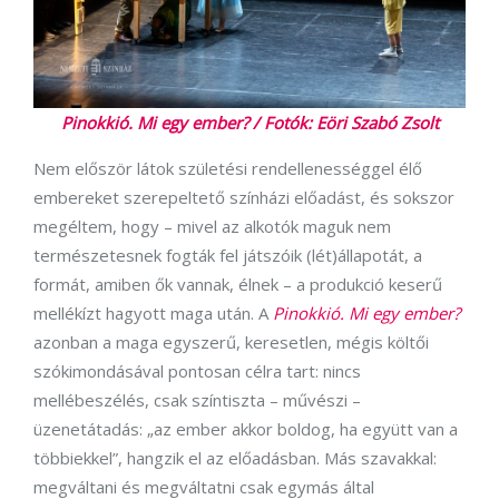
Pinokkió. Mi egy ember? / Fotók: Eöri Szabó Zsolt
Nem először látok születési rendellenességgel élő
embereket szerepeltető színházi előadást, és sokszor
megéltem, hogy – mivel az alkotók maguk nem
természetesnek fogták fel játszóik (lét)állapotát, a
formát, amiben ők vannak, élnek – a produkció keserű
mellékízt hagyott maga után. A
Pinokkió. Mi egy ember?
azonban a maga egyszerű, keresetlen, mégis költői
szókimondásával pontosan célra tart: nincs
mellébeszélés, csak színtiszta – művészi –
üzenetátadás: „az ember akkor boldog, ha együtt van a
többiekkel”, hangzik el az előadásban. Más szavakkal:
megváltani és megváltatni csak egymás által