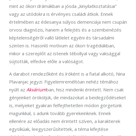
mint az ókori drámákban a jósda „kinyilatkoztatásai”
vagy az utódokra is érvényes családi átkok. Ennek
értelmében az édesanya súlyos demenciája nem csupán
orvosi diagnózis, hanem a felejtés és a szembenézés
képtelenségéről valló látlelet egyéni és társadalmi
szinten is. Hasonló motívum az ókori tragédiákban,
mikor a szereplőt az istenek tébollyal vagy vaksággal
sújtották, elfedve előle a valóságot.
A darabot rendezőként és íróként is a fiatal alkotó, Nina
Plavanjac jegyzi. Figyelemreméltóan nehéz témához
nyúlt az
Akvárium
ban, hisz mindenki érintett. Nem csak
génjeinket örököljük, de mindazokat a beidegződéseket
is, melyeket gyakran felfejthetetlen módon görgetünk
magunkkal, s adunk tovább gyerekeinknek. Ennek
ellenére az előadás nem érintett szíven, a karakterek
egysíkúak, leegyszerűsítettek, a téma kifejtése