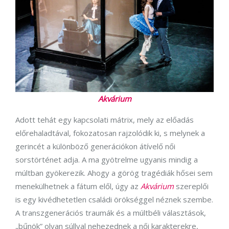
Akvárium
Adott tehát egy kapcsolati mátrix, mely az előadás
előrehaladtával, fokozatosan rajzolódik ki, s melynek a
gerincét a különböző generációkon átívelő női
sorstörténet adja. A ma gyötrelme ugyanis mindig a
múltban gyökerezik. Ahogy a görög tragédiák hősei sem
menekülhetnek a fátum elől, úgy az
Akvárium
szereplői
is egy kivédhetetlen családi örökséggel néznek szembe.
A transzgenerációs traumák és a múltbéli választások,
„bűnök” olyan súllyal nehezednek a női karakterekre,