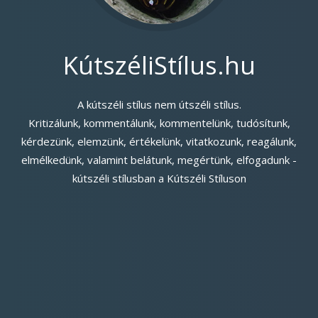
KútszéliStílus.hu
A kútszéli stílus nem útszéli stílus.
Kritizálunk, kommentálunk, kommentelünk, tudósítunk,
kérdezünk, elemzünk, értékelünk, vitatkozunk, reagálunk,
elmélkedünk, valamint belátunk, megértünk, elfogadunk -
kútszéli stílusban a Kútszéli Stíluson