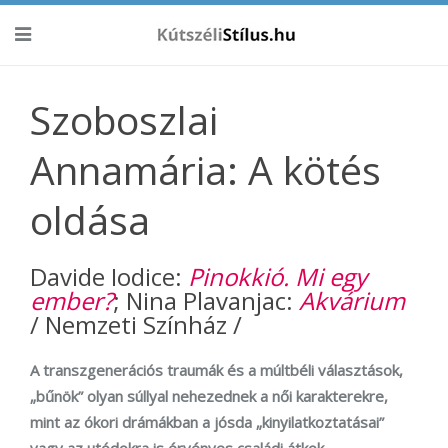
Szoboszlai
Annamária: A kötés
oldása
Davide Iodice:
Pinokkió. Mi egy
ember?
; Nina Plavanjac:
Akvárium
/ Nemzeti Színház /
A transzgenerációs traumák és a múltbéli választások,
„bűnök” olyan súllyal nehezednek a női karakterekre,
mint az ókori drámákban a jósda „kinyilatkoztatásai”