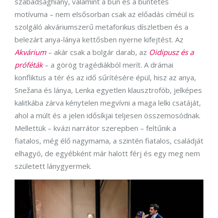
szabadsághiány, valamint a bűn és a büntetés
motívuma – nem elsősorban csak az előadás címéül is
szolgáló akváriumszerű metaforikus díszletben és a
belezárt anya-lánya kettősben nyerne kifejtést. Az
Akvárium
– akár csak a bolgár darab, az
Oidipusz és a
próféták
– a görög tragédiákból merít. A drámai
konfliktus a tér és az idő sűrítésére épül, hisz az anya,
Snežana és lánya, Lenka egyetlen klausztrofób, jelképes
kalitkába zárva kénytelen megvívni a maga lelki csatáját,
ahol a múlt és a jelen idősíkjai teljesen összemosódnak.
Mellettük – kvázi narrátor szerepben – feltűnik a
fiatalos, még élő nagymama, a szintén fiatalos, családját
elhagyó, de egyébként már halott férj és egy meg nem
született lánygyermek.