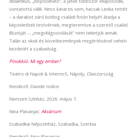
didaktikus, „bejósolható”, a játék többször ellaposodik,
vontatottá válik. Nincs katarzis sem, hacsak Lenka tettét
– a darabot záró boldog családi fotón helyét átadja a
képzeletbeli testvérnek, megteremtve a szerető család
illúzióját –, „megvilágosodását” nem tekintjük annak.
Talán az okok és következmények megértésével veheti
kezdetét a szabadság.
Pinokkió. Mi egy ember?
Teatro di Napoli & Interno5, Nápoly, Olaszország
Rendező: Davide Iodice
Nemzeti Színház, 2026. május 7.
Nina Plavanjac:
Akvárium
Szabadkai Népszínház, Szabadka, Szerbia
Rendező: Nina Plavanjac