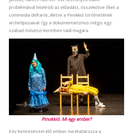
problémáival hitelesíti az előadást, összekötve őket a
commedia dell’arte, illetve a Pinokkió történetének
archetípusaival. Így a dokumentarizmus mégis egy
szabad művészi keretben talál magára.
Pinokkió. Mi egy ember?
Egy betegséggel élő ember meghatározza a