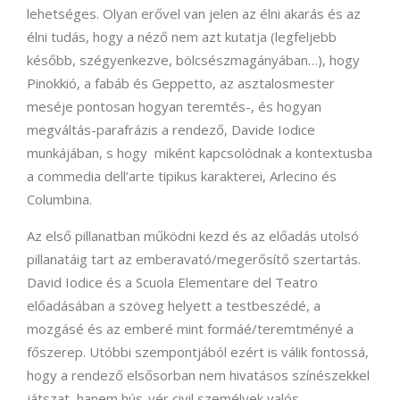
lehetséges. Olyan erővel van jelen az élni akarás és az
élni tudás, hogy a néző nem azt kutatja (legfeljebb
később, szégyenkezve, bölcsészmagányában…), hogy
Pinokkió, a fabáb és Geppetto, az asztalosmester
meséje pontosan hogyan teremtés-, és hogyan
megváltás-parafrázis a rendező, Davide Iodice
munkájában, s hogy miként kapcsolódnak a kontextusba
a commedia dell’arte tipikus karakterei, Arlecino és
Columbina.
Az első pillanatban működni kezd és az előadás utolsó
pillanatáig tart az emberavató/megerősítő szertartás.
David Iodice és a Scuola Elementare del Teatro
előadásában a szöveg helyett a testbeszédé, a
mozgásé és az emberé mint formáé/teremtményé a
főszerep. Utóbbi szempontjából ezért is válik fontossá,
hogy a rendező elsősorban nem hivatásos színészekkel
játszat, hanem hús-vér civil személyek valós