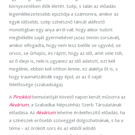
környezetében élők életét. Szép, s talán az előadás
legemlékezetesebb epizódja a számomra, amikor az
egyik idősebb, szép színésznő táncát aláfestő
monológban egy anya arról vall, hogy akkor tudott
megbékélni saját gyermekével (azaz önnön sorsával),
amikor elfogadta, hogy nem lesz belőle se ügyvéd, se
orvos, se űrhajós, és rájött, hogy az idő, amit vele tölt,
az ő ideje is, neki is ugyanez az idő adatott, ezt kell
megélnie, ebben kell otthon lennie, ez alakítja őt is, s
hogy traumatizálódik vagy épül, az az ő saját
felelőssége (szabadsága).
A
Pinokkió
bemutatóját követő napon került műsorra az
Akvárium
, a Szabadkai Népszínház Szerb Társulatának
előadása. Az
Akvárium
lehetne érdekfeszítő előadás, ha
a színészek erősebb szöveggel dolgozhatnának, s ha a
téma – az örökölt sors és az ebből adódó