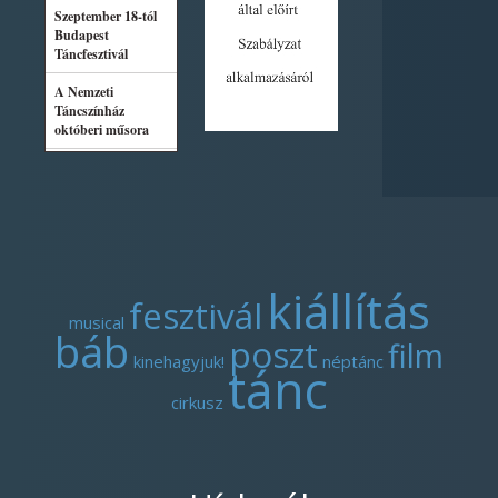
kiállítás
fesztivál
musical
báb
poszt
film
kinehagyjuk!
néptánc
tánc
cirkusz