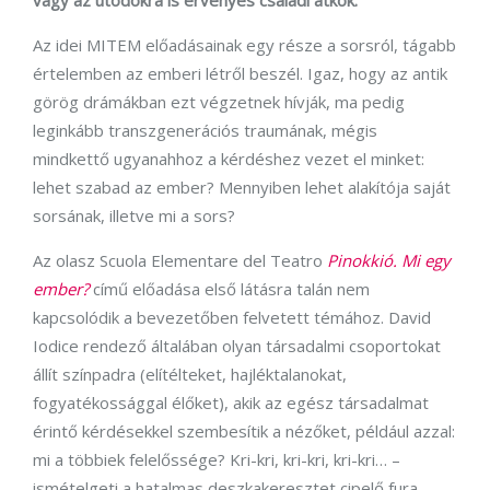
vagy az utódokra is érvényes családi átkok.
Az idei MITEM előadásainak egy része a sorsról, tágabb
értelemben az emberi létről beszél. Igaz, hogy az antik
görög drámákban ezt végzetnek hívják, ma pedig
leginkább transzgenerációs traumának, mégis
mindkettő ugyanahhoz a kérdéshez vezet el minket:
lehet szabad az ember? Mennyiben lehet alakítója saját
sorsának, illetve mi a sors?
Az olasz Scuola Elementare del Teatro
Pinokkió. Mi egy
ember?
című előadása első látásra talán nem
kapcsolódik a bevezetőben felvetett témához. David
Iodice rendező általában olyan társadalmi csoportokat
állít színpadra (elítélteket, hajléktalanokat,
fogyatékossággal élőket), akik az egész társadalmat
érintő kérdésekkel szembesítik a nézőket, például azzal:
mi a többiek felelőssége? Kri-kri, kri-kri, kri-kri… –
ismételgeti a hatalmas deszkakeresztet cipelő fura,