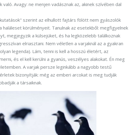
k való. Avagy: ne menjen vadásznak az, akinek szívében dal
kutatások" szerint az elhullott fajtárs fölött nem gyászolók
 a haláleset körülményeit. Tanulnak az esetekből: megfigyelnek
yt, megjegyzik a külsejüket, és ha legközelebb találkoznak
gresszívan elriasztani. Nem véletlen a varjaknál az a gyakran
yan legenda). Lám, tenni is kell a hosszú életért, az
rni, és el kell kerülni a gyanús, veszélyes alakokat. Én meg
 életemben. A varjak persze leginkább a nagyobb testű
rletek bizonyítják: még az emberi arcokat is meg tudják
bbadják a társaiknak.