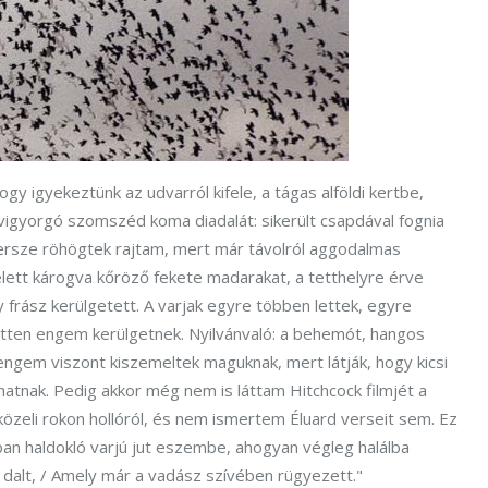
gy igyekeztünk az udvarról kifele, a tágas alföldi kertbe,
vigyorgó szomszéd koma diadalát: sikerült csapdával fognia
rsze röhögtek rajtam, mert már távolról aggodalmas
felett károgva kőröző fekete madarakat, a tetthelyre érve
 frász kerülgetett. A varjak egyre többen lettek, egyre
tten engem kerülgetnek. Nyilvánvaló: a behemót, hangos
 engem viszont kiszemeltek maguknak, mert látják, hogy kicsi
atnak. Pedig akkor még nem is láttam Hitchcock filmjét a
zeli rokon hollóról, és nem ismertem Éluard verseit sem. Ez
ában haldokló varjú jut eszembe, ahogyan végleg halálba
a dalt, / Amely már a vadász szívében rügyezett."