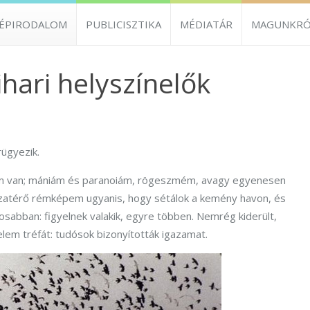
ZÉPIRODALOM
PUBLICISZTIKA
MÉDIATÁR
MAGUNKRÓ
hari helyszínelők
rügyezik.
m van; mániám és paranoiám, rögeszmém, avagy egyenesen
szatérő rémképem ugyanis, hogy sétálok a kemény havon, és
tosabban: figyelnek valakik, egyre többen. Nemrég kiderült,
lem tréfát: tudósok bizonyították igazamat.