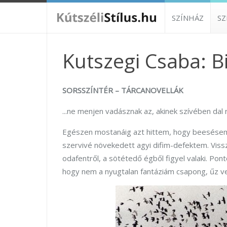
SZÍNHÁZ
S
Kutszegi Csaba: Bi
SORSSZÍNTÉR – TÁRCANOVELLÁK
...ne menjen vadásznak az, akinek szívében dal 
Egészen mostanáig azt hittem, hogy beesése
szervivé növekedett agyi difim-defektem. Vis
odafentről, a sötétedő égből figyel valaki. Pon
hogy nem a nyugtalan fantáziám csapong, űz ve