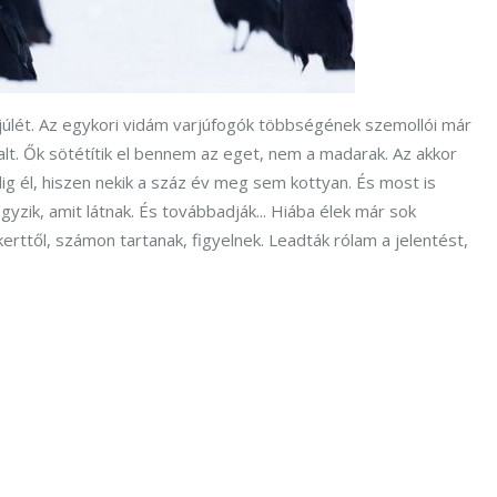
júlét. Az egykori vidám varjúfogók többségének szemollói már
lt. Ők sötétítik el bennem az eget, nem a madarak. Az akkor
g él, hiszen nekik a száz év meg sem kottyan. És most is
yzik, amit látnak. És továbbadják... Hiába élek már sok
kerttől, számon tartanak, figyelnek. Leadták rólam a jelentést,