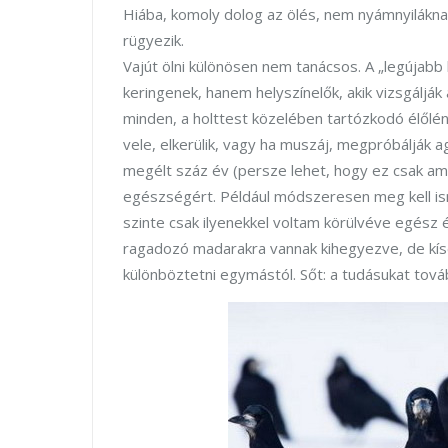
Hiába, komoly dolog az ölés, nem nyámnyilákna
rügyezik.
Vajút ölni különösen nem tanácsos. A „legújabb 
keringenek, hanem helyszínelők, akik vizsgálják
minden, a holttest közelében tartózkodó élőlén
vele, elkerülik, vagy ha muszáj, megpróbálják a
megélt száz év (persze lehet, hogy ez csak amol
egészségért. Például módszeresen meg kell isme
szinte csak ilyenekkel voltam körülvéve egész
ragadozó madarakra vannak kihegyezve, de kísé
különböztetni egymástól. Sőt: a tudásukat tová