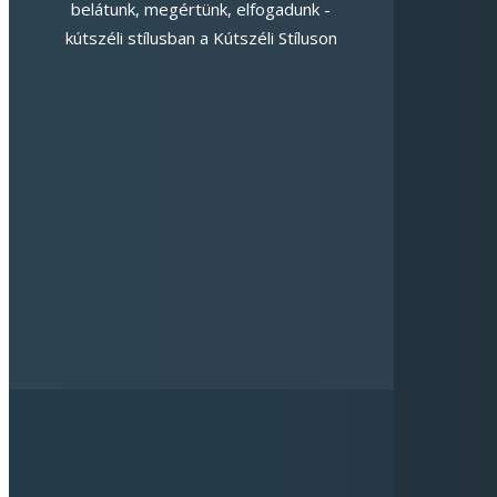
belátunk, megértünk, elfogadunk -
kútszéli stílusban a Kútszéli Stíluson