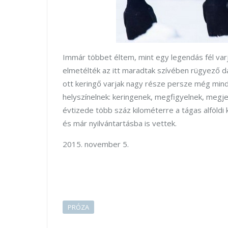
Immár többet éltem, mint egy legendás fél var
elmetélték az itt maradtak szívében rügyező da
ott keringő varjak nagy része persze még mindi
helyszínelnek: keringenek, megfigyelnek, megjeg
évtizede több száz kilométerre a tágas alföldi 
és már nyilvántartásba is vettek.
2015. november 5.
PRÓZA