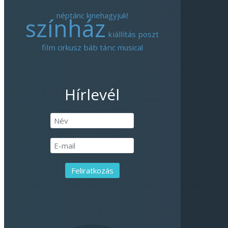
néptánc
kinehagyjuk!
színház
kiállítás
poszt
film
cirkusz
báb
tánc
musical
Hírlevél