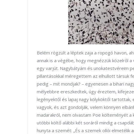
Belém rögzült a léptek zaja a ropogó havon, aho
annak is a végébe, hogy megnézzük közelről a 
egy varjút. Nagybátyám és unokatestvéreim pe
pillantásokkal méregettem az elhullott társuk 
pedig – mit mondjak? – egyenesen a bihari nagy
mélyebbre ereszkedtek, úgy éreztem, kifejeze
legényektől és lapaj nagy kölyköktől tartottak,
vagyok, és azt gondolják, velem könnyen elbánh
madarakról, nem olvastam Poe költeményét a kö
utóbbi költő alábbi két soráról mindig a csapd
hunyta a szemét: „És a szemek ollói elmetélik 