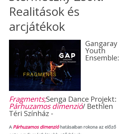
Realitások és
arcjátékok
Gangaray
Youth
Ensemble:
Fragments;
Senga Dance Projekt:
Párhuzamos dimenzió
/ Bethlen
Téri Színház -
A
Párhuzamos dimenzió
hatásaiban rokona az előző