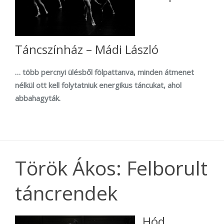
Táncszínház – Mádi László
… több percnyi ülésből fölpattanva, minden átmenet
nélkül ott kell folytatniuk energikus táncukat, ahol
abbahagyták.
Török Ákos: Felborult
táncrendek
Hód