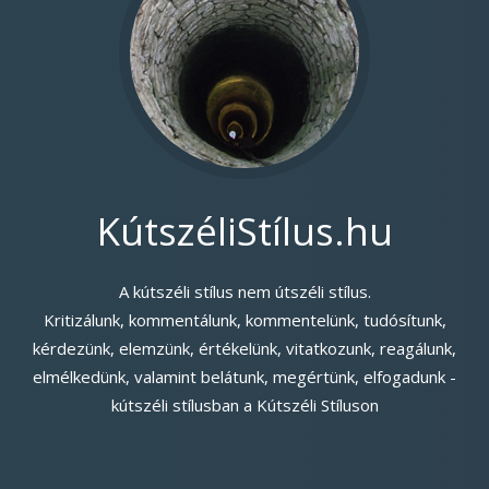
KútszéliStílus.hu
A kútszéli stílus nem útszéli stílus.
Kritizálunk, kommentálunk, kommentelünk, tudósítunk,
kérdezünk, elemzünk, értékelünk, vitatkozunk, reagálunk,
elmélkedünk, valamint belátunk, megértünk, elfogadunk -
kútszéli stílusban a Kútszéli Stíluson