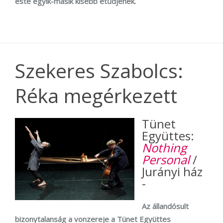
este egyik-másik kisebb etűdjének.
Szekeres Szabolcs:
Réka megérkezett
Tünet
Együttes:
Nothing
Personal
/
Jurányi ház
-
Az állandósult
bizonytalanság a vonzereje a Tünet Együttes