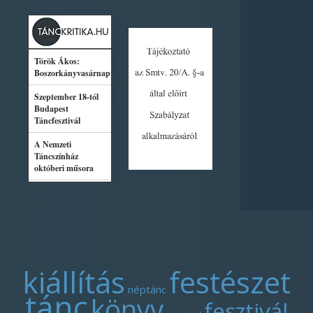
kiállítás
festészet
néptánc
tánc
könyv
fesztivál