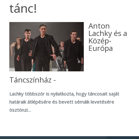
tánc!
Anton
Lachky és a
Közép-
Európa
Táncszínház -
Lachky többször is nyilatkozta, hogy táncosait saját
határaik átlépésére és bevett sémáik levetésére
ösztönzi…