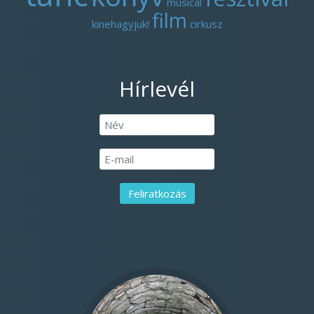
musical
film
kinehagyjuk!
cirkusz
Hírlevél