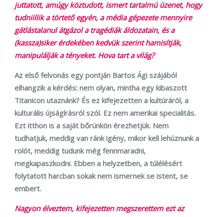
juttatott, amúgy köztudott, ismert tartalmú üzenet, hogy
tudniillik a törtető egyén, a média gépezete mennyire
gátlástalanul átgázol a tragédiák áldozatain, és a
(kassza)siker érdekében kedvük szerint hamisítják,
manipulálják a tényeket. Hova tart a világ?
Az első felvonás egy pontján Bartos Ági szájából
elhangzik a kérdés: nem olyan, mintha egy kibaszott
Titanicon utaznánk? És ez kifejezetten a kultúráról, a
kulturális újságírásról szól. Ez nem amerikai specialitás.
Ezt itthon is a saját bőrünkön érezhetjük. Nem
tudhatjuk, meddig van ránk igény, mikor kell lehúznunk a
rolót, meddig tudunk még fennmaradni,
megkapaszkodni. Ebben a helyzetben, a túlélésért
folytatott harcban sokak nem ismernek se istent, se
embert.
Nagyon élveztem, kifejezetten megszerettem ezt az