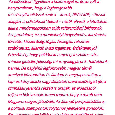
Az előadáson figyeltem a közönséget is, és az volt a
benyomásom, hogy a leghangosabb
tetszésnyilvánítással azok a – koruk, öltözékük, stílusuk
alapján „irodistáknak” tetsző – nézők élvezik a látottakat,
akik a mindennapokban saját referenciával bírhatnak.
Azt gondolom, ez a munkahelyi helyezkedés, karrierista
törtetés, kisszerűség, lógás, fecsegés, felszínes
sztárkultusz, állandó kvázi izgalmas, érdektelen jól
értesültség, hogy például ki a meleg, leszbikus stb.,
mindez globális jelenség, mi is nyakig járunk, fuldoklunk
benne. De napjaink legfontosabb magyar témái,
amelyek köztudottan és általam is megtapasztaltan a
lap- és könyvkiadó nagyvállalatok szerkesztőségeit (és a
színházak jelentős részét) is uralják, az előadásból
teljesen hiányoznak. Innen tudom, hogy a darab nem
Magyarországon játszódik. Az állandó pártpolitizálásra,
a politikai szempontok folytonos jelenlétére gondolok.
Ezt a magyar specialitást te tudatosan kerülöd el, vagy