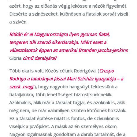
azért, hogy az előadás végig lekösse a nézők figyelmét.
Dicsérte a színészeket, különösen a fiatalok sorsát viseli
a szívén.
Ritkán ér el Magyarországra ilyen gyorsan fiatal,
tengeren túli szerző sikerdarabja. Miért esett a
választásotok éppen az amerikai Branden Jacobs-Jenkins
Gloria
című darabjára?
Több oka is volt. Közös célunk Rodrigóval (
Crespo
Rodrigo a tatabányai Jászai Mari Színház igazgatója – a
szerk. megj.
), hogy nagyobb hangsúlyt fektessünk a
fiataljainkra, több lehetőséget biztosítsunk nekik.
Azoknak is, akik már a társulat tagjai, és azoknak is, akik
még nem, de már valamilyen szinten kötődnek hozzánk.
Ez a társulat építése miatt is fontos, de szívünkön is
viseljük a jövőjüket. A másik az én személyes okom.
Nagyon izgalmasnak gondoltam a darab tartalmát, de a