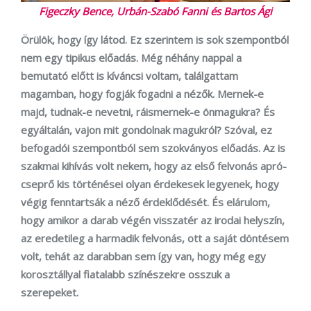
Figeczky Bence, Urbán-Szabó Fanni és Bartos Ági
Örülök, hogy így látod. Ez szerintem is sok szempontból
nem egy tipikus előadás. Még néhány nappal a
bemutató előtt is kíváncsi voltam, találgattam
magamban, hogy fogják fogadni a nézők. Mernek-e
majd, tudnak-e nevetni, ráismernek-e önmagukra? És
egyáltalán, vajon mit gondolnak magukról? Szóval, ez
befogadói szempontból sem szokványos előadás. Az is
szakmai kihívás volt nekem, hogy az első felvonás apró-
cseprő kis történései olyan érdekesek legyenek, hogy
végig fenntartsák a néző érdeklődését. És elárulom,
hogy amikor a darab végén visszatér az irodai helyszín,
az eredetileg a harmadik felvonás, ott a saját döntésem
volt, tehát az darabban sem így van, hogy még egy
korosztállyal fiatalabb színészekre osszuk a
szerepeket.