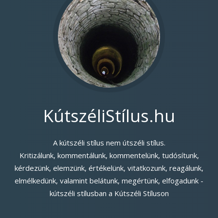
KútszéliStílus.hu
A kútszéli stílus nem útszéli stílus.
Kritizálunk, kommentálunk, kommentelünk, tudósítunk,
kérdezünk, elemzünk, értékelünk, vitatkozunk, reagálunk,
elmélkedünk, valamint belátunk, megértünk, elfogadunk -
kútszéli stílusban a Kútszéli Stíluson