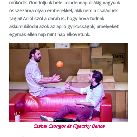
működik. Gondoljunk bele: mindennap órákig vagyunk
összezárva olyan emberekkel, akik nem a családunk
tagjai! Arról szól a darab is, hogy hova tudnak
akkumulálódni azok az apró gyilkosságok, amelyeket
egymás ellen nap mint nap elkövetünk.
Csabai Csongor és Figeczky Bence