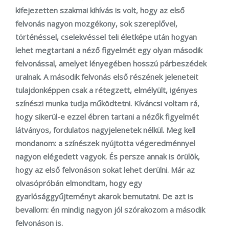
kifejezetten szakmai kihívás is volt, hogy az első
felvonás nagyon mozgékony, sok szereplővel,
történéssel, cselekvéssel teli életképe után hogyan
lehet megtartani a néző figyelmét egy olyan második
felvonással, amelyet lényegében hosszú párbeszédek
uralnak. A második felvonás első részének jeleneteit
tulajdonképpen csak a rétegzett, elmélyült, igényes
színészi munka tudja működtetni. Kíváncsi voltam rá,
hogy sikerül-e ezzel ébren tartani a nézők figyelmét
látványos, fordulatos nagyjelenetek nélkül. Meg kell
mondanom: a színészek nyújtotta végeredménnyel
nagyon elégedett vagyok. És persze annak is örülök,
hogy az első felvonáson sokat lehet derülni. Már az
olvasópróbán elmondtam, hogy egy
gyarlósággyűjteményt akarok bemutatni. De azt is
bevallom: én mindig nagyon jól szórakozom a második
felvonáson is.