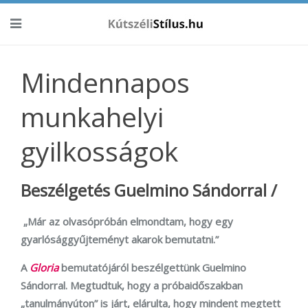
Mindennapos
munkahelyi
gyilkosságok
Beszélgetés Guelmino Sándorral /
„Már az olvasópróbán elmondtam, hogy egy
gyarlósággyűjteményt akarok bemutatni.”
A
Gloria
bemutatójáról beszélgettünk Guelmino
Sándorral. Megtudtuk, hogy a próbaidőszakban
„tanulmányúton” is járt, elárulta, hogy mindent megtett