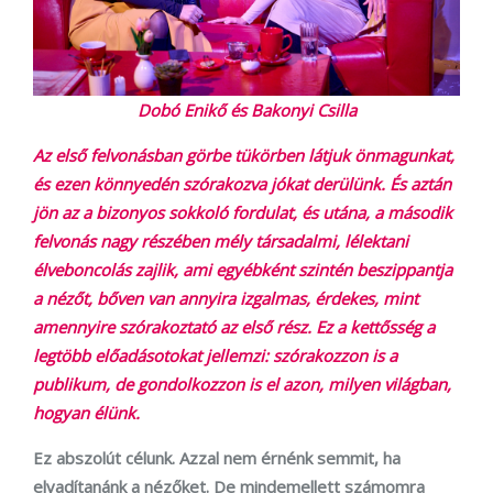
Dobó Enikő és Bakonyi Csilla
Az első felvonásban görbe tükörben látjuk önmagunkat,
és ezen könnyedén szórakozva jókat derülünk. És aztán
jön az a bizonyos sokkoló fordulat, és utána, a második
felvonás nagy részében mély társadalmi, lélektani
élveboncolás zajlik, ami egyébként szintén beszippantja
a nézőt, bőven van annyira izgalmas, érdekes, mint
amennyire szórakoztató az első rész. Ez a kettősség a
legtöbb előadásotokat jellemzi: szórakozzon is a
publikum, de gondolkozzon is el azon, milyen világban,
hogyan élünk.
Ez abszolút célunk. Azzal nem érnénk semmit, ha
elvadítanánk a nézőket. De mindemellett számomra