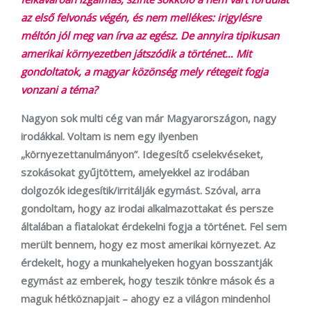
az első felvonás végén, és nem mellékes: irigylésre
méltón jól meg van írva az egész. De annyira tipikusan
amerikai környezetben játszódik a történet… Mit
gondoltatok, a magyar közönség mely rétegeit fogja
vonzani a téma?
Nagyon sok multi cég van már Magyarországon, nagy
irodákkal. Voltam is nem egy ilyenben
„környezettanulmányon”. Idegesítő cselekvéseket,
szokásokat gyűjtöttem, amelyekkel az irodában
dolgozók idegesítik
/irritálják egymást. Szóval, arra
gondoltam, hogy az irodai alkalmazottakat és persze
általában a fiatalokat érdekelni fogja a történet. Fel sem
merült bennem, hogy ez most amerikai környezet. Az
érdekelt, hogy a munkahelyeken hogyan bosszantják
egymást az emberek, hogy teszik tönkre mások és a
maguk hétköznapjait – ahogy ez a világon mindenhol