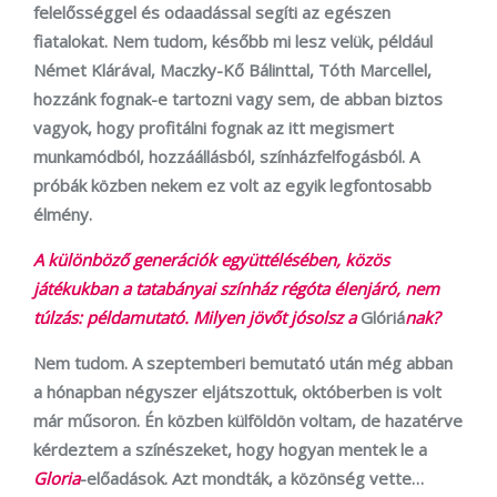
felelősséggel és odaadással segíti az egészen
fiatalokat. Nem tudom, később mi lesz velük, például
Német Klárával, Maczky-Kő Bálinttal, Tóth Marcellel,
hozzánk fognak-e tartozni vagy sem, de abban biztos
vagyok, hogy profitálni fognak az itt megismert
munkamódból, hozzáállásból, színházfelfogásból. A
próbák közben nekem ez volt az egyik legfontosabb
élmény.
A különböző generációk együttélésében, közös
játékukban a tatabányai színház régóta élenjáró, nem
túlzás: példamutató. Milyen jövőt jósolsz a
Glóriá
nak?
Nem tudom. A szeptemberi bemutató után még abban
a hónapban négyszer eljátszottuk, októberben is volt
már műsoron. Én közben külföldön voltam, de hazatérve
kérdeztem
a
színészeket, hogy hogyan mentek le a
Gloria
-előadások. Azt mondták, a közönség vette…