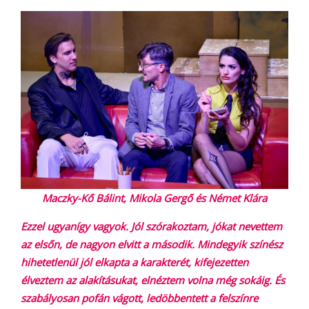
Maczky-Kő Bálint, Mikola Gergő és Német Klára
Ezzel ugyanígy vagyok. Jól szórakoztam, jókat nevettem
az elsőn, de nagyon elvitt a második. Mindegyik színész
hihetetlenül jól elkapta a karakterét, kifejezetten
élveztem az alakításukat, elnéztem volna még sokáig. És
szabályosan pofán vágott, ledöbbentett a felszínre