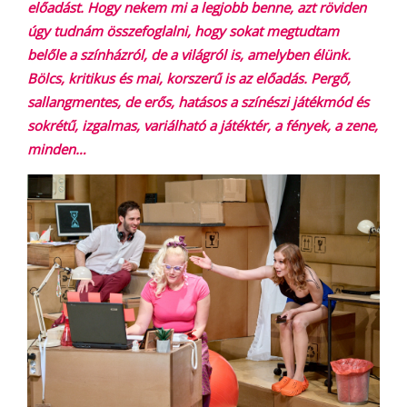
előadást. Hogy nekem mi a legjobb benne, azt röviden
úgy tudnám összefoglalni, hogy sokat megtudtam
belőle a színházról, de a világról is, amelyben élünk.
Bölcs, kritikus és mai, korszerű is az előadás. Pergő,
sallangmentes, de erős, hatásos a színészi játékmód és
sokrétű, izgalmas, variálható a játéktér, a fények, a zene,
minden…