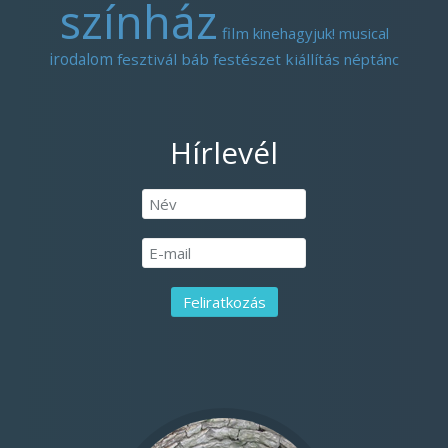
színház
film
kinehagyjuk!
musical
irodalom
fesztivál
báb
festészet
kiállítás
néptánc
Hírlevél