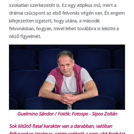
szokatlan szerkezetét is. Ez egy atipikus mű, mert a
drámai csúcspont az első felvonás végén van. És engem
kifejezetten izgatott, hogy utána, a második
felvonásban, hogyan, mivel lehet továbbra is lekötni a
néző figyelmét.
Guelmino Sándor / Fotók: Fotosps - Sipos Zoltán
Sok kitűnő fiatal karakter van a darabban, valóban
felkavaróan izgalmas, szinte sokkoló a nem várt fordulat