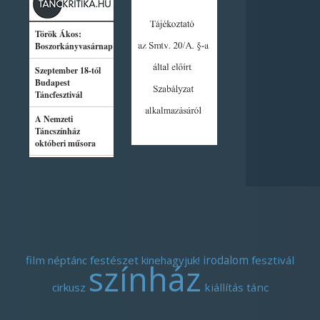
film
néptánc
festészet
kinehagyjuk!
irodalom
fesztivál
színház
cirkusz
kiállítás
tánc