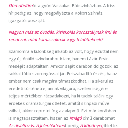
Dömdödöm
öt a győri Vaskakas Bábszínházban. A friss
hír pedig az, hogy megpályázta a Kolibri Színház
igazgatói posztját.
Nagyon más az óvodás, kisiskolás korosztálynak írni és
rendezni, mint kamaszoknak vagy felnőtteknek?
Számomra a különbség inkább az volt, hogy ezúttal nem
egy új, önálló színdarabot írtam, hanem Lázár Ervin
meséjét adaptáltam. Amikor saját darabon dolgozok, az
sokkal több szorongással jár. Felszabadító érzés, ha az
ember nem csak magára támaszkodhat. Ha sikerül az
eredeti történetre, annak világára, szellemiségére
teljes mértékben rácsatlakozni, ha ki tudok találni egy
érdekes dramaturgiai ötletet, amitől színpadi művé
válhat, akkor reptetni fog az alapmű. Ezt már korábban
is megtapasztaltam, hiszen az
Imágó
című darabomat
Az átváltozás
,
A Jelentéktelen
t pedig
A köpönyeg
ihlette.