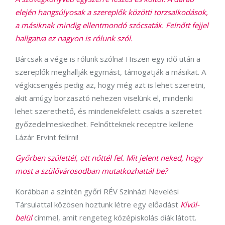
elején hangsúlyosak a szereplők közötti torzsalkodások,
a másiknak mindig ellentmondó szócsaták. Felnőtt fejjel
hallgatva ez nagyon is rólunk szól.
Bárcsak a vége is rólunk szólna! Hiszen egy idő után a
szereplők meghallják egymást, támogatják a másikat. A
végkicsengés pedig az, hogy még azt is lehet szeretni,
akit amúgy borzasztó nehezen viselünk el, mindenki
lehet szerethető, és mindenekfelett csakis a szeretet
győzedelmeskedhet. Felnőtteknek receptre kellene
Lázár Ervint felírni!
Győrben születtél, ott nőttél fel. Mit jelent neked, hogy
most a szülővárosodban mutatkozhattál be?
Korábban a szintén győri RÉV Színházi Nevelési
Társulattal közösen hoztunk létre egy előadást
Kívül-
belül
címmel, amit rengeteg középiskolás diák látott.