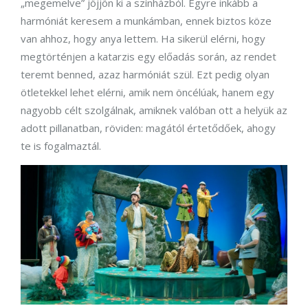
„megemelve” jöjjön ki a színházból. Egyre inkább a
harmóniát keresem a munkámban, ennek biztos köze
van ahhoz, hogy anya lettem. Ha sikerül elérni, hogy
megtörténjen a katarzis egy előadás során, az rendet
teremt benned, azaz harmóniát szül. Ezt pedig olyan
ötletekkel lehet elérni, amik nem öncélúak, hanem egy
nagyobb célt szolgálnak, amiknek valóban ott a helyük az
adott pillanatban, röviden: magától értetődőek, ahogy
te is fogalmaztál.