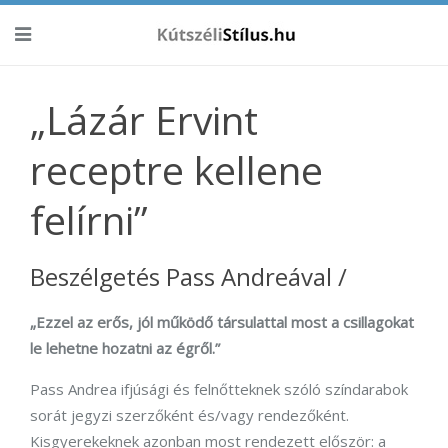
„Lázár Ervint
receptre kellene
felírni”
Beszélgetés Pass Andreával /
„Ezzel az erős, jól működő társulattal most a csillagokat
le lehetne hozatni az égről.”
Pass Andrea ifjúsági és felnőtteknek szóló színdarabok
sorát jegyzi szerzőként és/vagy rendezőként.
Kisgyerekeknek azonban most rendezett először: a