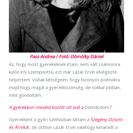
Pass Andrea / Fotó: Dömölky Dániel
Az, hogy most gyerekeknek írtam, nem vált számomra
külön írói szemponttá, ezt már Lázár Ervin elvégezte
helyettem. Voltak kétségeim, hogy bizonyos poénokra
majd hogy reagál a gyerekközönség, de sokkal jobban,
mint gondoltam.
A gyerekkori meséid között ott volt a
Dömdödöm
?
Gyerekként a győri színházban láttam a
Szegény Dzsoni
és Árniká
t, de otthon Lázár Ervin valahogy kimaradt a