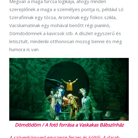
Megvan a maga furcsa logikája, ahogy minden
szereplőnek a maga a személyes pontja is, például Ló
Szerafinnak egy tócsa, Aromónak egy fiókos szikla,
Vacskamatinak egy mohával benőtt régi pianínó,
Dömdödömnek a kavicsok stb. A díszlet egyszerű és
letisztult, mindenki otthonosan mozog benne és még
humora is van.
Dömdödöm / A fotó forrása a Vaskakas Bábszínház
A szövegkönyved egyszerre feszes és költői. A darab