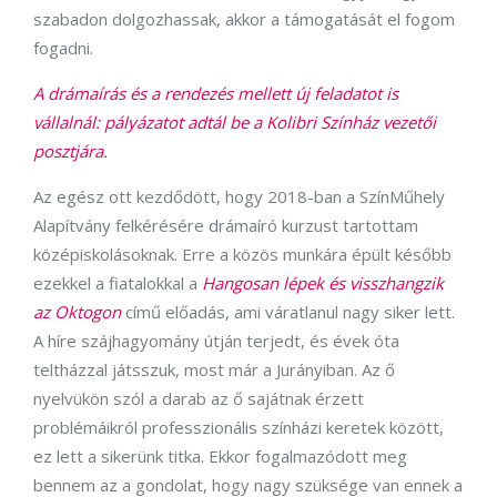
szabadon dolgozhassak, akkor a támogatását el fogom
fogadni.
A drámaírás és a rendezés mellett új feladatot is
vállalnál: pályázatot adtál be a Kolibri Színház vezetői
posztjára.
Az egész ott kezdődött, hogy 2018-ban a SzínMűhely
Alapítvány felkérésére drámaíró kurzust tartottam
középiskolásoknak. Erre a közös munkára épült később
ezekkel a fiatalokkal a
Hangosan lépek és visszhangzik
az Oktogon
című előadás, ami váratlanul nagy siker lett.
A híre szájhagyomány útján terjedt, és évek óta
teltházzal játsszuk, most már a Jurányiban. Az ő
nyelvükön szól a darab az ő sajátnak érzett
problémáikról professzionális színházi keretek között,
ez lett a sikerünk titka. Ekkor fogalmazódott meg
bennem az a gondolat, hogy nagy szüksége van ennek a