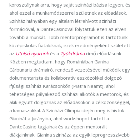
korosztálynak arra, hogy saját színházi bázisa legyen, és
ahol ezzel a munkamódszerrel születnek az előadások.
Színház hiányában egy általam létrehívott színházi
formációval, a DanteCasinoval folytattuk ezen az elven
tovább a munkát. Több mentorprogramot is tartottunk
középiskolás fiataloknak, ezek eredményeként született
az
Utolsó nyarunk
és a
Tyúkdráma
című előadásunk.
Közben megtudtam, hogy Romániában Ganina
Cărbunariu drámaíró, rendező vezetésével működik egy
dokumentarista és kollaboratív eszközökkel dolgozó
ifjúsági színház Karácsonkőn (Piatra Neamt), ahol
tehetséges pályakezdő színházi alkotók a mentorok, és
akik együtt dolgoznak az előadásokon a célközönséggel,
a kamaszokkal. A Színházi Olimpia idején meg is hívtuk
Gianinát a Jurányiba, ahol workshopot tartott a
DanteCasino tagjainak és az éppen mentorált
diákjainknak. Gianina színháza az egyik leprogresszívebb