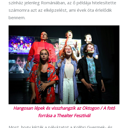
színház jelenleg Romániában, az ő példája hitelesítette
számomra azt az elképzelést, ami évek óta érlelődik
bennem.
Hangosan lépek és visszhangzik az Oktogon / A fotó
forrása a Thealter Fesztivál
Most, hogy kiírták a pályázatot a Kolibri Gyermek- és