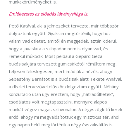
munkakörülményeket is.
Emlékezetes az előadás látványvilága is.
Pető Katával, aki a jelmezeket tervezte, már többször
dolgoztunk együtt. Gyakran megtörténik, hogy hoz
valami vad ötletet, amitől én megijedek, aztán kiderül,
hogy a javaslata a színpadon nem is olyan vad, és
remekül működik. Most például a Gepárd Géza
bukósisakjára tervezett gumicsirkétől rémültem meg,
teljesen feleslegesen, mert imádják a nézők, ahogy
Sebestény Bernátot is a bukósisak alatt. Fekete Annával,
a díszlettervezővel először dolgoztam együtt. Néhány
konzultáció után úgy éreztem, hogy „hátradőlhetek”,
csodálatos volt megtapasztalni, mennyire alapos
munkát végez magas színvonalon. A négyszögletű kerek
erdő, ahogy mi megvalósítottuk egy misztikus tér, ahol
egy napon belül megtörténik a négy évszakváltás is.