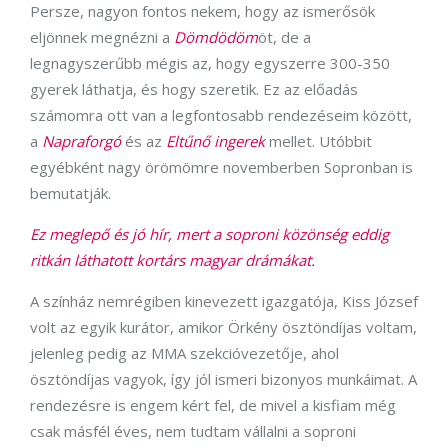
Persze, nagyon fontos nekem, hogy az ismerősök
eljönnek megnézni a
Dömdödöm
öt, de a
legnagyszerűbb mégis az, hogy egyszerre 300-350
gyerek láthatja, és hogy szeretik. Ez az előadás
számomra ott van a legfontosabb rendezéseim között,
a
Napraforgó
és az
Eltűnő ingerek
mellet. Utóbbit
egyébként nagy örömömre novemberben Sopronban is
bemutatják.
Ez meglepő és jó hír, mert a soproni közönség eddig
ritkán láthatott kortárs magyar drámákat.
A színház nemrégiben kinevezett igazgatója, Kiss József
volt az egyik kurátor, amikor Örkény ösztöndíjas voltam,
jelenleg pedig az MMA szekcióvezetője, ahol
ösztöndíjas vagyok, így jól ismeri bizonyos munkáimat. A
rendezésre is engem kért fel, de mivel a kisfiam még
csak másfél éves, nem tudtam vállalni a soproni