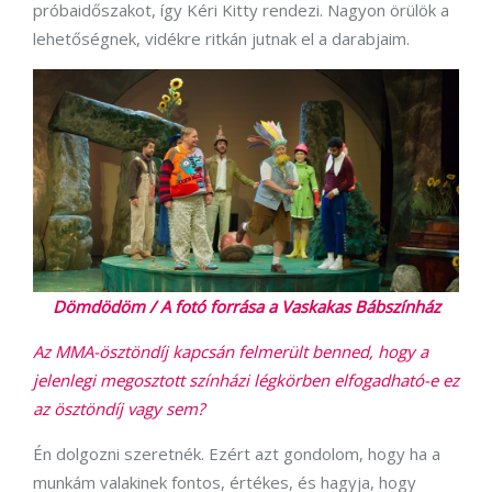
próbaidőszakot, így Kéri Kitty rendezi. Nagyon örülök a
lehetőségnek, vidékre ritkán jutnak el a darabjaim.
Dömdödöm / A fotó forrása a Vaskakas Bábszínház
Az MMA-ösztöndíj kapcsán felmerült benned, hogy a
jelenlegi megosztott színházi légkörben elfogadható-e ez
az ösztöndíj vagy sem?
Én dolgozni szeretnék. Ezért azt gondolom, hogy ha a
munkám valakinek fontos, értékes, és hagyja, hogy