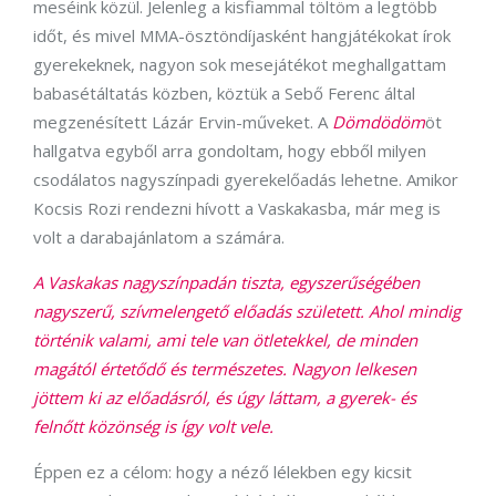
meséink közül. Jelenleg a kisfiammal töltöm a legtöbb
időt, és mivel MMA-ösztöndíjasként hangjátékokat írok
gyerekeknek, nagyon sok mesejátékot meghallgattam
babasétáltatás közben, köztük a Sebő Ferenc által
megzenésített Lázár Ervin-műveket. A
Dömdödöm
öt
hallgatva egyből arra gondoltam, hogy ebből milyen
csodálatos nagyszínpadi gyerekelőadás lehetne. Amikor
Kocsis Rozi rendezni hívott a Vaskakasba, már meg is
volt a darabajánlatom a számára.
A Vaskakas nagyszínpadán tiszta, egyszerűségében
nagyszerű, szívmelengető előadás született. Ahol mindig
történik valami, ami tele van ötletekkel, de minden
magától értetődő és természetes. Nagyon lelkesen
jöttem ki az előadásról, és úgy láttam, a gyerek- és
felnőtt közönség is így volt vele.
Éppen ez a célom: hogy a néző lélekben egy kicsit