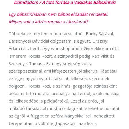
Dömdödöm / A fotó forrása a Vaskakas Bábszínház
Egy bábszínházban nem bábos előadást rendeztél.
Milyen volt a közös munka a társulattal?
Többeket ismertem már a társulatból, Bánky Sárával,
Bársonyosi Dáviddal dolgoztam is együtt, Urszinyi
Ádám részt vett egy workshopomon. Gyerekkorom óta
ismerem Kocsis Rozit, a színpadról pedig Rab Vikit és
Szukenyik Tamást. Ez nagy segítség volt a
szereposztásnál, ami kifejezetten jól sikerült. Ráadásul
ez egy nagyon nyitott társulat, lelkesek, szeretnek
dolgozni. Kocsis Rozi, a színház igazgatója színészként
példamutató morállal próbált, a háttérdolgozók munkája
és lelkesedése is példaértékű. Ezzel az erős, jól
működő társulattal most a csillagokat le lehetne hozatni
az égről. A független szféra hiányokkal teli, nehezített
terepe után jó volt megtapasztalni az ideális