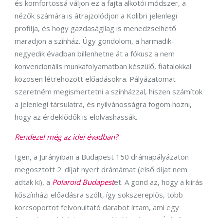
és komfortossá váljon ez a fajta alkotói módszer, a
nézők számára is átrajzolódjon a Kolibri jelenlegi
profilja, és hogy gazdaságilag is menedzselhető
maradjon a színház. Úgy gondolom, a harmadik-
negyedik évadban billenhetne át a fókusz a nem
konvencionális munkafolyamatban készülő, fiatalokkal
közösen létrehozott előadásokra. Pályázatomat
szeretném megismertetni a színházzal, hiszen számítok
a jelenlegi társulatra, és nyilvánosságra fogom hozni,
hogy az érdeklődők is elolvashassák.
Rendezel még az idei évadban?
Igen, a Jurányiban a Budapest 150 drámapályázaton
megosztott 2. díjat nyert drámámat (első díjat nem
adtak ki), a
Polaroid Budapest
et. A gond az, hogy a kiírás
kőszínházi előadásra szólt, így sokszereplős, több
korcsoportot felvonultató darabot írtam, ami egy