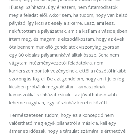
Ifjúsági Színházra, úgy éreztem, nem futamodhatok
meg a feladat elől. Akkor sem, ha tudom, hogy van belső
pályázó, így kicsi az esély a sikerre. Lesz, ami lesz,
nekifutottam a pályázatnak, amit a kisfiam alvásidejében
írtam meg, és magam is elcsodálkoztam, hogy az évek
óta bennem munkáló gondolatok viszonylag gyorsan
egy 80 oldalas pályamunkává álltak össze. Soha nem
vágytam intézményvezetői feladatokra, nem
karrierszempontok vezényelnek, ettől a részétől inkább
szorongás fog el. De azt gondolom, hogy amit jelenleg
kicsiben próbálok megvalósítani: kamaszoknak
kamaszokkal színházat csinálni, az jóval hatásosabb
lehetne nagyban, egy kőszínház keretei között.
Természetesen tudom, hogy ez a koncepció nem
valósítható meg egyik pillanatról a másikra, kell egy
átmeneti időszak, hogy a társulat számára is érthetővé