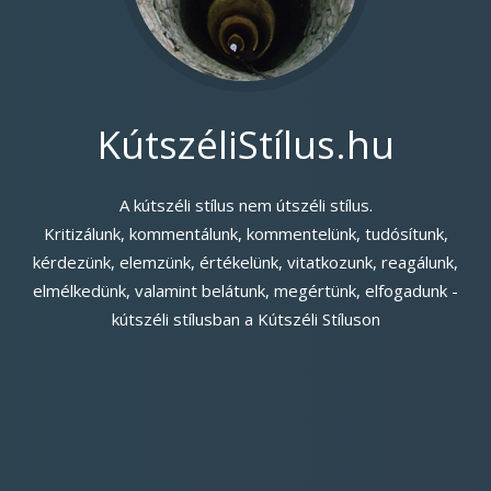
KútszéliStílus.hu
A kútszéli stílus nem útszéli stílus.
Kritizálunk, kommentálunk, kommentelünk, tudósítunk,
kérdezünk, elemzünk, értékelünk, vitatkozunk, reagálunk,
elmélkedünk, valamint belátunk, megértünk, elfogadunk -
kútszéli stílusban a Kútszéli Stíluson