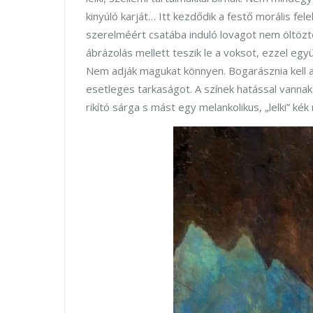
kinyúló karját… Itt kezdődik a festő morális f
szerelméért csatába induló lovagot nem öltözt
ábrázolás mellett teszik le a voksot, ezzel együt
Nem adják magukat könnyen. Bogarásznia kell a
esetleges tarkaságot. A színek hatással vanna
rikító sárga s mást egy melankolikus, „lelki” kék 