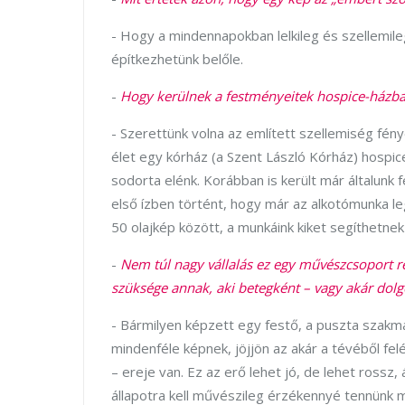
- Hogy a mindennapokban lelkileg és szellemile
építkezhetünk belőle.
-
Hogy kerülnek a festményeitek hospice-házba
- Szerettünk volna az említett szellemiség fény
élet egy kórház (a Szent László Kórház) hospic
sodorta elénk. Korábban is került már általunk f
első ízben történt, hogy már az alkotómunka le
50 olajkép között, a munkáink kiket segíthetne
-
Nem túl nagy vállalás ez egy művészcsoport r
szüksége annak, aki betegként – vagy akár dolg
- Bármilyen képzett egy festő, a puszta szakma
mindenféle képnek, jöjjön az akár a tévéből felé
– ereje van. Ez az erő lehet jó, de lehet rossz,
állapotra kell művészileg érzékennyé tennünk ma