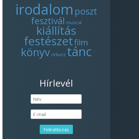
irodalom
poszt
fesztivál
musical
kiállítás
festészet
film
tánc
könyv
cirkusz
Hírlevél