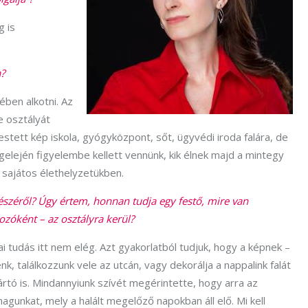
g is
?
ében alkotni. Az
e osztályát
estett kép iskola, gyógyközpont, sőt, ügyvédi iroda falára, de
gelején figyelembe kellett vennünk, kik élnek majd a mintegy
k sajátos élethelyzetükben.
észéről? Úgy értem, honnan tudja egy festő, mire van
ozóként – az osztályra kerül?
i tudás itt nem elég. Azt gyakorlatból tudjuk, hogy a képnek –
nk, találkozzunk vele az utcán, vagy dekorálja a nappalink falát
 ártó is. Mindannyiunk szívét megérintette, hogy arra az
gunkat, mely a halált megelőző napokban áll elő. Mi kell