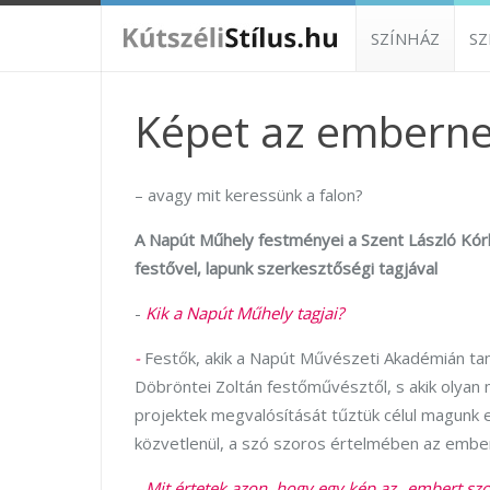
SZÍNHÁZ
S
Képet az emberne
– avagy mit keressünk a falon?
A Napút Műhely festményei a Szent László Kór
festővel, lapunk szerkesztőségi tagjával
-
Kik a Napút Műhely tagjai?
-
Festők, akik a Napút Művészeti Akadémián tan
Döbröntei Zoltán festőművésztől, s akik olyan
projektek megvalósítását tűztük célul magunk 
közvetlenül, a szó szoros értelmében az ember
-
Mit értetek azon, hogy egy kép az „embert szo