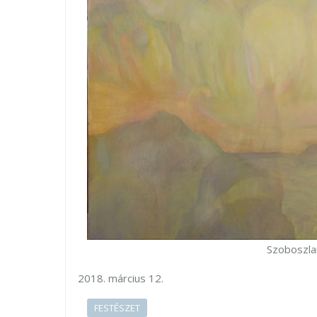
Szoboszla
március 12.
FESTÉSZET