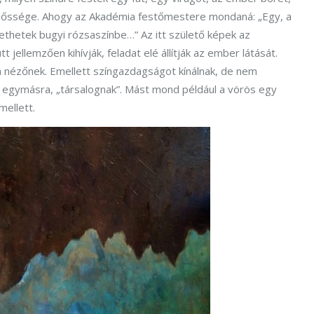
elelőssége. Ahogy az Akadémia festőmestere mondaná: „Egy, a
ethetek bugyi rózsaszínbe…” Az itt születő képek az
t jellemzően kihívják, feladat elé állítják az ember látását.
 nézőnek. Emellett színgazdagságot kínálnak, de nem
k egymásra, „társalognak”. Mást mond például a vörös egy
mellett.