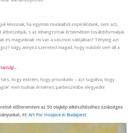
juk kínosnak, ha egymás munkáiból inspirálódunk, sem azt,
t átbeszéljük, s az elhangzottak értelmében továbbformáljuk.
k és magunknak: mi van a vásznon valójában? Tényleg azt
egsz? Vagy annyira szereted magad, hogy másból sem áll a
manapság…
társ, hogy extrém, hogy provokatív – azt sugallva, hogy
ilágok” nem tudnak értelmes párbeszédbe elegyedni
eretné előteremteni az 50 olajkép elkészítéséhez szükséges
ányunkat, itt:
Art For Hospice in Budapest