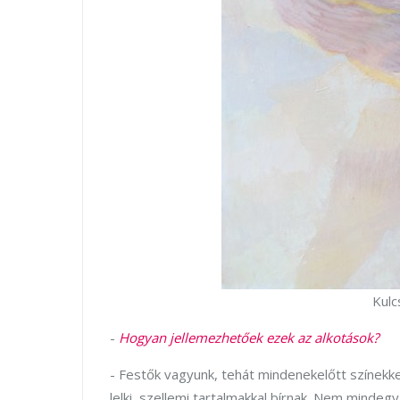
Kulc
-
Hogyan jellemezhetőek ezek az alkotások?
- Festők vagyunk, tehát mindenekelőtt színekke
lelki, szellemi tartalmakkal bírnak. Nem mindeg