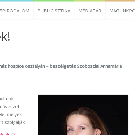
ZÉPIRODALOM
PUBLICISZTIKA
MÉDIATÁR
MAGUNKRÓ
k!
ház hospice osztályán – beszélgetés Szoboszlai Annamária
ultunk
 művészeti
elé, melyek
t szolgálják.
lgálja”?