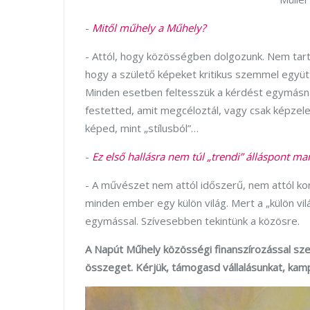
-
Mitől műhely a Műhely?
- Attól, hogy közösségben dolgozunk. Nem tart
hogy a születő képeket kritikus szemmel együt
Minden esetben feltesszük a kérdést egymásna
festetted, amit megcéloztál, vagy csak képzel
képed, mint „stílusból”…
-
Ez első hallásra nem túl „trendi” álláspont 
- A művészet nem attól időszerű, nem attól kor
minden ember egy külön világ. Mert a „külön v
egymással. Szívesebben tekintünk a közösre.
A Napút Műhely közösségi finanszírozással sz
összeget. Kérjük, támogasd vállalásunkat, kamp