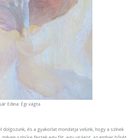
sár Edina: Égi vágta
l dolgozunk, és a gyakorlat mondatja velünk, hogy a színek
y, milyen színűre festek egy fát, egy virágot, az ember bőrét,