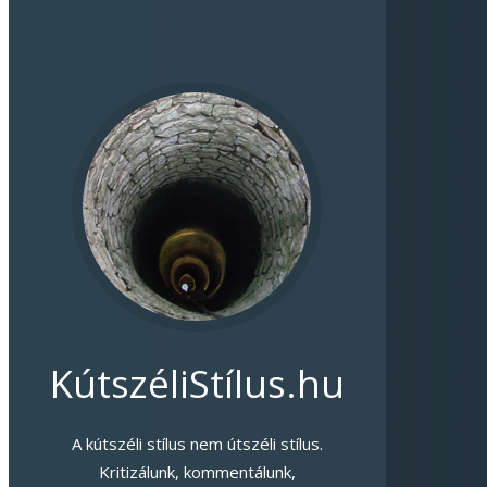
KútszéliStílus.hu
A kútszéli stílus nem útszéli stílus.
Kritizálunk, kommentálunk,