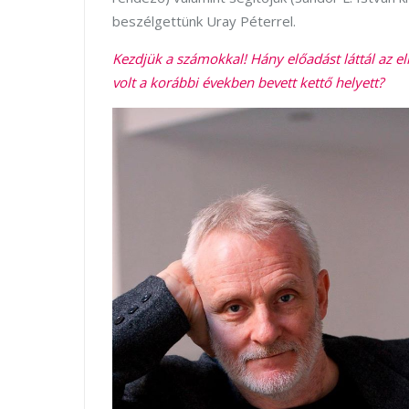
beszélgettünk Uray Péterrel.
Kezdjük a számokkal! Hány előadást láttál az el
volt a korábbi években bevett kettő helyett?