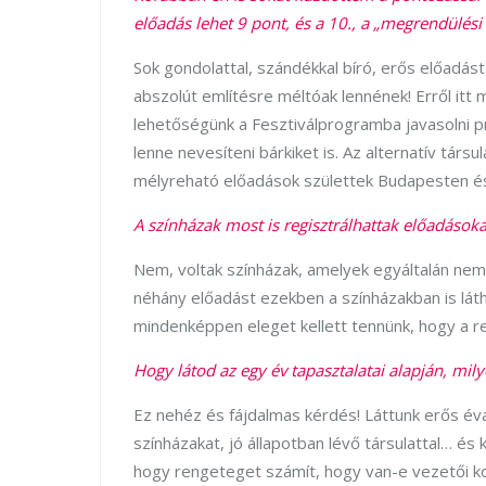
előadás lehet 9 pont, és a 10., a „megrendülési 
Sok gondolattal, szándékkal bíró, erős előadá
abszolút említésre méltóak lennének! Erről it
lehetőségünk a Fesztiválprogramba javasolni pr
lenne nevesíteni bárkiket is. Az alternatív társ
mélyreható előadások születtek Budapesten és
A színházak most is regisztrálhattak előadásoka
Nem, voltak színházak, amelyek egyáltalán nem 
néhány előadást ezekben a színházakban is lát
mindenképpen eleget kellett tennünk, hogy a r
Hogy látod az egy év tapasztalatai alapján, mi
Ez nehéz és fájdalmas kérdés! Láttunk erős év
színházakat, jó állapotban lévő társulattal… és
hogy rengeteget számít, hogy van-e vezetői k