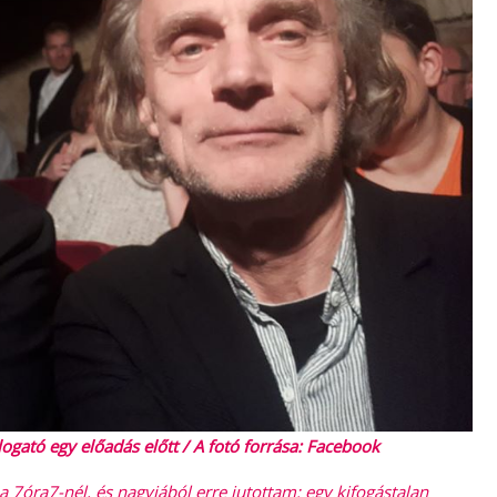
logató egy előadás előtt / A fotó forrása: Facebook
 7óra7-nél, és nagyjából erre jutottam: egy kifogástalan