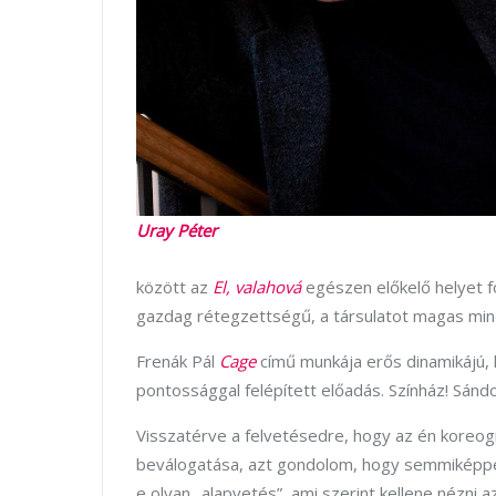
Uray Péter
között az
El, valahová
egészen előkelő helyet fogl
gazdag rétegzettségű, a társulatot magas mi
Frenák Pál
Cage
című munkája erős dinamikájú, 
pontossággal felépített előadás. Színház! Sándor 
Visszatérve a felvetésedre, hogy az én koreogr
beválogatása, azt gondolom, hogy semmiképpen
e olyan „alapvetés”, ami szerint kellene nézni 