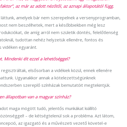
faktor”, az már az adott nézőtől, az aznapi állapotától függ.
st láttunk, amelyek bár nem szerepelnek a versenyprogramban,
t most nem beszélhetek, mert a későbbiekben még lesz
odukciókat, de amíg arról nem születik döntés, felelőtlenség
ulatoknál, tudottan nehéz helyzetük ellenére, fontos és
 vidéken egyaránt.
t. Mindenki élt ezzel a lehetőséggel?
regisztráltak, elsősorban a vidékiek közül, ennek ellenére
hattunk. Ugyanakkor annak a kötelezettségünknek
endszerben szereplő színházak bemutatóit megtekintjük.
lyen állapotban van a magyar színház?
adot maga mögött tudó, jelentős munkákat kiállító
 közönséggel! – de kétségtelenül sok a probléma. Azt látom,
oncepció, az igazgató és a művészeti vezető követel-e