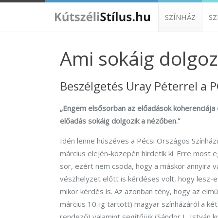
SZÍNHÁZ
S
Ami sokáig dolgoz
Beszélgetés Uray Péterrel a P
„Engem elsősorban az előadások koherenciája é
előadás sokáig dolgozik a nézőben.”
Idén lenne húszéves a Pécsi Országos Színház
március elején-közepén hirdetik ki. Erre most e
sor, ezért nem csoda, hogy a máskor annyira v
vészhelyzet előtt is kérdéses volt, hogy lesz-
mikor kérdés is. Az azonban tény, hogy az elmúl
március 10-ig tartott) magyar színházáról a k
rendező) valamint segítőjük (Sándor L. István k