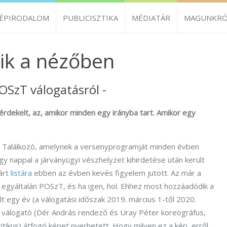
ZÉPIRODALOM
PUBLICISZTIKA
MÉDIATÁR
MAGUNKRÓ
ik a nézőben
OSzT válogatásról -
rdekelt, az, amikor minden egy irányba tart. Amikor egy
i Találkozó, amelynek a versenyprogramját minden évben
gy nappal a járványügyi vészhelyzet kihirdetése után került
árt
listára
ebben az évben kevés figyelem jutott. Az már a
e egyáltalán POSzT, és ha igen, hol. Ehhez most hozzáadódik a
t egy év (a válogatási időszak 2019. március 1-től 2020.
ét válogató (Dér András rendező és Uray Péter koreográfus,
ritikus) átfogó képet nyerhetett. Hogy milyen ez a kép, erről