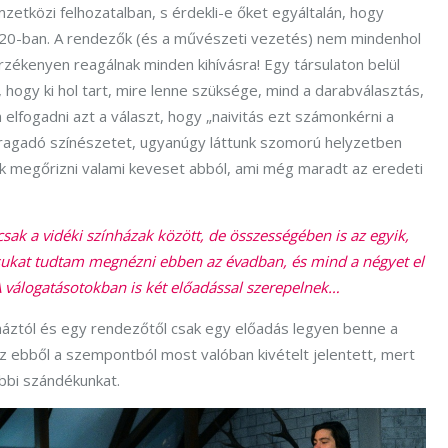
etközi felhozatalban, s érdekli-e őket egyáltalán, hogy
020-ban. A rendezők (és a művészeti vezetés) nem mindenhol
rzékenyen reagálnak minden kihívásra! Egy társulaton belül
 hogy ki hol tart, mire lenne szüksége, mind a darabválasztás,
lfogadni azt a választ, hogy „naivitás ezt számonkérni a
 ragadó színészetet, ugyanúgy láttunk szomorú helyzetben
ak megőrizni valami keveset abból, ami még maradt az eredeti
ak a vidéki színházak között, de összességében is az egyik,
ukat tudtam megnézni ebben az évadban, és mind a négyet el
 válogatásotokban is két előadással szerepelnek…
háztól és egy rendezőtől csak egy előadás legyen benne a
 ebből a szempontból most valóban kivételt jelentett, mert
rábbi szándékunkat.