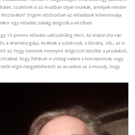
általán, születtek-e az évadban olyan munkák, amelyek minden
 a fesztiválon? Engem elsősorban az előadások koherenciája
Amikor egy előadás sokáig dolgozik a nézőben.
ogy 10 pontos előadás valószínűleg nincs. Az etalon (ha van
 a dramaturgiája, kiválóak a színészek, a látvány, stb., az is
 jött az, hogy bennünk mennyire dolgozott később a produkció,
ottakkal, hogy feltárult-e utólag valami a koncepcióval, vagy
amitől végül megjelenhetett az arcunkon az a mosoly, hogy