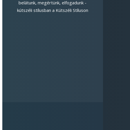
belátunk, megértünk, elfogadunk -
kútszéli stílusban a Kútszéli Stíluson