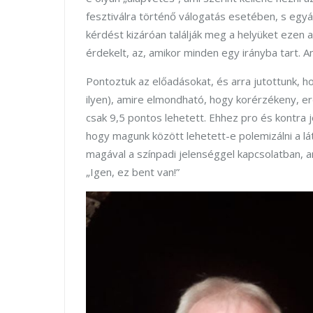
fesztiválra történő válogatás esetében, s egy
kérdést kizáróan találják meg a helyüket ezen
érdekelt, az, amikor minden egy irányba tart. 
Pontoztuk az előadásokat, és arra jutottunk, h
ilyen), amire elmondható, hogy korérzékeny, erős
csak 9,5 pontos lehetett. Ehhez pro és kontra
hogy magunk között lehetett-e polemizálni a lát
magával a színpadi jelenséggel kapcsolatban, 
„Igen, ez bent van!”