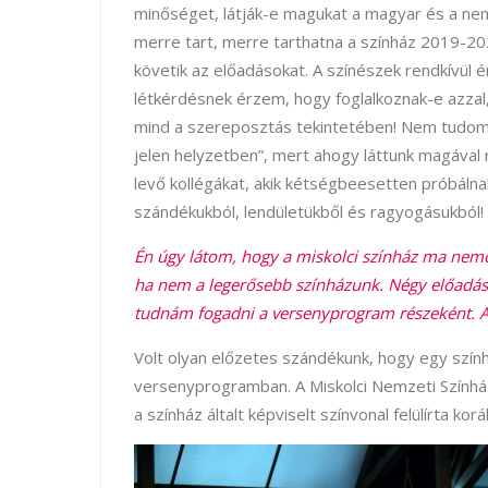
minőséget, látják-e magukat a magyar és a nemz
merre tart, merre tarthatna a színház 2019-2
követik az előadásokat. A színészek rendkívül é
létkérdésnek érzem, hogy foglalkoznak-e azzal,
mind a szereposztás tekintetében! Nem tudom e
jelen helyzetben”, mert ahogy láttunk magával
levő kollégákat, akik kétségbeesetten próbáln
szándékukból, lendületükből és ragyogásukból!
Én úgy látom, hogy a miskolci színház ma nemcs
ha nem a legerősebb színházunk. Négy előadás
tudnám fogadni a versenyprogram részeként. A
Volt olyan előzetes szándékunk, hogy egy szín
versenyprogramban. A Miskolci Nemzeti Színház
a színház általt képviselt színvonal felülírta ko