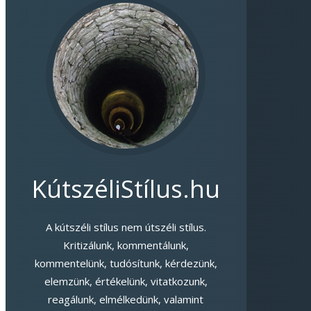
KútszéliStílus.hu
A kútszéli stílus nem útszéli stílus.
Kritizálunk, kommentálunk,
kommentelünk, tudósítunk, kérdezünk,
elemzünk, értékelünk, vitatkozunk,
reagálunk, elmélkedünk, valamint