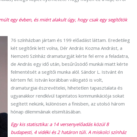
múlt egy évben, és miért alakult úgy, hogy csak egy segítőtök
76 színházban jártam és 199 előadást láttam. Eredetileg
két segítőnk lett volna, Dér András Kozma Andrást, a
Nemzeti Színház dramaturgját kérte fel erre a feladatra,
de András egy idő után, besűrűsödő munkái miatt kérte
felmentését a segítői munka alól. Sándor L. Istvánt én
kértem fel. István korábban válogató is volt,
dramaturgiai észrevételei, hihetetlen tapasztalata és
ugyanakkor rendkívül tapintatos kommunikációja sokat
segített nekünk, különösen a finisben, az utolsó három
hónap dilemmáinak elsimításában.
Egy kis statisztika: a 14 versenyelőadás közül 8
budapesti, 4 vidéki és 2 határon túli. A miskolci színház