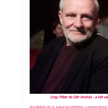
Uray Péter és Dér András - a két vá
Korábban én is sokat küzdöttem a pontozással a