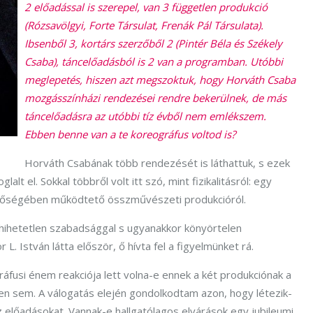
2 előadással is szerepel, van 3 független produkció
(Rózsavölgyi, Forte Társulat, Frenák Pál Társulata).
Ibsenből 3, kortárs szerzőből 2 (Pintér Béla és Székely
Csaba), táncelőadásból is 2 van a programban. Utóbbi
meglepetés, hiszen azt megszoktuk, hogy Horváth Csaba
mozgásszínházi rendezései rendre bekerülnek, de más
táncelőadásra az utóbbi tíz évből nem emlékszem.
Ebben benne van a te koreográfus voltod is?
Horváth Csabának több rendezését is láthattuk, s ezek
alt el. Sokkal többről volt itt szó, mint fizikalitásról: egy
nőségében működtető összművészeti produkcióról.
hihetetlen szabadsággal s ugyanakkor könyörtelen
L. István látta először, ő hívta fel a figyelmünket rá.
áfusi énem reakciója lett volna-e ennek a két produkciónak a
 sem. A válogatás elején gondolkodtam azon, hogy létezik-
az előadásokat. Vannak-e hallgatólagos elvárások egy jubileumi