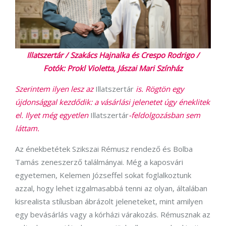
Illatszertár / Szakács Hajnalka és Crespo Rodrigo /
Fotók: Prokl Violetta, Jászai Mari Színház
Szerintem ilyen lesz az
Illatszertár
is. Rögtön egy
újdonsággal kezdődik: a vásárlási jelenetet úgy éneklitek
el. Ilyet még egyetlen
Illatszertár
-feldolgozásban sem
láttam.
Az énekbetétek Szikszai Rémusz rendező és Bolba
Tamás zeneszerző találmányai. Még a kaposvári
egyetemen, Kelemen Józseffel sokat foglalkoztunk
azzal, hogy lehet izgalmasabbá tenni az olyan, általában
kisrealista stílusban ábrázolt jeleneteket, mint amilyen
egy bevásárlás vagy a kórházi várakozás. Rémusznak az