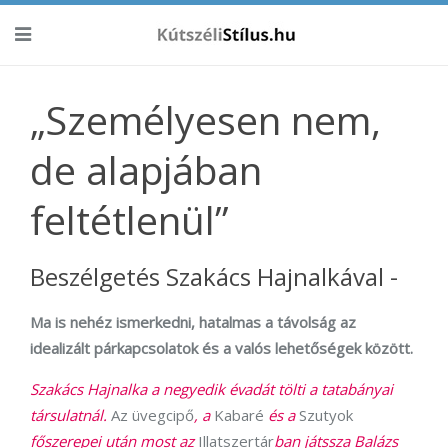
„Személyesen nem,
de alapjában
feltétlenül”
Beszélgetés Szakács Hajnalkával -
Ma is nehéz ismerkedni, hatalmas a távolság az
idealizált párkapcsolatok és a valós lehetőségek között.
Szakács Hajnalka a negyedik évadát tölti a tatabányai
társulatnál.
Az üvegcipő
, a
Kabaré
és a
Szutyok
főszerepei után most az
Illatszertár
ban játssza Balázs