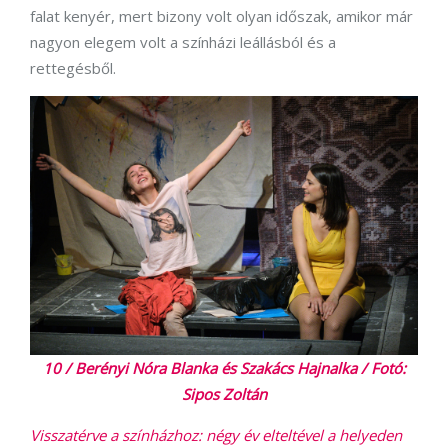
falat kenyér, mert bizony volt olyan időszak, amikor már
nagyon elegem volt a színházi leállásból és a
rettegésből.
10 / Berényi Nóra Blanka és Szakács Hajnalka / Fotó:
Sipos Zoltán
Visszatérve a színházhoz: négy év elteltével a helyeden