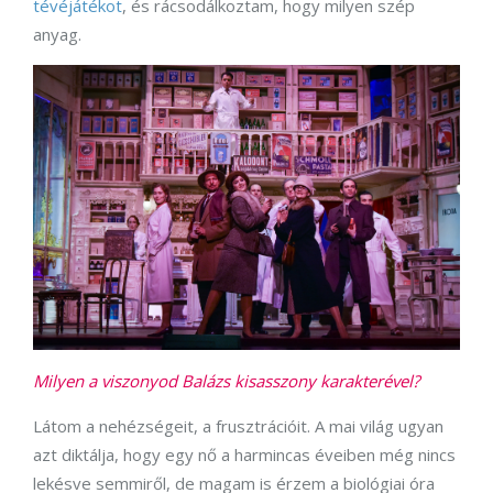
tévéjátékot
, és rácsodálkoztam, hogy milyen szép
anyag.
Milyen a viszonyod Balázs kisasszony karakterével?
Látom a nehézségeit, a frusztrációit. A mai világ ugyan
azt diktálja, hogy egy nő a harmincas éveiben még nincs
lekésve semmiről, de magam is érzem a biológiai óra