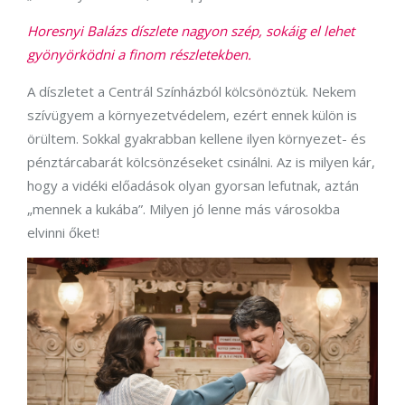
Horesnyi Balázs díszlete nagyon szép, sokáig el lehet
gyönyörködni a finom részletekben.
A díszletet a Centrál Színházból kölcsönöztük. Nekem
szívügyem a környezetvédelem, ezért ennek külön is
örültem. Sokkal gyakrabban kellene ilyen környezet- és
pénztárcabarát kölcsönzéseket csinálni. Az is milyen kár,
hogy a vidéki előadások olyan gyorsan lefutnak, aztán
„mennek a kukába”. Milyen jó lenne más városokba
elvinni őket!