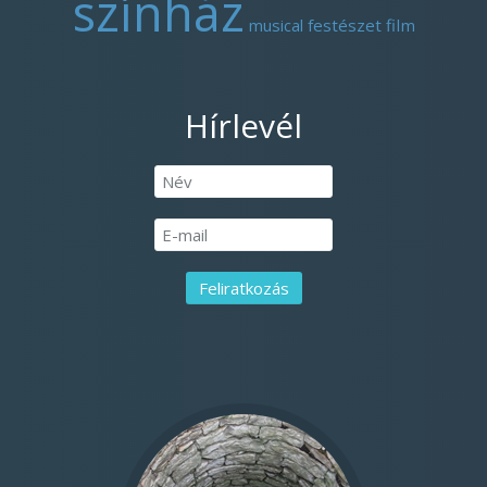
színház
musical
festészet
film
Hírlevél