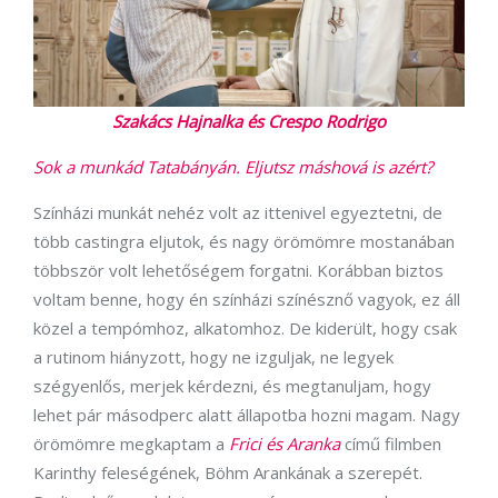
Szakács Hajnalka és Crespo Rodrigo
Sok a munkád Tatabányán. Eljutsz máshová is azért?
Színházi munkát nehéz volt az ittenivel egyeztetni, de
több castingra eljutok, és nagy örömömre mostanában
többször volt lehetőségem forgatni. Korábban biztos
voltam benne, hogy én színházi színésznő vagyok, ez áll
közel a tempómhoz, alkatomhoz. De kiderült, hogy csak
a rutinom hiányzott, hogy ne izguljak, ne legyek
szégyenlős, merjek kérdezni, és megtanuljam, hogy
lehet pár másodperc alatt állapotba hozni magam. Nagy
örömömre megkaptam a
Frici és Aranka
című filmben
Karinthy feleségének, Böhm Arankának a szerepét.