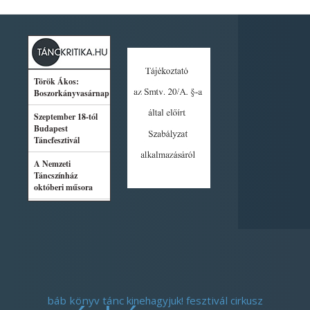
báb
könyv
tánc
kinehagyjuk!
fesztivál
cirkusz