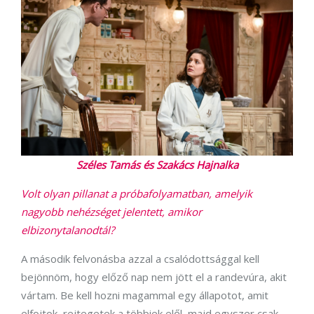
Széles Tamás és Szakács Hajnalka
Volt olyan pillanat a próbafolyamatban, amelyik
nagyobb nehézséget jelentett, amikor
elbizonytalanodtál?
A második felvonásba azzal a csalódottsággal kell
bejönnöm, hogy előző nap nem jött el a randevúra, akit
vártam. Be kell hozni magammal egy állapotot, amit
elfojtok, rejtegetek a többiek elől, majd egyszer csak