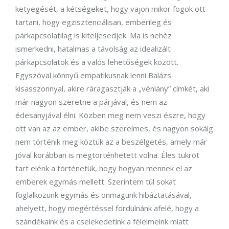
ketyegését, a kétségeket, hogy vajon mikor fogok ott
tartani, hogy egzisztenciálisan, emberileg és
párkapcsolatilag is kiteljesedjek. Ma is nehéz
ismerkedni, hatalmas a távolság az idealizált
párkapcsolatok és a valós lehetőségek között.
Egyszóval könnyű empatikusnak lenni Balázs
kisasszonnyal, akire ráragasztják a „vénlány” címkét, aki
már nagyon szeretne a párjával, és nem az
édesanyjával élni. Közben meg nem veszi észre, hogy
ott van az az ember, akibe szerelmes, és nagyon sokáig
nem történik meg köztük az a beszélgetés, amely már
jóval korábban is megtörténhetett volna. Éles tükröt
tart elénk a történetük, hogy hogyan mennek el az
emberek egymás mellett. Szerintem túl sokat
foglalkozunk egymás és önmagunk hibáztatásával,
ahelyett, hogy megértéssel fordulnánk afelé, hogy a
szándékaink és a cselekedetink a félelmeink miatt