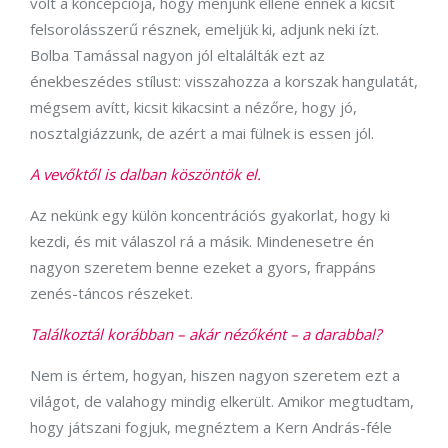
volt a koncepciója, hogy menjünk ellene ennek a kicsit
felsorolásszerű résznek, emeljük ki, adjunk neki ízt.
Bolba Tamással nagyon jól eltalálták ezt az
énekbeszédes stílust: visszahozza a korszak hangulatát,
mégsem avítt, kicsit kikacsint a nézőre, hogy jó,
nosztalgiázzunk, de azért a mai fülnek is essen jól.
A vevőktől is dalban köszöntök el.
Az nekünk egy külön koncentrációs gyakorlat, hogy ki
kezdi, és mit válaszol rá a másik. Mindenesetre én
nagyon szeretem benne ezeket a gyors, frappáns
zenés-táncos részeket.
Találkoztál korábban – akár nézőként – a darabbal?
Nem is értem, hogyan, hiszen nagyon szeretem ezt a
világot, de valahogy mindig elkerült. Amikor megtudtam,
hogy játszani fogjuk, megnéztem a Kern András-féle