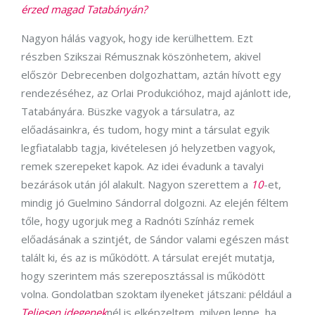
érzed magad Tatabányán?
Nagyon hálás vagyok, hogy ide kerülhettem. Ezt
részben Szikszai Rémusznak köszönhetem, akivel
először Debrecenben dolgozhattam, aztán hívott egy
rendezéséhez, az Orlai Produkcióhoz, majd ajánlott ide,
Tatabányára. Büszke vagyok a társulatra, az
előadásainkra, és tudom, hogy mint a társulat egyik
legfiatalabb tagja, kivételesen jó helyzetben vagyok,
remek szerepeket kapok. Az idei évadunk a tavalyi
bezárások után jól alakult. Nagyon szerettem a
10
-et,
mindig jó Guelmino Sándorral dolgozni. Az elején féltem
tőle, hogy ugorjuk meg a Radnóti Színház remek
előadásának a szintjét, de Sándor valami egészen mást
talált ki, és az is működött. A társulat erejét mutatja,
hogy szerintem más szereposztással is működött
volna. Gondolatban szoktam ilyeneket játszani: például a
Teljesen idegenek
nél is elképzeltem, milyen lenne, ha