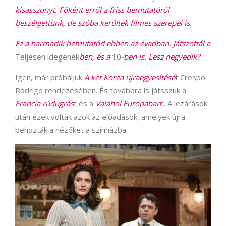
kisasszonyt. Főként erről a friss bemutatóról
beszélgettünk, de szóba kerültek filmes szerepei is.
Ez a harmadik bemutatód ebben az évadban. Játszottál a
Teljesen idegenek
ben, és a
10
-ben is. Lesz negyedik?
Igen, már próbáljuk
A két Korea újraegyesítésé
t Crespo
Rodrigo rendezésében. És továbbra is játsszuk a
Francia rúdugrás
t és a
Valahol Európában
t. A lezárások
után ezek voltak azok az előadások, amelyek újra
behozták a nézőket a színházba.