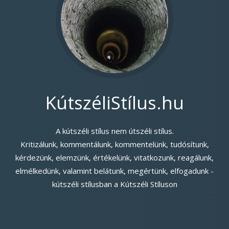
KútszéliStílus.hu
A kútszéli stílus nem útszéli stílus.
Kritizálunk, kommentálunk, kommentelünk, tudósítunk,
kérdezünk, elemzünk, értékelünk, vitatkozunk, reagálunk,
elmélkedünk, valamint belátunk, megértünk, elfogadunk -
kútszéli stílusban a Kútszéli Stíluson