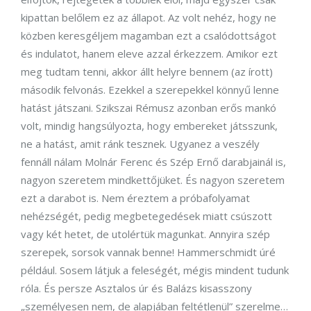
kipattan belőlem ez az állapot. Az volt nehéz, hogy ne
közben keresgéljem magamban ezt a csalódottságot
és indulatot, hanem eleve azzal érkezzem. Amikor ezt
meg tudtam tenni, akkor állt helyre bennem (az írott)
második felvonás. Ezekkel a szerepekkel könnyű lenne
hatást játszani. Szikszai Rémusz azonban erős mankó
volt, mindig hangsúlyozta, hogy embereket játsszunk,
ne a hatást, amit ránk tesznek. Ugyanez a veszély
fennáll nálam Molnár Ferenc és Szép Ernő darabjainál is,
nagyon szeretem mindkettőjüket. És nagyon szeretem
ezt a darabot is. Nem éreztem a próbafolyamat
nehézségét, pedig megbetegedések miatt csúszott
vagy két hetet, de utolértük magunkat. Annyira szép
szerepek, sorsok vannak benne! Hammerschmidt úré
például. Sosem látjuk a feleségét, mégis mindent tudunk
róla. És persze Asztalos úr és Balázs kisasszony
„személyesen nem, de alapjában feltétlenül” szerelme…