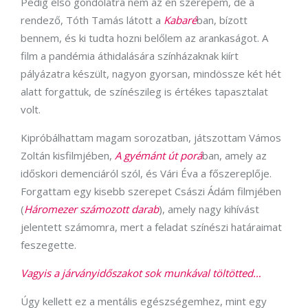
Pedig első gondolatra nem az én szerepem, de a
rendező, Tóth Tamás látott a
Kabaré
ban, bízott
bennem, és ki tudta hozni belőlem az arankaságot. A
film a pandémia áthidalására színházaknak kiírt
pályázatra készült, nagyon gyorsan, mindössze két hét
alatt forgattuk, de színészileg is értékes tapasztalat
volt.
Kipróbálhattam magam sorozatban, játszottam Vámos
Zoltán kisfilmjében,
A gyémánt út porá
ban, amely az
időskori demenciáról szól, és Vári Éva a főszereplője.
Forgattam egy kisebb szerepet Császi Ádám filmjében
(
Háromezer számozott darab
), amely nagy kihívást
jelentett számomra, mert a feladat színészi határaimat
feszegette.
Vagyis a járványidőszakot sok munkával töltötted…
Úgy kellett ez a mentális egészségemhez, mint egy