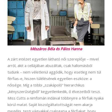
Mészáros Béla és Pálos Hanna
A zárt intézet egyetlen látható női szereplője – mivel
arról, akit a cellájában abuzáltak, csak hallomásból
tudunk – nem véletlenül aggódik, hogy esetleg nem túl
férfias-e, hiszen túlélésének egyetlen eszköze: a
nőisége. Míg a többi „szakápoló” hierarchikus
„kényszerűségből” kegyetlenkedik, ő élvezetből teszi.
Miss Cutts a nimfomán indáival többnyire a férfiak nyaka
körül matat. Saját kiszolgáltatottságát nem akarja
megélni, testi vágyakkal csalogatja a férfiakat, hogy