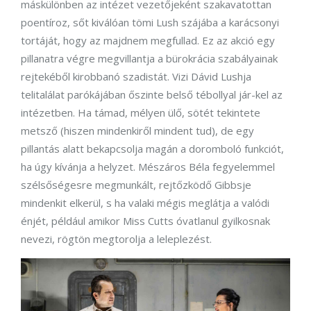
máskülönben az intézet vezetőjeként szakavatottan
poentíroz, sőt kiválóan tömi Lush szájába a karácsonyi
tortáját, hogy az majdnem megfullad. Ez az akció egy
pillanatra végre megvillantja a bürokrácia szabályainak
rejtekéből kirobbanó szadistát. Vizi Dávid Lushja
telitalálat parókájában őszinte belső tébollyal jár-kel az
intézetben. Ha támad, mélyen ülő, sötét tekintete
metsző (hiszen mindenkiről mindent tud), de egy
pillantás alatt bekapcsolja magán a doromboló funkciót,
ha úgy kívánja a helyzet. Mészáros Béla fegyelemmel
szélsőségesre megmunkált, rejtőzködő Gibbsje
mindenkit elkerül, s ha valaki mégis meglátja a valódi
énjét, például amikor Miss Cutts óvatlanul gyilkosnak
nevezi, rögtön megtorolja a leleplezést.