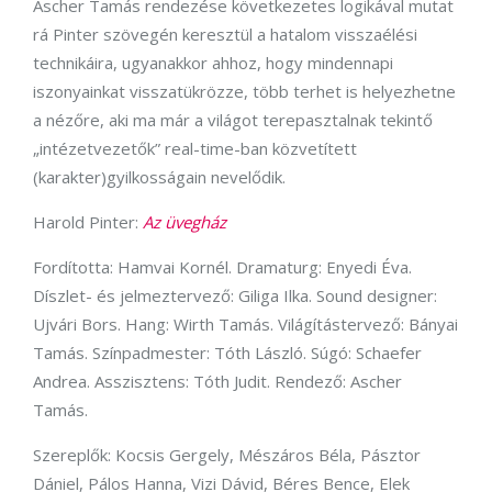
Ascher Tamás rendezése következetes logikával mutat
rá Pinter szövegén keresztül a hatalom visszaélési
technikáira, ugyanakkor ahhoz, hogy mindennapi
iszonyainkat visszatükrözze, több terhet is helyezhetne
a nézőre, aki ma már a világot terepasztalnak tekintő
„intézetvezetők” real-time-ban közvetített
(karakter)gyilkosságain nevelődik.
Harold Pinter:
Az üvegház
Fordította: Hamvai Kornél. Dramaturg: Enyedi Éva.
Díszlet- és jelmeztervező: Giliga Ilka. Sound designer:
Ujvári Bors. Hang: Wirth Tamás. Világítástervező: Bányai
Tamás. Színpadmester: Tóth László. Súgó: Schaefer
Andrea. Asszisztens: Tóth Judit. Rendező: Ascher
Tamás.
Szereplők: Kocsis Gergely, Mészáros Béla, Pásztor
Dániel, Pálos Hanna, Vizi Dávid, Béres Bence, Elek