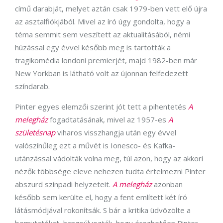
című darabját, melyet aztán csak 1979-ben vett elő újra
az asztalfiókjából. Mivel az író úgy gondolta, hogy a
téma semmit sem veszített az aktualitásából, némi
húzással egy évvel később meg is tartották a
tragikomédia londoni premierjét, majd 1982-ben már
New Yorkban is látható volt az újonnan felfedezett
színdarab.
Pinter egyes elemzői szerint jót tett a pihentetés
A
melegház
fogadtatásának, mivel az 1957-es
A
születésnap
viharos visszhangja után egy évvel
valószínűleg ezt a művét is Ionesco- és Kafka-
utánzással vádolták volna meg, túl azon, hogy az akkori
nézők többsége eleve nehezen tudta értelmezni Pinter
abszurd színpadi helyzeteit.
A melegház
azonban
később sem kerülte el, hogy a fent említett két író
látásmódjával rokonítsák. S bár a kritika üdvözölte a