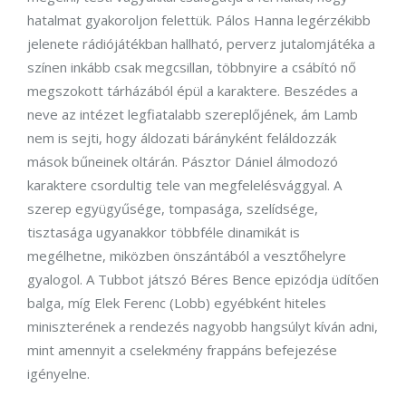
hatalmat gyakoroljon felettük. Pálos Hanna legérzékibb
jelenete rádiójátékban hallható, perverz jutalomjátéka a
színen inkább csak megcsillan, többnyire a csábító nő
megszokott tárházából épül a karaktere. Beszédes a
neve az intézet legfiatalabb szereplőjének, ám Lamb
nem is sejti, hogy áldozati bárányként feláldozzák
mások bűneinek oltárán. Pásztor Dániel álmodozó
karaktere csordultig tele van megfelelésvággyal. A
szerep együgyűsége, tompasága, szelídsége,
tisztasága ugyanakkor többféle dinamikát is
megélhetne, miközben önszántából a vesztőhelyre
gyalogol. A Tubbot játszó Béres Bence epizódja üdítően
balga, míg Elek Ferenc (Lobb) egyébként hiteles
miniszterének a rendezés nagyobb hangsúlyt kíván adni,
mint amennyit a cselekmény frappáns befejezése
igényelne.