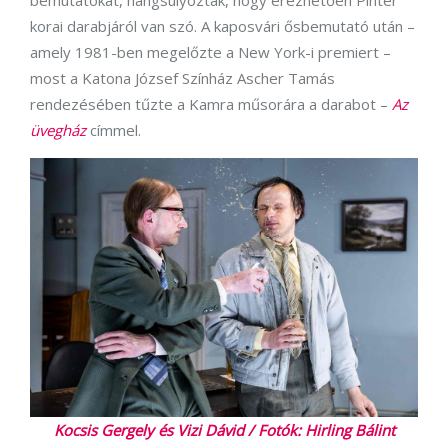
bemutatókat, hangsúlyozták, hogy érezhetően Pinter
korai darabjáról van szó. A kaposvári ősbemutató után –
amely 1981-ben megelőzte a New York-i premiert –
most a Katona József Színház Ascher Tamás
rendezésében tűzte a Kamra műsorára a darabot –
Az
üvegház
címmel.
Kocsis Gergely és Vizi Dávid / Fotók: Hirling Bálint