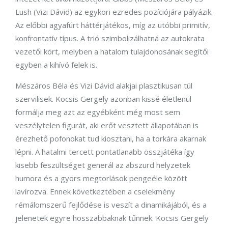
Lush (Vizi Dávid) az egykori ezredes pozíciójára pályázik.
Az előbbi agyafúrt háttérjátékos, míg az utóbbi primitív,
konfrontatív típus. A trió szimbolizálhatná az autokrata
vezetői kört, melyben a hatalom tulajdonosának segítői
egyben a kihívó felek is.
Mészáros Béla és Vizi Dávid alakjai plasztikusan túl
szervilisek. Kocsis Gergely azonban kissé életlenül
formálja meg azt az egyébként még most sem
veszélytelen figurát, aki erőt vesztett állapotában is
érezhető pofonokat tud kiosztani, ha a torkára akarnak
lépni. A hatalmi tercett pontatlanabb összjátéka így
kisebb feszültséget generál az abszurd helyzetek
humora és a gyors megtorlások pengeéle között
lavírozva. Ennek következtében a cselekmény
rémálomszerű fejlődése is veszít a dinamikájából, és a
jelenetek egyre hosszabbaknak tűnnek. Kocsis Gergely