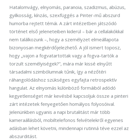
Hatalomvágy, elnyomás, paranoia, szadizmus, abúzus,
gyilkosság, kínzás, szexfüggés a Pinter-mű abszurd
humorba rejtett témái. A zárt intézetben játszódó
történet első jeleneteiben kiderül – bár a cellalakókkal
nem találkozunk –, hogy a személyzet elmeállapota
bizonyosan megkérdőjelezhető. A jól ismert toposz,
hogy „vajon a fogvatartottak vagy a fogva-tartók a
torzult személyiségek?”, mára már kissé elnyűtt
társadalmi szimbólumnak tűnik, így a nézőtéri
ráhangolódáshoz szükséges egyfajta retrospektív
hangulat. Az elnyomás különböző formáiból adódó
kegyetlenséget már kevésbé kapcsoljuk össze a pinteri
zárt intézetek fenyegetően homályos folyosóival.
Jelenünkben ugyanis a napi brutalitást már több
kameraállásból, mobiltelefonos felvételekről egyenes
adásban lehet követni, mindennapi rutinná téve ezzel az
abszurditást.