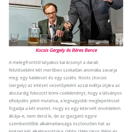
Kocsis Gergely és Béres Bence
A melegfronttól latyakos karácsonyt a darab
felütéseként két merőben szokatlan anomália zavarja
meg: egy haláleset és egy szülés. Roots (Kocsis
Gergely) az intézet vezetőjeként azzal indítja útjára az
abszurdig fokozott krimi-cselekményt, hogy a látványos
elhülyülés jeleit mutatva, a legnagyobb meglepetéssel
fogadja a két esetet. Hogy ez egy kitervelt önvédelem
álcája-e, nem derül ki, de az igazgató egyre
szembeötlőbb alkalmatlansága ösztönzően hat az
intézet két alkalmazottjára: Gibbs (Mészáros Béla) és