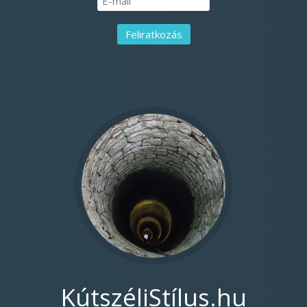
KútszéliStílus.hu