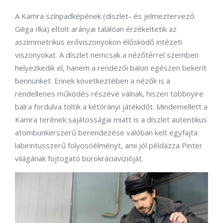
A Kamra színpadképének (díszlet- és jelmeztervező:
Giliga Ilka) eltolt arányai találóan érzékeltetik az
aszimmetrikus erőviszonyokon élősködő intézeti
viszonyokat. A díszlet nemcsak a nézőtérrel szemben
helyezkedik el, hanem a rendezői balon egészen bekerít
bennünket. Ennek következtében a nézők is a
rendellenes működés részévé válnak, hiszen többnyire
balra fordulva töltik a kétórányi játékidőt. Mindemellett a
Kamra terének sajátosságai miatt is a díszlet autentikus
atombunkerszerű berendezése valóban kelt egyfajta
labirintusszerű folyosóélményt, ami jól példázza Pinter
világának fojtogató bürokráciavízióját.