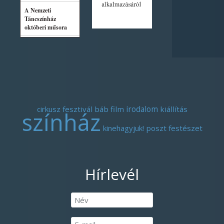
cirkusz
fesztivál
báb
film
irodalom
kiállítás
színház
kinehagyjuk!
poszt
festészet
Hírlevél