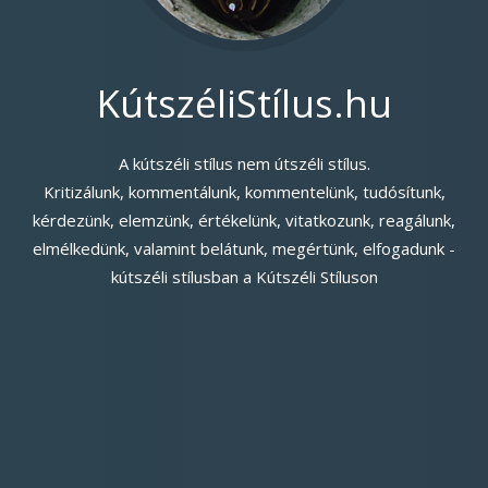
KútszéliStílus.hu
A kútszéli stílus nem útszéli stílus.
Kritizálunk, kommentálunk, kommentelünk, tudósítunk,
kérdezünk, elemzünk, értékelünk, vitatkozunk, reagálunk,
elmélkedünk, valamint belátunk, megértünk, elfogadunk -
kútszéli stílusban a Kútszéli Stíluson