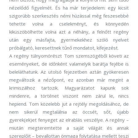
nézelődő figyelmét. És ha már terjedelem: egy kicsit
szigorúbb szerkesztés némi húzással még feszesebbé
tehette volna a cselekményt, és könnyedén
kiküszöbölhette volna azt a néhány, a felnőtt regény
után egy másfajta, gyermekekhez szóló nyelvet
próbálgató, keresettnek tűnő mondatot, kifejezést.
A regény túlnyomórészt Tom szemszögéből követi az
eseményeket, de időnként valamelyik barátja fejébe is
beleláthatunk. Az utolsó fejezetben aztán gyökeresen
megváltozik a nézőpont, ez azonban már megint a
krimiszálhoz tartozik. Magyarázatot kapunk sok
mindenre, a történet viszont nem zárul le, nincs
hepiend. Tom közelebb jut a rejtély megoldásához, de
nem sikerül megtalálnia az öccsét, sőt, újabb
gyerek(ek)et fenyeget az elrablás veszélye. A regény –
miután megteremtette a saját világát és annak
szereplőit – bevallottan önmaga folytatása mellett teszi