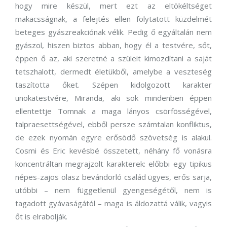
hogy mire készül, mert ezt az eltökéltséget
makacsságnak, a felejtés ellen folytatott küzdelmét
beteges gyászreakciónak vélik. Pedig ő egyáltalán nem
gyászol, hiszen biztos abban, hogy él a testvére, sőt,
éppen ő az, aki szeretné a szüleit kimozdítani a saját
tetszhalott, dermedt életükből, amelybe a veszteség
taszította őket. Szépen kidolgozott karakter
unokatestvére, Miranda, aki sok mindenben éppen
ellentettje Tomnak a maga lányos csörfösségével,
talpraesettségével, ebből persze számtalan konfliktus,
de ezek nyomán egyre erősödő szövetség is alakul.
Cosmi és Eric kevésbé összetett, néhány fő vonásra
koncentráltan megrajzolt karakterek: előbbi egy tipikus
népes-zajos olasz bevándorló család ügyes, erős sarja,
utóbbi – nem függetlenül gyengeségétől, nem is
tagadott gyávaságától – maga is áldozattá válik, vagyis
őt is elrabolják.