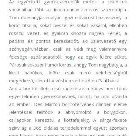
Az egyénített gyerekszereplők mellett a felnőttek
vonásaiban több az innen-onnan ismerős sztereotípia.
Tom édesanyja amolyan igazi elővárosi háziasszony: a
korát titkolja, sokat beszél és sokat vásárol, ellenben
rosszul vezet, és gyakran kínozza migrén. Férjét, a
pedáns és pontos kereskedőt, aki üzletvezető egy
szőnyegáruházban, csak az védi meg valamennyire
felesége szóáradataitól, hogy az egyik fülére süket.
Párosuk sokszor humorforrás, ahogy Tom nagybátyja, a
kicsit habókos, időre csak merő véletlenségből
megérkező, rántottaevésben verhetetlen Paul bácsi.
Ami a borítót illeti, első ránézésre a könyv nem tűnik
egyértelműen gyerekkönyvnek, holott, ha már olvasta
az ember, Dés Márton borítótervének minden eleme
jelentéssel telítődik a lábnyomoktól a bolygókon,
csillagokon keresztül a kottafejekig. A sárga-fekete
színvilág a 365 oldalas terjedelemmel együtt azonban
nem biztos, hogy megragadja a könyvről mit sem tudó