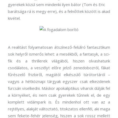
gyerekek közül sem mindenki ilyen bátor (Tom és Eric
barátsága rá is megy erre), és a felnőttek között is akad
kivétel.
A realitást folyamatosan átszínező-felülíró fantasztikum
sok helyről ismerős lehet: a mesékből, a fantasyk, a sci-
fik és a thrillerek világából, hiszen olvashatunk
csodálatos, a veszélyt előre jelző zenedobozról, fákat
fűrészelő frizbiről, magától elkészülő túrótortáról –
vagyis a hétköznapi tárgyak egyszer csak elkezdenek
furcsán viselkedni. Máskor apokaliptikus viharok dúlják fel
a környéket, és nem csak gyerekek tűnnek el, de egy
komplett vidámpark is. És mindenhol ott van az a
rejtélyes, alakját változtató, titokzatos ellenfél, aki maga
sem fekete-fehér jelenség, hiszen a sok rossz mellett