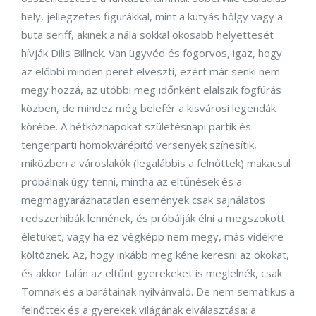
hely, jellegzetes figurákkal, mint a kutyás hölgy vagy a
buta seriff, akinek a nála sokkal okosabb helyettesét
hívják Dilis Billnek. Van ügyvéd és fogorvos, igaz, hogy
az előbbi minden perét elveszti, ezért már senki nem
megy hozzá, az utóbbi meg időnként elalszik fogfúrás
közben, de mindez még belefér a kisvárosi legendák
körébe. A hétköznapokat születésnapi partik és
tengerparti homokvárépítő versenyek színesítik,
miközben a városlakók (legalábbis a felnőttek) makacsul
próbálnak úgy tenni, mintha az eltűnések és a
megmagyarázhatatlan események csak sajnálatos
redszerhibák lennének, és próbálják élni a megszokott
életüket, vagy ha ez végképp nem megy, más vidékre
költöznek. Az, hogy inkább meg kéne keresni az okokat,
és akkor talán az eltűnt gyerekeket is meglelnék, csak
Tomnak és a barátainak nyilvánvaló. De nem sematikus a
felnőttek és a gyerekek világának elválasztása: a