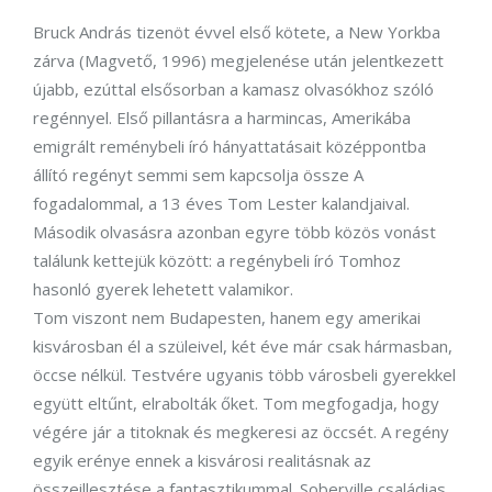
Bruck András tizenöt évvel első kötete, a New Yorkba
zárva (Magvető, 1996) megjelenése után jelentkezett
újabb, ezúttal elsősorban a kamasz olvasókhoz szóló
regénnyel. Első pillantásra a harmincas, Amerikába
emigrált reménybeli író hányattatásait középpontba
állító regényt semmi sem kapcsolja össze A
fogadalommal, a 13 éves Tom Lester kalandjaival.
Második olvasásra azonban egyre több közös vonást
találunk kettejük között: a regénybeli író Tomhoz
hasonló gyerek lehetett valamikor.
Tom viszont nem Budapesten, hanem egy amerikai
kisvárosban él a szüleivel, két éve már csak hármasban,
öccse nélkül. Testvére ugyanis több városbeli gyerekkel
együtt eltűnt, elrabolták őket. Tom megfogadja, hogy
végére jár a titoknak és megkeresi az öccsét. A regény
egyik erénye ennek a kisvárosi realitásnak az
összeillesztése a fantasztikummal. Soberville családias