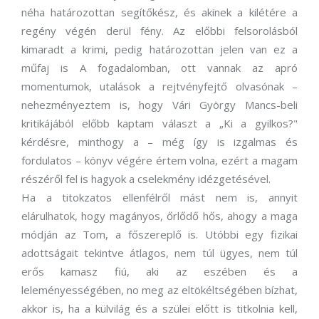
néha határozottan segítőkész, és akinek a kilétére a
regény végén derül fény. Az előbbi felsorolásból
kimaradt a krimi, pedig határozottan jelen van ez a
műfaj is A fogadalomban, ott vannak az apró
momentumok, utalások a rejtvényfejtő olvasónak –
nehezményeztem is, hogy Vári György Mancs-beli
kritikájából előbb kaptam választ a „Ki a gyilkos?"
kérdésre, minthogy a – még így is izgalmas és
fordulatos – könyv végére értem volna, ezért a magam
részéről fel is hagyok a cselekmény idézgetésével.
Ha a titokzatos ellenfélről mást nem is, annyit
elárulhatok, hogy magányos, őrlődő hős, ahogy a maga
módján az Tom, a főszereplő is. Utóbbi egy fizikai
adottságait tekintve átlagos, nem túl ügyes, nem túl
erős kamasz fiú, aki az eszében és a
leleményességében, no meg az eltökéltségében bízhat,
akkor is, ha a külvilág és a szülei előtt is titkolnia kell,