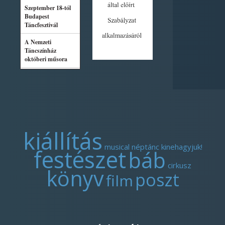
kiállítás
musical
néptánc
kinehagyjuk!
festészet
báb
cirkusz
könyv
poszt
film