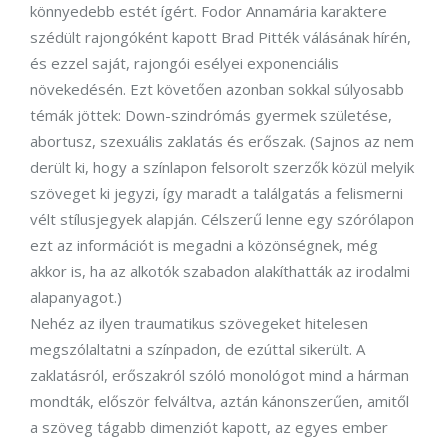
könnyedebb estét ígért. Fodor Annamária karaktere
szédült rajongóként kapott Brad Pitték válásának hírén,
és ezzel saját, rajongói esélyei exponenciális
növekedésén. Ezt követően azonban sokkal súlyosabb
témák jöttek: Down-szindrómás gyermek születése,
abortusz, szexuális zaklatás és erőszak. (Sajnos az nem
derült ki, hogy a színlapon felsorolt szerzők közül melyik
szöveget ki jegyzi, így maradt a találgatás a felismerni
vélt stílusjegyek alapján. Célszerű lenne egy szórólapon
ezt az információt is megadni a közönségnek, még
akkor is, ha az alkotók szabadon alakíthatták az irodalmi
alapanyagot.)
Nehéz az ilyen traumatikus szövegeket hitelesen
megszólaltatni a színpadon, de ezúttal sikerült. A
zaklatásról, erőszakról szóló monológot mind a hárman
mondták, először felváltva, aztán kánonszerűen, amitől
a szöveg tágabb dimenziót kapott, az egyes ember