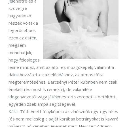
jelenlétre és a
szövegre
hagyatkozó
részek voltak a
legerősebbek
ezen az estén,
mégsem
mondhatjuk,
hogy felesleges
lenne mindaz, amit az álló- és mozgóképek, valamint a
dalok hozzátettek az előadáshoz, az atmoszféra
megteremtéséhez. Bercsényi Péter különben nem csak
énekelt (és most is remekül), de valamiféle
idegenvezetői vagy játékmesteri szerepet is betöltött,
egyetlen zseblámpa segítségével.
Kállai-Tóth Anett fényképein a színésznők egy-egy híres
(és nem mellesleg a saját korában botrányokat is kavaró
művész) nő képében jelennek meg: Herczeg Adrienn