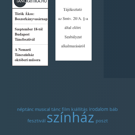
néptánc
musical
tánc
film
kiállítás
irodalom
báb
színház
fesztivál
poszt