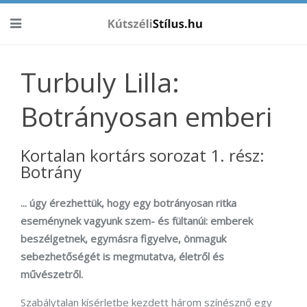
Turbuly Lilla:
Botrányosan emberi
Kortalan kortárs sorozat 1. rész:
Botrány
... úgy érezhettük, hogy egy botrányosan ritka
eseménynek vagyunk szem- és fültanúi: emberek
beszélgetnek, egymásra figyelve, önmaguk
sebezhetőségét is megmutatva, életről és
művészetről.
Szabálytalan kísérletbe kezdett három színésznő egy