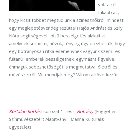
volt a cél.
Inkább az,
hogy kicsit többet megtudjunk a színésznőkről, mindezt
egy meglepetésvendég (ezúttal Hajós András) és Szily
Nóra segítségével. Jóízű beszélgetés alakult ki,
amelynek során mi, nézők, tényleg úgy érezhettük, hogy
egy botrányosan ritka eseménynek vagyunk szem- és
fültanúi: emberek beszélgetnek, egymásra figyelve,
önmaguk sebezhetőségét is megmutatva, életről és
művészetről. Mit mondjak még? Várom a következőt.
Kortalan kortárs
sorozat 1. rész:
Botrány
(Független
Színművészetért Alapítvány - Manna Kulturális
Egyesület)