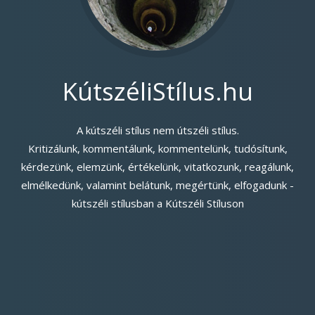
KútszéliStílus.hu
A kútszéli stílus nem útszéli stílus.
Kritizálunk, kommentálunk, kommentelünk, tudósítunk,
kérdezünk, elemzünk, értékelünk, vitatkozunk, reagálunk,
elmélkedünk, valamint belátunk, megértünk, elfogadunk -
kútszéli stílusban a Kútszéli Stíluson