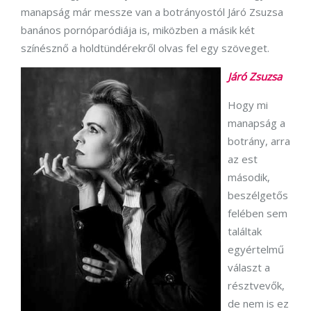
manapság már messze van a botrányostól Járó Zsuzsa
banános pornóparódiája is, miközben a másik két
színésznő a holdtündérekről olvas fel egy szöveget.
Járó Zsuzsa
Hogy mi
manapság a
botrány, arra
az est
második,
beszélgetős
felében sem
találtak
egyértelmű
választ a
résztvevők,
de nem is ez