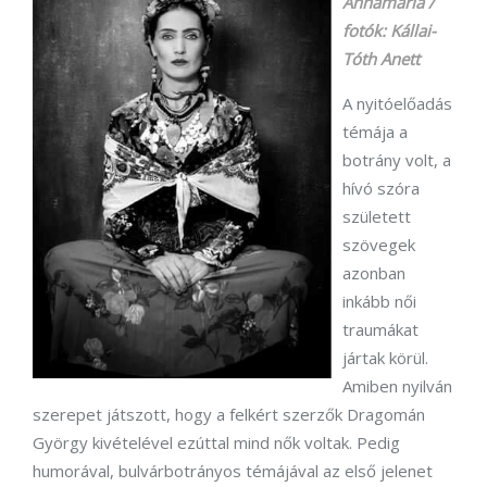
Annamária /
fotók: Kállai-
Tóth Anett
A nyitóelőadás
témája a
botrány volt, a
hívó szóra
született
szövegek
azonban
inkább női
traumákat
jártak körül.
Amiben nyilván
szerepet játszott, hogy a felkért szerzők Dragomán
György kivételével ezúttal mind nők voltak. Pedig
humorával, bulvárbotrányos témájával az első jelenet