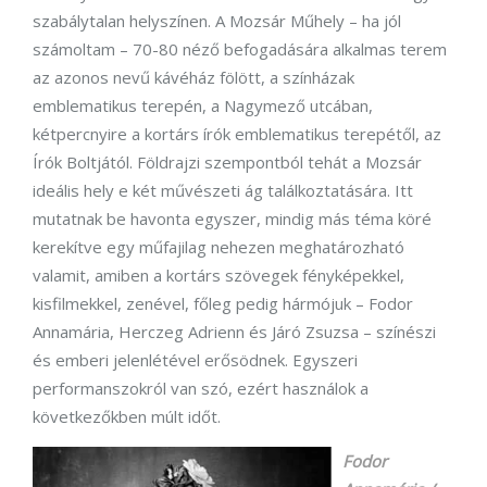
szabálytalan helyszínen. A Mozsár Műhely – ha jól
számoltam – 70-80 néző befogadására alkalmas terem
az azonos nevű kávéház fölött, a színházak
emblematikus terepén, a Nagymező utcában,
kétpercnyire a kortárs írók emblematikus terepétől, az
Írók Boltjától. Földrajzi szempontból tehát a Mozsár
ideális hely e két művészeti ág találkoztatására. Itt
mutatnak be havonta egyszer, mindig más téma köré
kerekítve egy műfajilag nehezen meghatározható
valamit, amiben a kortárs szövegek fényképekkel,
kisfilmekkel, zenével, főleg pedig hármójuk – Fodor
Annamária, Herczeg Adrienn és Járó Zsuzsa – színészi
és emberi jelenlétével erősödnek. Egyszeri
performanszokról van szó, ezért használok a
következőkben múlt időt.
Fodor