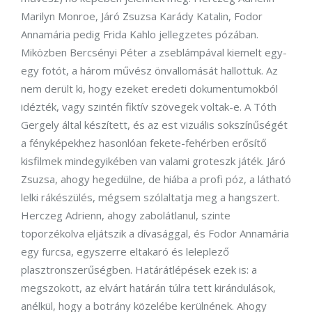
Marilyn Monroe, Járó Zsuzsa Karády Katalin, Fodor
Annamária pedig Frida Kahlo jellegzetes pózában.
Miközben Bercsényi Péter a zseblámpával kiemelt egy-
egy fotót, a három művész önvallomását hallottuk. Az
nem derült ki, hogy ezeket eredeti dokumentumokból
idézték, vagy szintén fiktív szövegek voltak-e. A Tóth
Gergely által készített, és az est vizuális sokszínűségét
a fényképekhez hasonlóan fekete-fehérben erősítő
kisfilmek mindegyikében van valami groteszk játék. Járó
Zsuzsa, ahogy hegedülne, de hiába a profi póz, a látható
lelki rákészülés, mégsem szólaltatja meg a hangszert.
Herczeg Adrienn, ahogy zabolátlanul, szinte
toporzékolva eljátszik a dívasággal, és Fodor Annamária
egy furcsa, egyszerre eltakaró és leleplező
plasztronszerűségben. Határátlépések ezek is: a
megszokott, az elvárt határán túlra tett kirándulások,
anélkül, hogy a botrány közelébe kerülnének. Ahogy