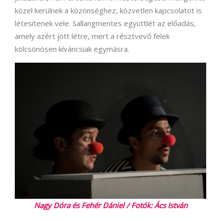
közel kerülnek a közönséghez, közvetlen kapcsolatot is
létesítenek vele. Sallangmentes együttlét az előadás,
amely azért jött létre, mert a résztvevő felek
kölcsönösen kíváncsiak egymásra.
Nagy Dóra és Fehér Dániel / Fotók: Ács István