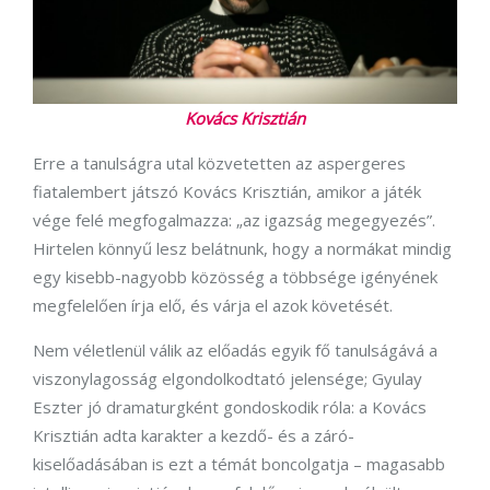
Kovács Krisztián
Erre a tanulságra utal közvetetten az aspergeres
fiatalembert játszó Kovács Krisztián, amikor a játék
vége felé megfogalmazza: „az igazság megegyezés”.
Hirtelen könnyű lesz belátnunk, hogy a normákat mindig
egy kisebb-nagyobb közösség a többsége igényének
megfelelően írja elő, és várja el azok követését.
Nem véletlenül válik az előadás egyik fő tanulságává a
viszonylagosság elgondolkodtató jelensége; Gyulay
Eszter jó dramaturgként gondoskodik róla: a Kovács
Krisztián adta karakter a kezdő- és a záró-
kiselőadásában is ezt a témát boncolgatja – magasabb