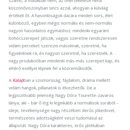
számít, a másikban nem, az önértékelése néha
köszönőviszonyban sincs azzal, ahogyan a külvilág
értékeli őt. A hasonlóságok dacára minden sors, élet
különböző, egyben mégis normális és nem-normális
nagyon hasonlatos egymáshoz: mindenki egyaránt
bohócszerepet játszik, vagyis szeretne rendszeresen
vidám perceket szerezni másoknak, szeretné, ha
figyelnének rá, és nagyon szeretné, ha szeretnék. A
nagy produkcióban mindenki más-más szerepet kap, és
eltérő eséllyel lépnek fel a közreműködők.
A
Kalap
ban a szomorúság, fájdalom, dráma mellett
vidám hangok, pillanatok is élvezhetők. De a
legpozitívabb jelenség Nagy Dóra Tourette-zavaros
lánya, aki – bár ő lóg ki leginkább a normálisok sorából –
ideje, tevékenysége nagy részében derűs jókedvvel,
természetes adottságként veszi tudomásul az
állapotát. Nagy Dóra karakteres, erős játékában