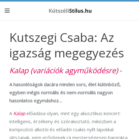
Kutszegi Csaba: Az
igazság megegyezés
Kalap
(variációk agyműködésre)
-
A hasonlóságok dacára minden sors, élet különböző,
egyben mégis normális és nem-normális nagyon
hasonlatos egymáshoz…
A
Kalap
előadása olyan, mint egy akusztikus koncert:
intelligens, érzékeny és szórakoztató, miközben a
kompozíció alkotói és előadói csakis nyílt lapokkal
játszanak, nem erősítenek rá mesterségesen hangokra,