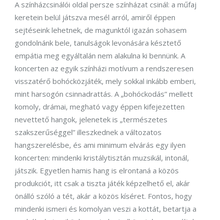
A színházcsinálói oldal persze színházat csinál: a műfaj
keretein belül játszva mesél arról, amiről éppen
sejtéseink lehetnek, de magunktól igazán sohasem
gondolnánk bele, tanulságok levonására késztető
empátia meg egyáltalán nem alakulna ki bennünk. A
koncerten az egyik színházi motívum a rendszeresen
visszatérő bohócközjáték, mely sokkal inkább emberi,
mint harsogón csinnadrattás. A „bohóckodás” mellett
komoly, drámai, megható vagy éppen kifejezetten
nevettető hangok, jelenetek is „természetes
szakszerűséggel” illeszkednek a változatos
hangszerelésbe, és ami minimum elvárás egy ilyen
koncerten: mindenki kristálytisztán muzsikál, intonál,
játszik. Egyetlen hamis hang is elrontaná a közös
produkciót, itt csak a tiszta játék képzelhető el, akár
önálló szóló a tét, akár a közös kíséret. Fontos, hogy
mindenki ismeri és komolyan veszi a kottát, betartja a