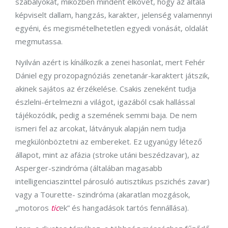
szabályokat, miközben mindent elkövet, hogy az általa
képviselt dallam, hangzás, karakter, jelenség valamennyi
egyéni, és megismételhetetlen egyedi vonását, oldalát
megmutassa.
Nyilván azért is kínálkozik a zenei hasonlat, mert Fehér
Dániel egy prozopagnóziás zenetanár-karaktert játszik,
akinek sajátos az érzékelése. Csakis zeneként tudja
észlelni-értelmezni a világot, igazából csak hallással
tájékozódik, pedig a szemének semmi baja. De nem
ismeri fel az arcokat, látványuk alapján nem tudja
megkülönböztetni az embereket. Ez ugyanúgy létező
állapot, mint az afázia (stroke utáni beszédzavar), az
Asperger-szindróma (általában magasabb
intelligenciaszinttel párosuló autisztikus pszichés zavar)
vagy a Tourette- szindróma (akaratlan mozgások,
„motoros
tic
ek” és hangadások tartós fennállása).