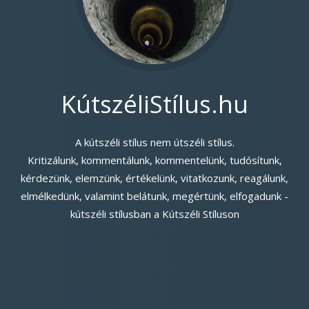
KútszéliStílus.hu
A kútszéli stílus nem útszéli stílus.
Kritizálunk, kommentálunk, kommentelünk, tudósítunk,
kérdezünk, elemzünk, értékelünk, vitatkozunk, reagálunk,
elmélkedünk, valamint belátunk, megértünk, elfogadunk -
kútszéli stílusban a Kútszéli Stíluson