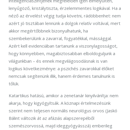
intelligenciaszintjének megfelelően igen elmélyülten,
lenyűgöző, kristálytiszta, érzelemmentes logikával. Ha a
néző az érvelést végig tudja követni, rádöbbenhet: nem
azért jó tisztában lennünk a dolgok relatív voltával, mert
akkor megértőbbnek bizonyulhatunk, ha
szembekerülünk a zavarral, fogyatékkal, mássággal.
Azért kell evidenciában tartanunk a viszonylagosságot,
hogy könnyebben, magabiztosabban elboldoguljunk a
világunkban – és ennek megvilágosodásnak is van
logikus következménye: a pszichés zavarokkal élőket
nemcsak segítenünk illik, hanem érdemes tanulnunk is
tőlük.
Katartikus hatású, amikor a zenetanár kinyilvánítja: nem
akarja, hogy kigyógyítsák. A köznapi értelmezésünk
szerint nem teljesen normális neurológus orvos (Jaskó
Bálint változik át az afáziás alapszerepéből
szemészorvossá, majd ideggyógyásszá) emberileg