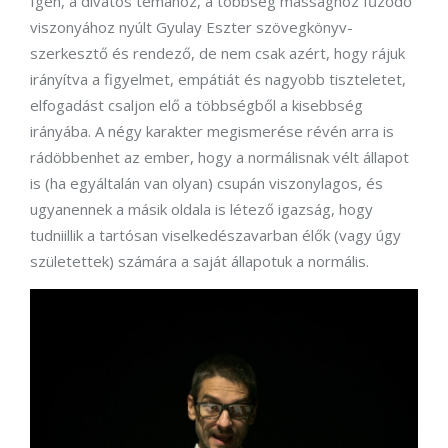
Igen, a divatos témához, a többség mássághoz fűződő
viszonyához nyúlt Gyulay Eszter szövegkönyv-
szerkesztő és rendező, de nem csak azért, hogy rájuk
irányítva a figyelmet, empátiát és nagyobb tiszteletet,
elfogadást csaljon elő a többségből a kisebbség
irányába. A négy karakter megismerése révén arra is
rádöbbenhet az ember, hogy a normálisnak vélt állapot
is (ha egyáltalán van olyan) csupán viszonylagos, és
ugyanennek a másik oldala is létező igazság, hogy
tudniillik a tartósan viselkedészavarban élők (vagy úgy
születettek) számára a saját állapotuk a normális.