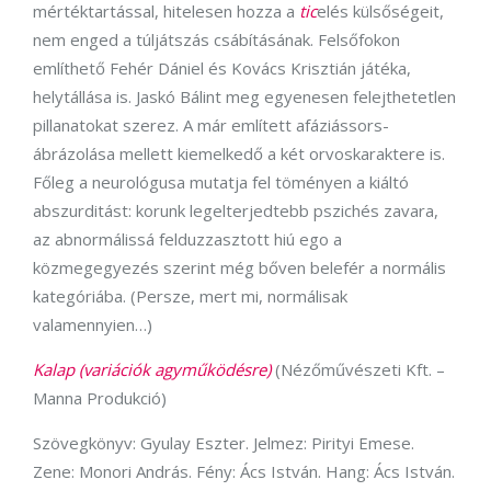
mértéktartással, hitelesen hozza a
tic
elés külsőségeit,
nem enged a túljátszás csábításának. Felsőfokon
említhető Fehér Dániel és Kovács Krisztián játéka,
helytállása is. Jaskó Bálint meg egyenesen felejthetetlen
pillanatokat szerez. A már említett afáziássors-
ábrázolása mellett kiemelkedő a két orvoskaraktere is.
Főleg a neurológusa mutatja fel töményen a kiáltó
abszurditást: korunk legelterjedtebb pszichés zavara,
az abnormálissá felduzzasztott hiú ego a
közmegegyezés szerint még bőven belefér a normális
kategóriába. (Persze, mert mi, normálisak
valamennyien…)
Kalap (variációk agyműködésre)
(Nézőművészeti Kft. –
Manna Produkció)
Szövegkönyv: Gyulay Eszter. Jelmez: Pirityi Emese.
Zene: Monori András. Fény: Ács István. Hang: Ács István.