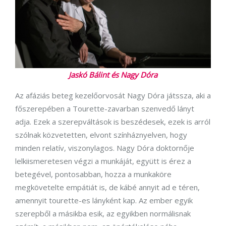
Jaskó Bálint és Nagy Dóra
Az afáziás beteg kezelőorvosát Nagy Dóra játssza, aki a
főszerepében a Tourette-zavarban szenvedő lányt
adja. Ezek a szerepváltások is beszédesek, ezek is arról
szólnak közvetetten, elvont színháznyelven, hogy
minden relatív, viszonylagos. Nagy Dóra doktornője
lelkiismeretesen végzi a munkáját, együtt is érez a
betegével, pontosabban, hozza a munkaköre
megkövetelte empátiát is, de kábé annyit ad e téren,
amennyit tourette-es lányként kap. Az ember egyik
szerepből a másikba esik, az egyikben normálisnak