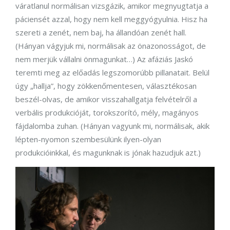
váratlanul normálisan vizsgázik, amikor megnyugtatja a
páciensét azzal, hogy nem kell meggyógyulnia. Hisz ha
szereti a zenét, nem baj, ha állandóan zenét hall.
(Hányan vágyjuk mi, normálisak az önazonosságot, de
nem merjük vállalni önmagunkat…) Az afáziás Jaskó
teremti meg az előadás legszomorúbb pillanatait. Belül
úgy „hallja”, hogy zökkenőmentesen, választékosan
beszél-olvas, de amikor visszahallgatja felvételről a
verbális produkcióját, torokszorító, mély, magányos
fájdalomba zuhan. (Hányan vagyunk mi, normálisak, akik
lépten-nyomon szembesülünk ilyen-olyan
produkcióinkkal, és magunknak is jónak hazudjuk azt.)