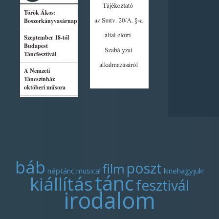
báb
poszt
film
néptánc
musical
kinehagyjuk!
tánc
kiállítás
fesztivál
irodalom