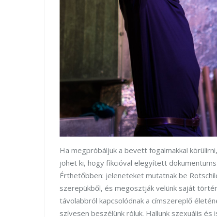
Ha megpróbáljuk a bevett fogalmakkal körülírni
jöhet ki, hogy fikcióval elegyített dokumentums
Érthetőbben: jeleneteket mutatnak be Rotschild
szerepükből, és megosztják velünk saját törté
távolabbról kapcsolódnak a címszereplő életén
szívesen beszélünk róluk. Hallunk szexuális és i