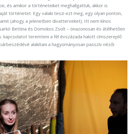
e, és amikor a történeteiket meghallgattuk, akkor is
aját történetet. Egy valaki teszi ezt meg, egy olyan ponton,
lamit (ahogy a jelenetben divatterveket). Itt nem kínos
Csarkó Bettina és Domokos Zsolt – önazonosan és átélhetően
s: kapcsolatot teremteni a fél évszázada halott címszereplő
ők párbeszédévé alakítani a hagyományosan passzív nézői