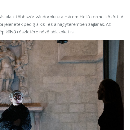
dás alatt többször vándorolunk a Három Holló termei között. A
i jelenetek pedig a kis- és a nagyteremben zajlanak. Az
p külső részletére néző ablakokat is.