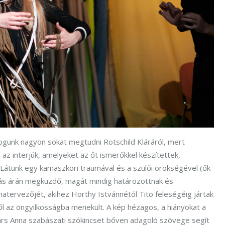
fogunk nagyon sokat megtudni Rotschild Kláráról, mert
z interjúk, amelyeket az őt ismerőkkel készítettek,
Látunk egy kamaszkori traumával és a szülői örökségével (ők
ítás árán megküzdő, magát mindig határozottnak és
atervezőjét, akihez Horthy Istvánnétól Tito feleségéig jártak
 az öngyilkosságba menekült. A kép hézagos, a hiányokat a
g Hárs Anna szabászati szókincset bőven adagoló szövege segít