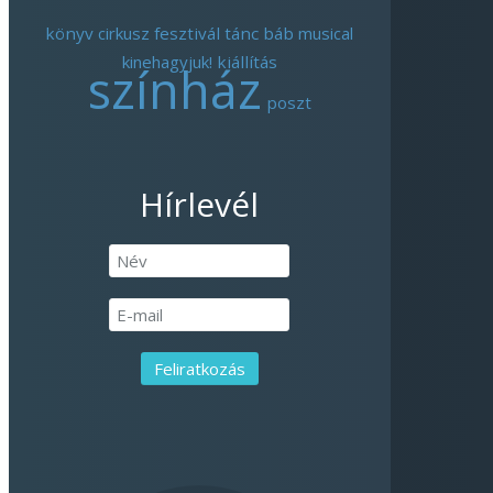
könyv
cirkusz
fesztivál
tánc
báb
musical
kinehagyjuk!
kiállítás
színház
poszt
Hírlevél