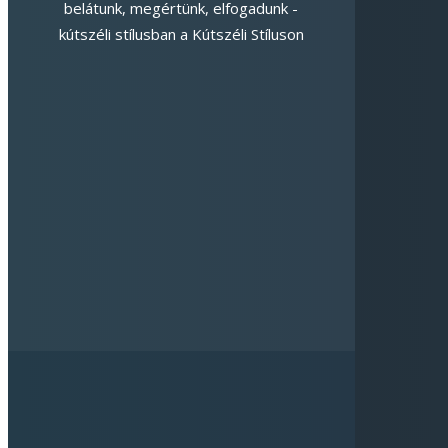
belátunk, megértünk, elfogadunk -
kútszéli stílusban a Kútszéli Stíluson