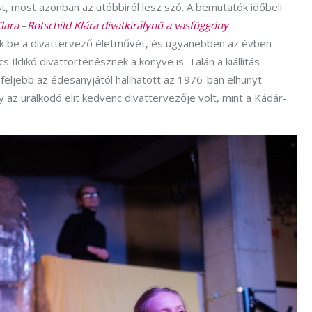
t, most azonban az utóbbiról lesz szó. A bemutatók időbeli
lara
–
Rotschild Klára divatkirálynő a vasfüggöny
 be a divattervező életművét, és ugyanebben az évben
cs Ildikó divattörténésznek a könyve is. Talán a kiállítás
gfeljebb az édesanyjától hallhatott az 1976-ban elhunyt
 az uralkodó elit kedvenc divattervezője volt, mint a Kádár-