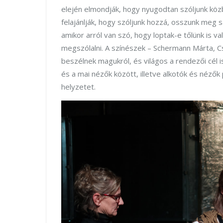
elején elmondják, hogy nyugodtan szóljunk közb
felajánlják, hogy szóljunk hozzá, osszunk meg s
amikor arról van szó, hogy loptak-e tőlünk is va
megszólalni. A színészek – Schermann Márta, 
beszélnek magukról, és világos a rendezői cél i
és a mai nézők között, illetve alkotók és néz
helyzetet.