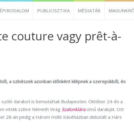
ZÉPIRODALOM
PUBLICISZTIKA
MÉDIATÁR
MAGUNKRÓ
te couture vagy prêt-à-
ből, a színészek azonban időnként kilépnek a szerepükből, és
l szóló darabot is bemutattak Budapesten. Október 24-én a
n vitték színre Németh Virág
Szalonklára
című darabját. Ott
óber 28-án pedig a Három Holló Kávéházban debütált a Hárs