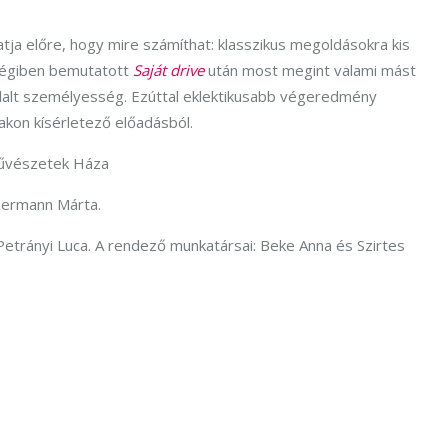
tja előre, hogy mire számíthat: klasszikus megoldásokra kis
mrégiben bemutatott
Saját drive
után most megint valami mást
vállalt személyesség. Ezúttal eklektikusabb végeredmény
akon kísérletező előadásból.
Művészetek Háza
hermann Márta.
 Petrányi Luca. A rendező munkatársai: Beke Anna és Szirtes