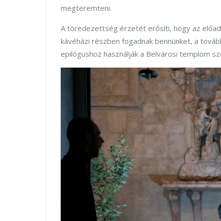
megteremteni.
A töredezettség érzetét erősíti, hogy az előa
kávéházi részben fogadnak bennünket, a tovább
epilógushoz használják a Belvárosi templom szé