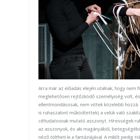
Arra már az előadás elején utalnak, hogy nem 
meglehetősen rejtőzködő személyiség volt, és a
ellentmondásosak, nem vittek közelebb hozzá. 
is ruhaszalont működtettek) a velük való szak
céltudatosnak mutató asszonyt. Hírességek ruh
az asszonyok, és aki magányából, betegségéből
néző töltheti ki a fantáziájával. A miliőt pedi