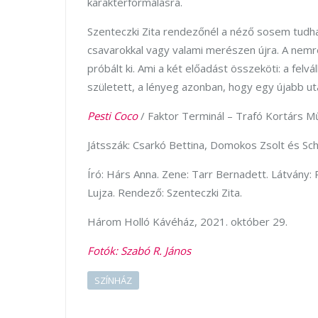
karakterformálásra.
Szenteczki Zita rendezőnél a néző sosem tudha
csavarokkal vagy valami merészen újra. A ne
próbált ki. Ami a két előadást összeköti: a fel
született, a lényeg azonban, hogy egy újabb ut
Pesti Coco
/ Faktor Terminál – Trafó Kortárs 
Játsszák: Csarkó Bettina, Domokos Zsolt és Sc
Író: Hárs Anna. Zene: Tarr Bernadett. Látvány:
Lujza. Rendező: Szenteczki Zita.
Három Holló Kávéház, 2021. október 29.
Fotók: Szabó R. János
SZÍNHÁZ