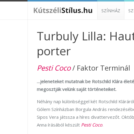
SZÍNHÁZ
S
Turbuly Lilla: Hau
porter
Pesti Coco
/ Faktor Terminál
…jeleneteket mutatnak be Rotschild Klára életé
megosztják velünk saját történeteiket.
Néhány nap különbséggel két Rotschild Kláráró
Gólem Színházban Borgula András rendezésébe
Sipos Vera játssza a híres divattervezőt. Okt
Anna írásából készült
Pesti Coco
.