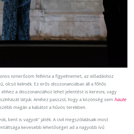
onos ismerősöm felhívta a figyelmemet, az előadáshoz
, olcsó kelmék. Ez erős disszonanciában áll a főhős
ehhez a disszonanciához lehet jelentést is keresni, vagy
yszínházát látjuk. Amihez passzol, hogy a közönség sem
haute
szébb magán a kabátot a hűvös terekben.
gyok, bent is vagyok” játék. A civil megszólalásaik most
ntáltsága kevesebb lehetőséget ad a nagyobb ívű