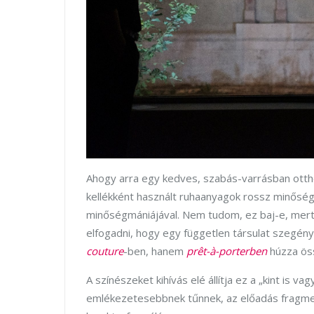
Ahogy arra egy kedves, szabás-varrásban otth
kellékként használt ruhaanyagok rossz minőségű
minőségmániájával. Nem tudom, ez baj-e, mert 
elfogadni, hogy egy független társulat szegén
couture
-ben, hanem
prêt-à-porterben
húzza ös
A színészeket kihívás elé állítja ez a „kint is va
emlékezetesebbnek tűnnek, az előadás fragme