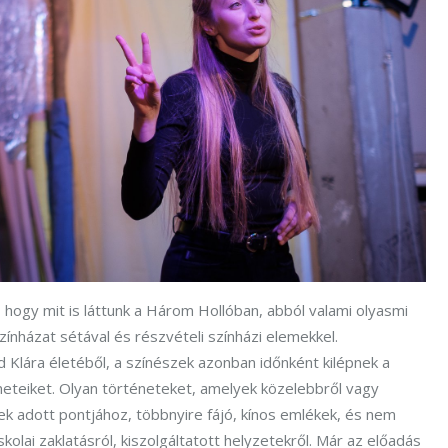
, hogy mit is láttunk a Három Hollóban, abból valami olyasmi
zínházat sétával és részvételi színházi elemekkel.
 Klára életéből, a színészek azonban időnként kilépnek a
neteiket. Olyan történeteket, amelyek közelebbről vagy
ek adott pontjához, többnyire fájó, kínos emlékek, és nem
skolai zaklatásról, kiszolgáltatott helyzetekről. Már az előadás