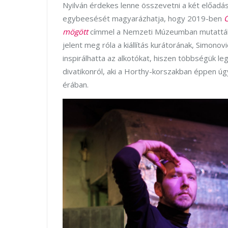
Nyilván érdekes lenne összevetni a két előadás
egybeesését magyarázhatja, hogy 2019-ben
C
mögött
címmel a Nemzeti Múzeumban mutatták
jelent meg róla a kiállítás kurátorának, Simonovi
inspirálhatta az alkotókat, hiszen többségük le
divatikonról, aki a Horthy-korszakban éppen úgy
érában.