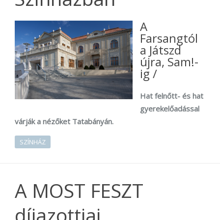
A
Farsangtól
a Játszd
újra, Sam!-
ig /
Hat felnőtt- és hat
gyerekelőadással
várják a nézőket Tatabányán.
SZÍNHÁZ
A MOST FESZT
díjazottjai