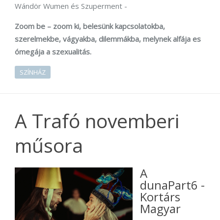
Wándör Wumen és Szuperment -
Zoom be – zoom ki, belesünk kapcsolatokba,
szerelmekbe, vágyakba, dilemmákba, melynek alfája es
ómegája a szexualitás.
SZÍNHÁZ
A Trafó novemberi
műsora
A
dunaPart6 -
Kortárs
Magyar