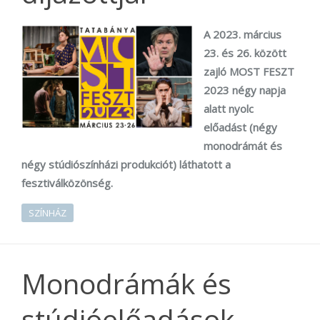
A 2023. március
23. és 26. között
zajló MOST FESZT
2023 négy napja
alatt nyolc
előadást (négy
monodrámát és
négy stúdiószínházi produkciót) láthatott a
fesztiválközönség.
SZÍNHÁZ
Monodrámák és
stúdióelőadások