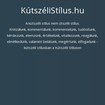
KútszéliStílus.hu
A kútszéli stílus nem útszéli stílus.
Kritizálunk, kommentálunk, kommentelünk, tudósítunk,
kérdezünk, elemzünk, értékelünk, vitatkozunk, reagálunk,
elmélkedünk, valamint belátunk, megértünk, elfogadunk -
kútszéli stílusban a Kútszéli Stíluson