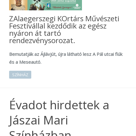
ZAlaegerszegi KOrtárs Művészeti
Fesztivállal kezdődik az egész
nyáron át tartó
rendezvénysorozat.
Bemutatják az Ájlávjút, újra látható lesz A Pál utcai fiúk
és a Meseautó.
SZÍNHÁZ
Évadot hirdettek a
Jászai Mari
Színházban