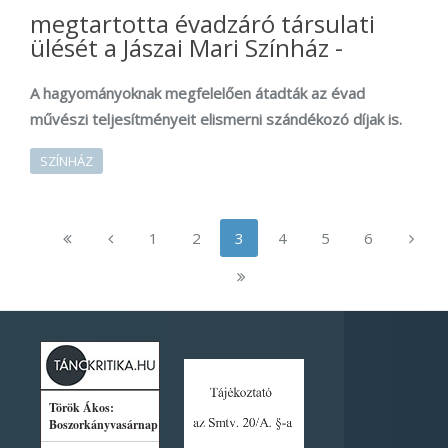
megtartotta évadzáró társulati
ülését a Jászai Mari Színház -
A hagyományoknak megfelelően átadták az évad
művészi teljesítményeit elismerni szándékozó díjak is.
SZÍNHÁZ
1
2
3
4
5
6