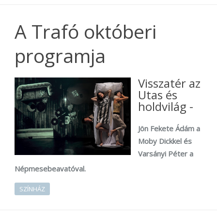
A Trafó októberi
programja
Visszatér az
Utas és
holdvilág -
Jön Fekete Ádám a
Moby Dickkel és
Varsányi Péter a
Népmesebeavatóval.
SZÍNHÁZ