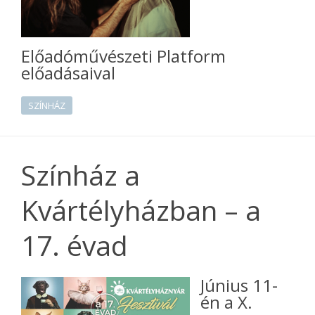
Előadóművészeti Platform
előadásaival
SZÍNHÁZ
Színház a
Kvártélyházban – a
17. évad
Június 11-
én a X.