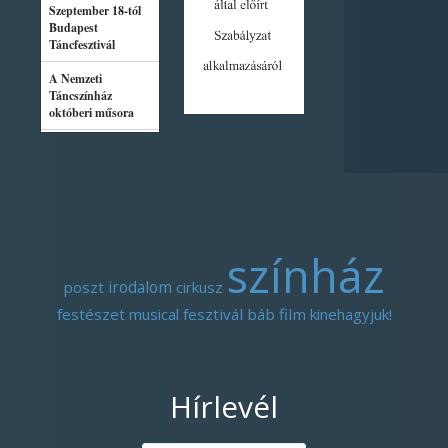
színház
poszt
irodalom
cirkusz
festészet
musical
fesztivál
báb
film
kinehagyjuk!
Hírlevél