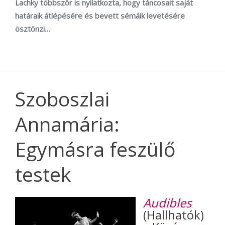
Lachky többször is nyilatkozta, hogy táncosait saját
határaik átlépésére és bevett sémáik levetésére
ösztönzi…
Szoboszlai
Annamária:
Egymásra feszülő
testek
Audibles
(Hallhatók)