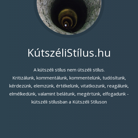
KútszéliStílus.hu
A kútszéli stílus nem útszéli stílus.
Kritizálunk, kommentálunk, kommentelünk, tudósítunk,
kérdezünk, elemzünk, értékelünk, vitatkozunk, reagálunk,
elmélkedünk, valamint belátunk, megértünk, elfogadunk -
kútszéli stílusban a Kútszéli Stíluson