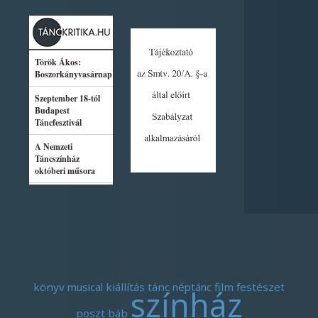
könyv
musical
kiállítás
tánc
néptánc
film
festészet
színház
poszt
báb