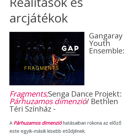
Realitások és
arcjátékok
Gangaray
Youth
Ensemble:
Fragments;
Senga Dance Projekt:
Párhuzamos dimenzió
/ Bethlen
Téri Színház -
A
Párhuzamos dimenzió
hatásaiban rokona az előző
este egyik-másik kisebb etűdjének.