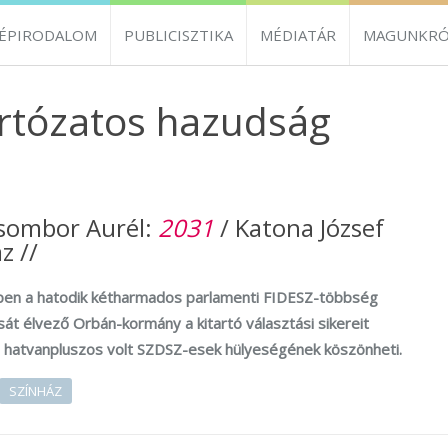
ZÉPIRODALOM
PUBLICISZTIKA
MÉDIATÁR
MAGUNKRÓ
Irtózatos hazudság
Zsombor Aurél:
2031
/ Katona József
z //
en a hatodik kétharmados parlamenti FIDESZ-többség
át élvező Orbán-kormány a kitartó választási sikereit
 hatvanpluszos volt SZDSZ-esek hülyeségének köszönheti.
SZÍNHÁZ