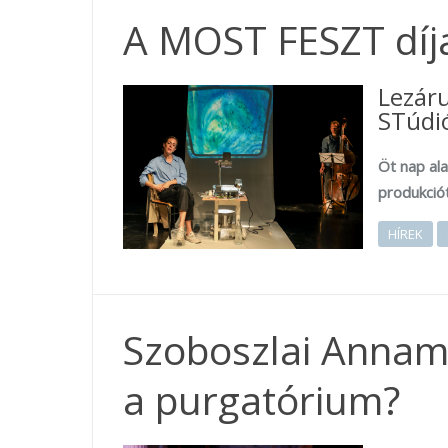
A MOST FESZT díja
Lezár
STúdió
Öt nap ala
produkciót
HÍREK
Szoboszlai Annamá
a purgatórium?