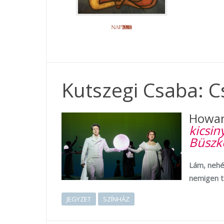
Kutszegi Csaba: C
Howar
kicsin
Büszke
Lám, nehéz
nemigen ta
JEGYZET
SZÍNHÁZ