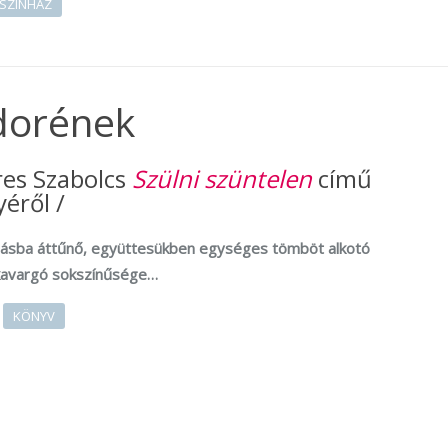
SZÍNHÁZ
ndorének
res Szabolcs
Szülni szüntelen
című
éről /
sba áttűnő, együttesükben egységes tömböt alkotó
kavargó sokszínűsége…
KÖNYV