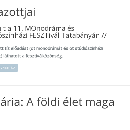
zottjai
ult a 11. MOnodráma és
színházi FESZTivál Tatabányán //
tt tíz előadást (öt monodrámát és öt stúdiószínházi
) láthatott a fesztiválközönség.
SZÍNHÁZ
ria: A földi élet maga