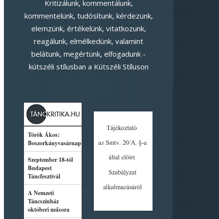
Kritizálunk, kommentálunk,
kommentelünk, tudósítunk, kérdezünk,
elemzünk, értékelünk, vitatkozunk,
reagálunk, elmélkedünk, valamint
belátunk, megértünk, elfogadunk -
kútszéli stílusban a Kútszéli Stíluson