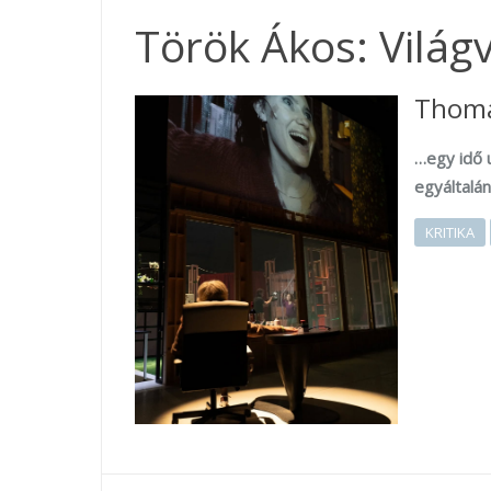
Török Ákos: Világ
Thoma
…egy idő 
egyáltalán
KRITIKA