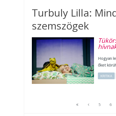
Turbuly Lilla: Mi
szemszögek
Tükör
hívna
Hogyan leh
őket körül
KRITIKA
5
6