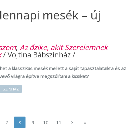
ndennapi mesék – új
szem
;
Az őzike, akit Szerelemnek
k
/ Vojtina Bábszínház /
et a klasszikus mesék mellett a saját tapasztalataikra és az
vevő világra építve megszólítani a kicsiket?
SZÍNHÁZ
7
8
9
10
11