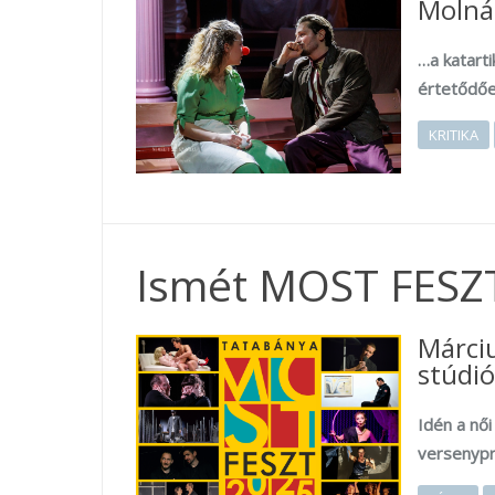
Molná
…a katarti
értetődőe
KRITIKA
Ismét MOST FESZ
Márci
stúdió
Idén a nő
versenyp