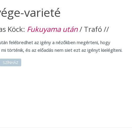
vége-varieté
s Köck:
Fukuyama után
/ Trafó //
után felébredhet az igény a nézőkben megérteni, hogy
 mi történik, és az előadás nem siet ezt az igényt kielégíteni.
SZÍNHÁZ