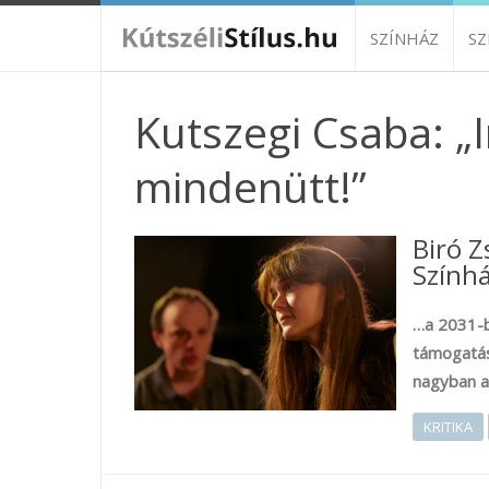
SZÍNHÁZ
S
Kutszegi Csaba: „
mindenütt!”
Biró 
Színhá
…a 2031-b
támogatás
nagyban a
KRITIKA