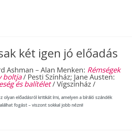
sak két igen jó előadás
d Ashman – Alan Menken:
Rémségek
y boltja
/ Pesti Színház; Jane Austen:
ség és balítélet
/ Vígszínház /
 olyan előadásról kritikát írni, amelyen a bíráló szándék
lálhat fogást – viszont sokkal jobb nézni!