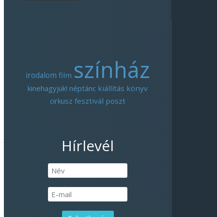
színház
irodalom
film
kinehagyjuk!
néptánc
kiállítás
könyv
cirkusz
fesztivál
poszt
Hírlevél