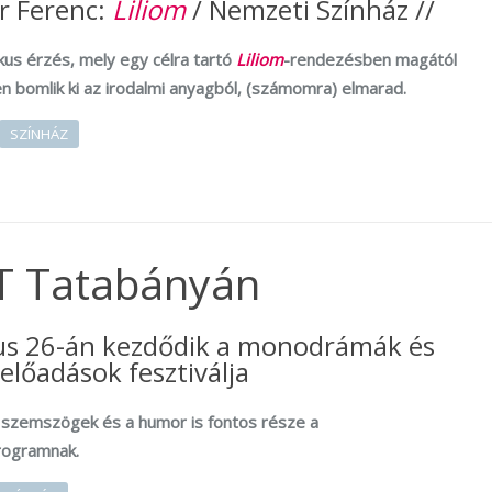
r Ferenc:
Liliom
/ Nemzeti Színház //
kus érzés, mely egy célra tartó
Liliom
-rendezésben magától
n bomlik ki az irodalmi anyagból, (számomra) elmarad.
SZÍNHÁZ
T Tatabányán
us 26-án kezdődik a monodrámák és
előadások fesztiválja
i szemszögek és a humor is fontos része a
rogramnak.