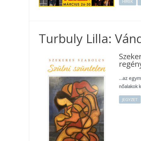
HÍREK
Turbuly Lilla: Vá
Szeke
regény
…az egymá
nőalakok 
JEGYZET