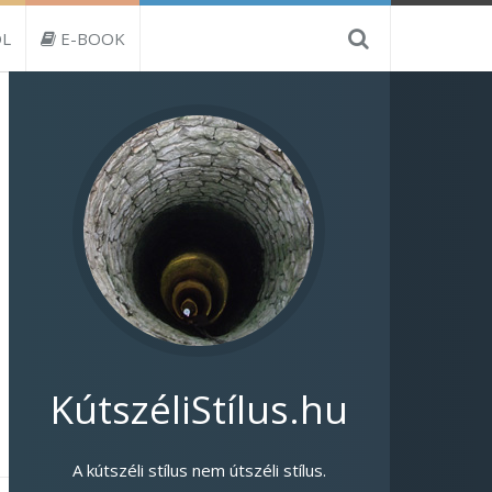
L
E-BOOK
KútszéliStílus.hu
A kútszéli stílus nem útszéli stílus.