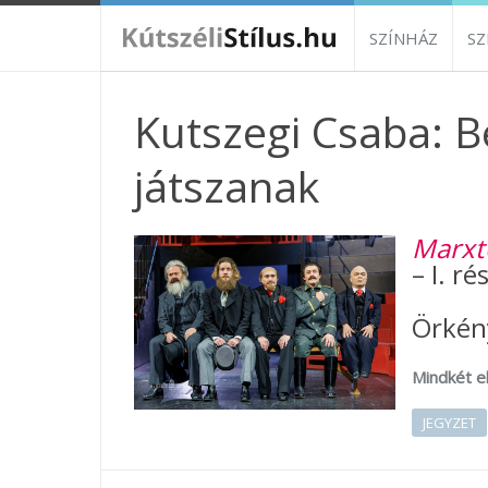
SZÍNHÁZ
S
Kutszegi Csaba: B
játszanak
Marxt
– I. ré
Örkény
Mindkét el
JEGYZET