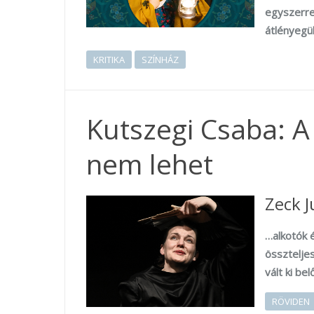
egyszerre
átlényegül
KRITIKA
SZÍNHÁZ
Kutszegi Csaba: A
nem lehet
Zeck J
…alkotók 
össztelje
vált ki bel
RÖVIDEN