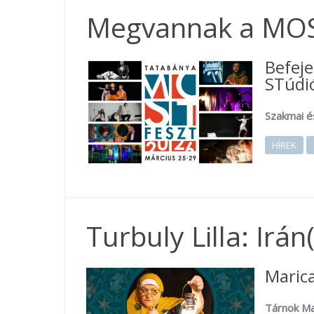
Megvannak a MOST
Befej
STúdió
Szakmai é
HÍREK
Turbuly Lilla: Irá
Maric
Tárnok Ma