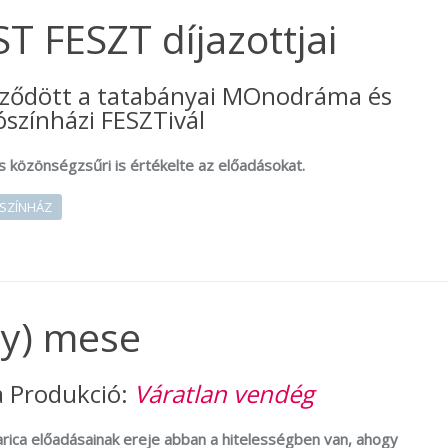
 FESZT díjazottjai
eződött a tatabányai MOnodráma és
színházi FESZTivál
s közönségzsűri is értékelte az előadásokat.
SZÍNHÁZ
n(y) mese
a Produkció:
Váratlan vendég
rica előadásainak ereje abban a hitelességben van, ahogy