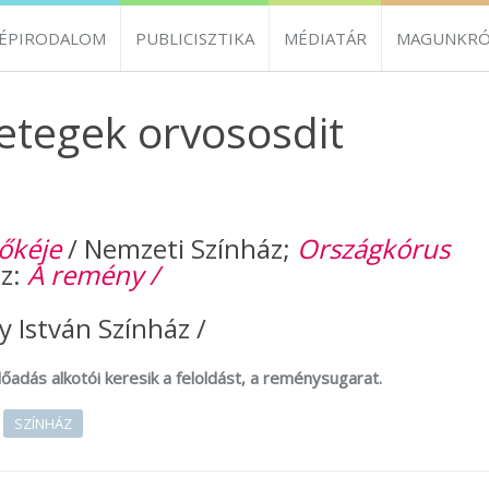
ZÉPIRODALOM
PUBLICISZTIKA
MÉDIATÁR
MAGUNKRÓ
etegek orvososdit
őkéje
/ Nemzeti Színház;
Országkórus
sz:
A remény /
 István Színház /
őadás alkotói keresik a feloldást, a reménysugarat.
SZÍNHÁZ