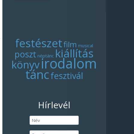
festészet
film
musical
kiállítás
poszt
néptánc
irodalom
könyv
tánc
fesztivál
Hírlevél