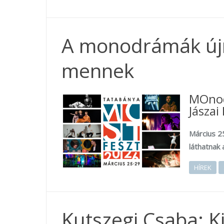
A monodrámák új
mennek
MOnod
Jászai
Március 2
láthatnak 
HÍREK
Kutszegi Csaba: Ki