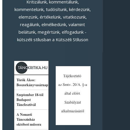
Kritizálunk, kommentálunk,
kommentelünk, tudósítunk, kérdezünk,
elemzünk, értékelünk, vitatkozunk,
reagálunk, elmélkedünk, valamint
belátunk, megértünk, elfogadunk -
kútszéli stílusban a Kútszéli Stíluson