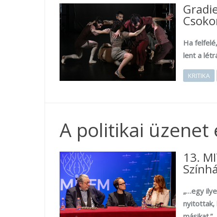
Gradie
Csoko
Ha felfelé
lent a létr
KRITIKA
A politikai üzenet
13. M
Színhá
„…egy ily
nyitottak
másikat.”