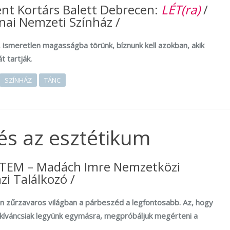
nt Kortárs Balett Debrecen:
LÉT(ra)
/
nai Nemzeti Színház /
, ismeretlen magasságba törünk, bíznunk kell azokban, akik
át tartják.
SZÍNHÁZ
TÁNC
 és az esztétikum
ITEM – Madách Imre Nemzetközi
zi Találkozó /
en zűrzavaros világban a párbeszéd a legfontosabb. Az, hogy
, kíváncsiak legyünk egymásra, megpróbáljuk megérteni a