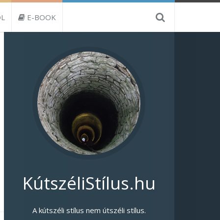
L
E-BOOK
KútszéliStílus.hu
A kútszéli stílus nem útszéli stílus.