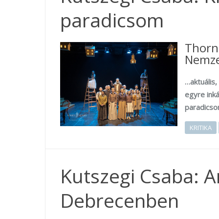
paradicsom
Thorn
Nemzet
…aktuális,
egyre ink
paradicso
KRITIKA
Kutszegi Csaba: A
Debrecenben