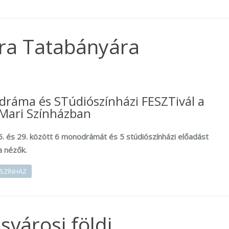
ra Tatabányára
ráma és STúdiószínházi FESZTivál a
 Mari Színházban
5. és 29. között 6 monodrámát és 5 stúdiószínházi előadást
a nézők.
SZÍNHÁZ
svárosi földi