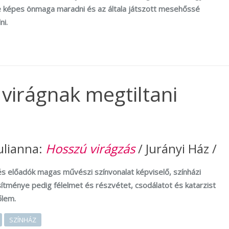
 képes önmaga maradni és az általa játszott mesehőssé
ni.
 virágnak megtiltani
ulianna:
Hosszú virágzás
/ Jurányi Ház /
és előadók magas művészi színvonalat képviselő, színházi
sítménye pedig félelmet és részvétet, csodálatot és katarzist
őlem.
SZÍNHÁZ