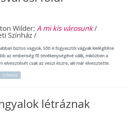
ton Wilder:
A mi kis városunk
/
i Színház /
 abban biztos vagyok. Sőt! A fogyasztói vágyak kielégítése
ább az emberiség fő tevékenységévé válik, miközben a
m elvesztését csak az veszi észre, aki már elvesztette.
SZÍNHÁZ
ngyalok létráznak